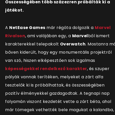
Összességében több százezren próbálták ki a
játékot.
A
NetEase Games
már régóta dolgozik a
Marvel
Rivalson
, ami valójában egy, a
Marvel
ből ismert
karakterekkel telepakolt
Overwatch
. Mostanra m
bőven kiderült, hogy egy monumentális projektről
van szó, hiszen elképesztően sok izgalmas
képességekkel rendelkező karakter
, és szuper
pályák vannak ter
ítéken, melyeket a zárt alfa
tesztelők ki is próbálhattak, és összességében
pozitív élményekkel gazdagodtak. A tegnapi nap
folyamán viszont kezdetét vette a zárt béta, ahol
már tömegek vethették bele magukat a kalandba,