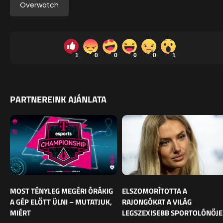
Overwatch
1
0
0
0
0
1
PARTNEREINK AJÁNLATA
MOST TÉNYLEG MEGÉRI ÓRÁKIG
ELSZOMORÍTOTTA A
A GÉP ELŐTT ÜLNI – MUTATJUK,
RAJONGÓKAT A VILÁG
MIÉRT
LEGSZEXISEBB SPORTOLÓNŐJE