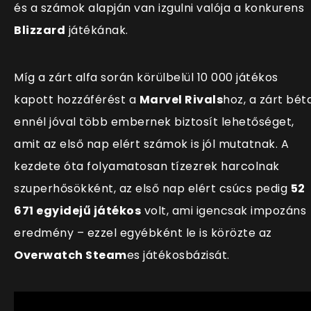
és a számok alapján van izgulni valója a konkurens
Blizzard
játékának.
M
íg a zárt alfa során körülbelül 10 000 játékos
kapott hozzáférést a
Marvel Rivals
hoz, a zárt bét
ennél jóval több embernek biztosít lehetőséget,
amit az első nap elért számok is jól mutatnak. A
kezdete óta folyamatosan tízezrek harcolnak
szuperhősökként, az első nap elért csúcs pedig
52
671 egyidejű játékos
volt, ami igencsak impozáns
eredmény – ezzel egyébként le is körözte az
Overwatch Steam
es játékosbázisát.