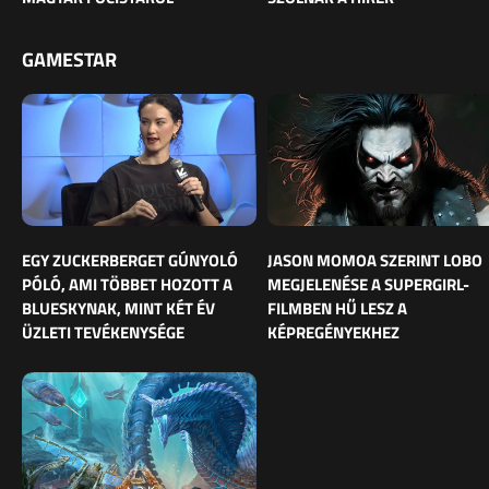
GAMESTAR
EGY ZUCKERBERGET GÚNYOLÓ
JASON MOMOA SZERINT LOBO
PÓLÓ, AMI TÖBBET HOZOTT A
MEGJELENÉSE A SUPERGIRL-
BLUESKYNAK, MINT KÉT ÉV
FILMBEN HŰ LESZ A
ÜZLETI TEVÉKENYSÉGE
KÉPREGÉNYEKHEZ