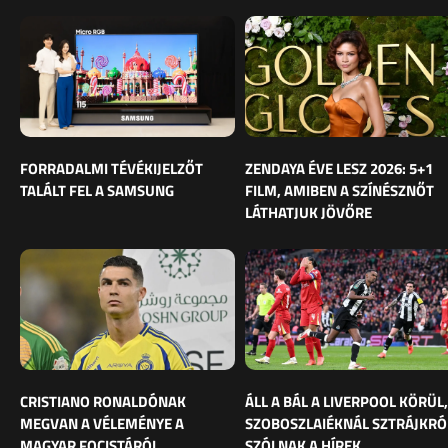
FORRADALMI TÉVÉKIJELZŐT
ZENDAYA ÉVE LESZ 2026: 5+1
TALÁLT FEL A SAMSUNG
FILM, AMIBEN A SZÍNÉSZNŐT
LÁTHATJUK JÖVŐRE
CRISTIANO RONALDÓNAK
ÁLL A BÁL A LIVERPOOL KÖRÜL,
MEGVAN A VÉLEMÉNYE A
SZOBOSZLAIÉKNÁL SZTRÁJKRÓ
MAGYAR FOCISTÁRÓL
SZÓLNAK A HÍREK