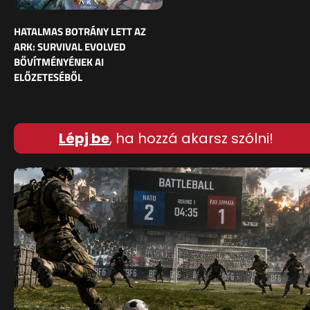
HATALMAS BOTRÁNY LETT AZ
ARK: SURVIVAL EVOLVED
BŐVÍTMÉNYÉNEK AI
ELŐZETESÉBŐL
Lépj be
, ha hozzá akarsz szólni!