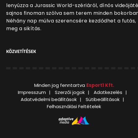
lenyúzza a Jurassic World-szériáról, dínós videóját
sajnos finoman szólva sem terem minden bokorban
Néhány nap múlva szerencsére kezdődhet a futás,
meg a sikítás.
KÖZVETÍTÉSEK
Minden jog fenntartva
Esport1 Kft.
Impresszum
Szerzői jogok
Adatkezelés
Adatvédelmi beállítások
Sütibeállítások
Felhasználási Feltételek