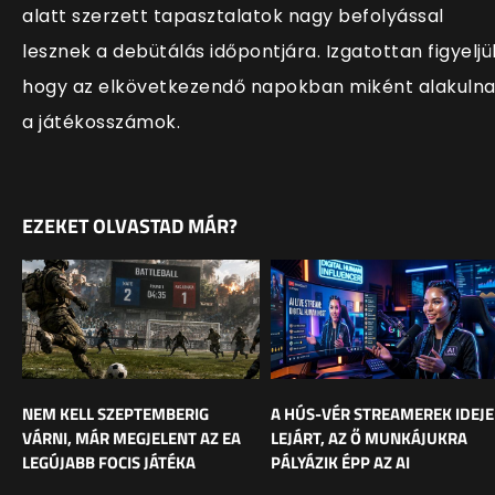
alatt szerzett tapasztalatok nagy befolyással
lesznek a debütálás időpontjára. Izgatottan figyeljü
hogy az elkövetkezendő napokban miként alakuln
a játékosszámok.
EZEKET OLVASTAD MÁR?
NEM KELL SZEPTEMBERIG
A HÚS-VÉR STREAMEREK IDEJE
VÁRNI, MÁR MEGJELENT AZ EA
LEJÁRT, AZ Ő MUNKÁJUKRA
LEGÚJABB FOCIS JÁTÉKA
PÁLYÁZIK ÉPP AZ AI