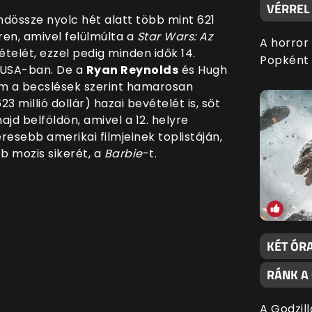
VÉRREL 
indössze nyolc hét alatt több mint 621
éren, amivel felülmúlta a
Star Wars: Az
A horror
ételét, ezzel pedig minden idők 14.
Popként 
z USA-ban. De a
Ryan Reynolds
és Hugh
lm a becslések szerint hamarosan
23 millió dollár) hazai bevételét is, sőt
majd belföldön, amivel a 12. helyre
resebb amerikai filmjeinek toplistáján,
b mozis sikerét, a
Barbie
-t.
KÉT ÓRA
RÁNK A
A Godzil