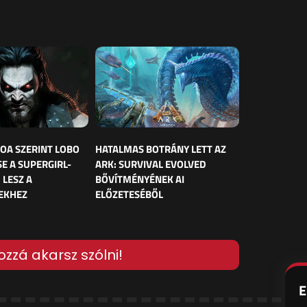
OA SZERINT LOBO
HATALMAS BOTRÁNY LETT AZ
E A SUPERGIRL-
ARK: SURVIVAL EVOLVED
 LESZ A
BŐVÍTMÉNYÉNEK AI
EKHEZ
ELŐZETESÉBŐL
ozzá akarsz szólni!
E