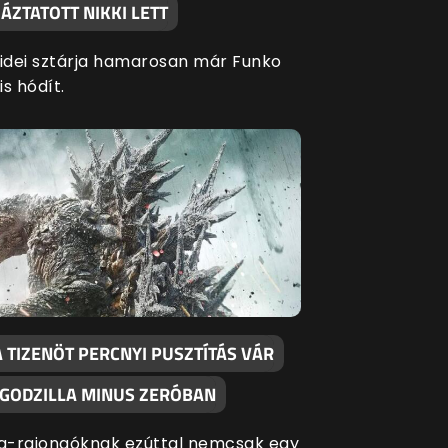
ÁZTATOTT NIKKI LETT
 idei sztárja hamarosan már Funko
is hódít.
 TIZENÖT PERCNYI PUSZTÍTÁS VÁR
 GODZILLA MINUS ZERÓBAN
la-rajongóknak ezúttal nemcsak egy