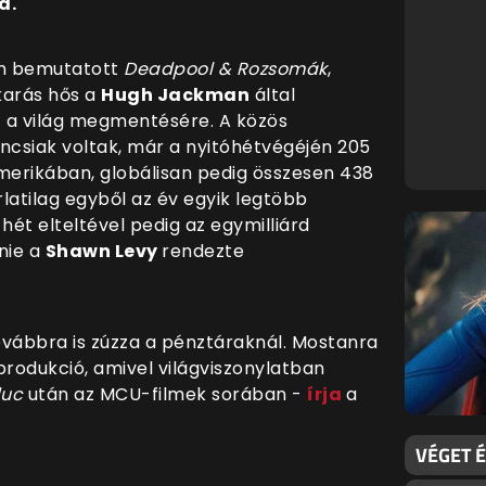
a.
an bemutatott
Deadpool & Rozsomák
,
karás hős a
Hugh Jackman
által
 a világ megmentésére. A közös
csiak voltak, már a nyitóhétvégéjén 205
-Amerikában, globálisan pedig összesen 438
orlatilag egyből az év egyik legtöbb
 hét elteltével pedig az egymilliárd
pnie a
Shawn Levy
rendezte
vábbra is zúzza a pénztáraknál. Mostanra
a produkció, amivel világviszonylatban
duc
után az MCU-filmek sorában -
írja
a
VÉGET É