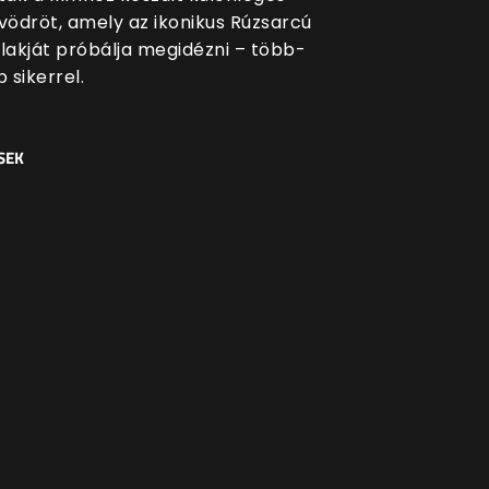
ödröt, amely az ikonikus Rúzsarcú
akját próbálja megidézni – több-
 sikerrel.
SEK