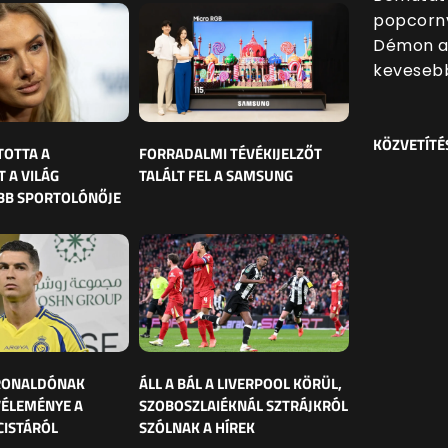
popcornv
Démon al
kevesebb
KÖZVETÍTÉ
TOTTA A
FORRADALMI TÉVÉKIJELZŐT
 A VILÁG
TALÁLT FEL A SAMSUNG
BB SPORTOLÓNŐJE
 RONALDÓNAK
ÁLL A BÁL A LIVERPOOL KÖRÜL,
VÉLEMÉNYE A
SZOBOSZLAIÉKNÁL SZTRÁJKRÓL
CISTÁRÓL
SZÓLNAK A HÍREK