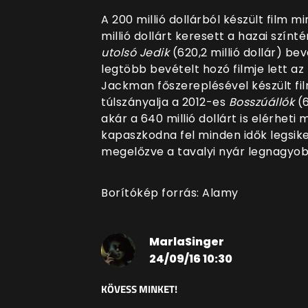
A 200 millió dollárból készült film m
millió dollárt keresett a hazai színt
utolsó Jedik
(620,2 millió dollár) bev
legtöbb bevételt hozó filmje lett a
Jackman főszereplésével készült fi
túlszányalja a 2012-es
Bosszúállók
(6
akár a 640 millió dollárt is elérheti 
kapaszkodna fel minden idők legsike
megelőzve a tavalyi nyár legnagyob
Borítókép forrás: Alamy
MarlaSinger
24/09/16 10:30
KÖVESS MINKET!