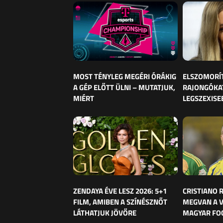
MOST TÉNYLEG MEGÉRI ÓRÁKIG
ELSZOMORÍ
A GÉP ELŐTT ÜLNI – MUTATJUK,
RAJONGÓKAT
MIÉRT
LEGSZEXISE
ZENDAYA ÉVE LESZ 2026: 5+1
CRISTIANO
FILM, AMIBEN A SZÍNÉSZNŐT
MEGVAN A 
LÁTHATJUK JÖVŐRE
MAGYAR FO