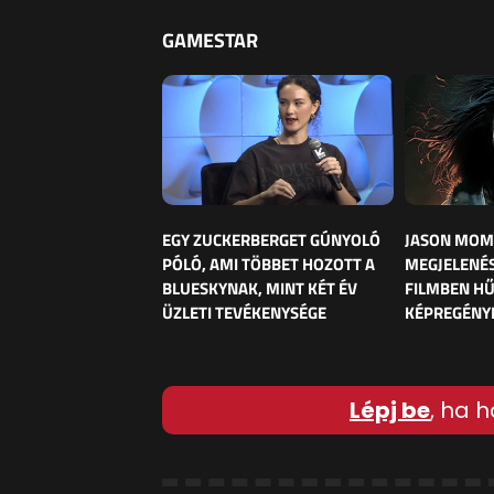
GAMESTAR
EGY ZUCKERBERGET GÚNYOLÓ
JASON MOM
PÓLÓ, AMI TÖBBET HOZOTT A
MEGJELENÉS
BLUESKYNAK, MINT KÉT ÉV
FILMBEN HŰ
ÜZLETI TEVÉKENYSÉGE
KÉPREGÉNY
Lépj be
, ha h