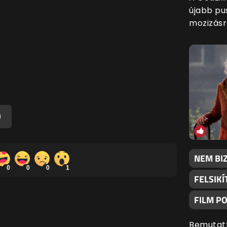
újabb pu
mozizásra
)
NEM BI
0
0
0
1
FELSIKÍ
FILM P
Bemutatt