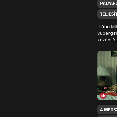
PÁLYAFU
TELJES
Hiába Mil
Supergir
közönsé
A MEGS