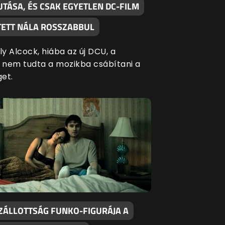
TÁSA, ÉS CSAK EGYETLEN DC-FILM
ÍTETT NÁLA ROSSZABBUL
ly Alcock, hiába az új DCU, a
l nem tudta a mozikba csábítani a
get.
ZÁLLOTTSÁG FUNKO-FIGURÁJA A