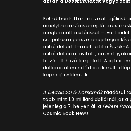
aztán a
Bosszúállók
at vegye célb
Felrobbantotta a mozikat a júliusb
amelyben a címszereplő piros mas
megformált mutánssal együtt indult
csapatásra persze rengetegen kíván
millió dollárt termelt a film Észak
millió dollárral nyitott, amivel gyak
bevételt hozó filmje lett. Alig három
dolláros álomhatárt is sikerült átlé
képregényfilmnek.
A Deadpool & Rozsomák
ráadásul to
több mint 1.3 milliárd dollárnál jár 
jelenleg a 7. helyen áll a
Fekete Pár
Cosmic Book News.