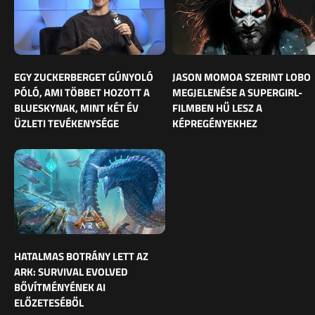
EGY ZUCKERBERGET GÚNYOLÓ
JASON MOMOA SZERINT LOBO
PÓLÓ, AMI TÖBBET HOZOTT A
MEGJELENÉSE A SUPERGIRL-
BLUESKYNAK, MINT KÉT ÉV
FILMBEN HŰ LESZ A
ÜZLETI TEVÉKENYSÉGE
KÉPREGÉNYEKHEZ
HATALMAS BOTRÁNY LETT AZ
ARK: SURVIVAL EVOLVED
BŐVÍTMÉNYÉNEK AI
ELŐZETESÉBŐL