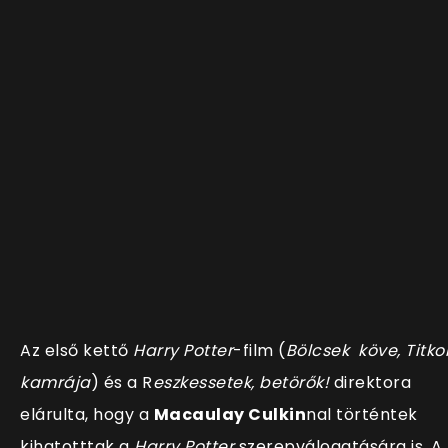
Az első kettő
Harry Potter
-film (
Bölcsek köve, Titko
kamrája
) és a R
eszkessetek, betörők!
direktora
elárulta, hogy a
Macaulay Culkin
nal történtek
kihatotttak a
Harry Potter
szerepválogatására is. A