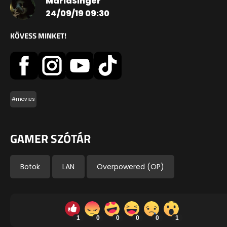
MarlaSinger
24/09/19 09:30
KÖVESS MINKET!
#movies
GAMER SZÓTÁR
Botok
LAN
Overpowered (OP)
1
0
0
0
0
1