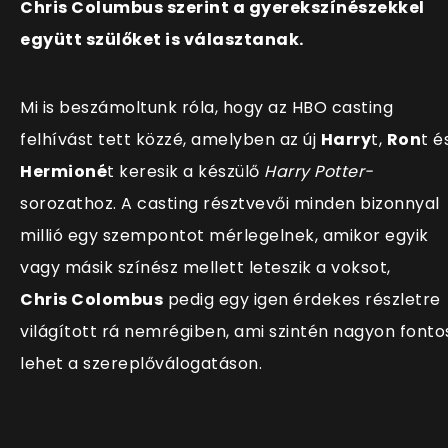
Chris Columbus szerint a gyerekszínészekkel
együtt szülőket is választanak.
Mi is beszámoltunk róla, hogy az HBO casting
felhívást tett közzé, amelyben az új
Harry
t,
Ron
t é
Hermioné
t keresik a készülő
Harry Potter-
sorozathoz. A casting résztvevői minden bizonnyal
millió egy szempontot mérlegelnek, amikor egyik
vagy másik színész mellett leteszik a voksot,
Chris Colombus
pedig egy igen érdekes részletre
világított rá nemrégiben, ami szintén nagyon fonto
lehet a szereplőválogatáson.