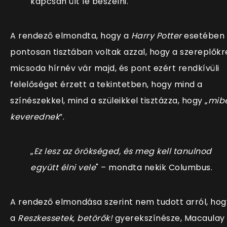
kapcsán ült le beszélni.
A rendező elmondta, hogy a
Harry Potter
esetében
pontosan tisztában voltak azzal, hogy a szereplőkr
micsoda hírnév vár majd, és pont ezért rendkívüli
felelőséget érzett a tekintetben, hogy mind a
színészekkel, mind a szüleikkel tisztázza, hogy „
mib
keverednek
”.
„
Ez lesz az örökséged, és meg kell tanulnod
együtt élni vele
" – mondta nekik Columbus.
A rendező elmondása szerint nem tudott arról, hog
a
Reszkessetek, betörők!
gyerekszínésze, Macaulay