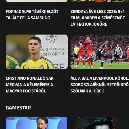
FORRADALMI TÉVÉKIJELZŐT
ZENDAYA ÉVE LESZ 2026: 5+1
TALÁLT FEL A SAMSUNG
FILM, AMIBEN A SZÍNÉSZNŐT
LÁTHATJUK JÖVŐRE
CRISTIANO RONALDÓNAK
ÁLL A BÁL A LIVERPOOL KÖRÜL,
MEGVAN A VÉLEMÉNYE A
SZOBOSZLAIÉKNÁL SZTRÁJKRÓ
MAGYAR FOCISTÁRÓL
SZÓLNAK A HÍREK
GAMESTAR