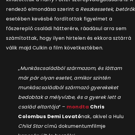
rendező elmondása szerint a
Reszkessetek, betörők
esetében kevésbé fordítottak figyelmet a
főszereplő családi hátterére, ráadásul arra sem
számítottak, hogy ilyen hirtelen és ekkora sztárrá
válik majd Culkin a film következtében.
„
Munkáscsaládból származom, és láttam
már pár olyan esetet, amikor szintén
munkáscsaládból származó gyerekeket
bedobtak a mélyvízbe, és a gyerek lett a
család eltartója
” –
mondta
Chris
Colombus
Demi Lovató
nak, akivel a Hulu
Child Star
című dokumentumfilmje