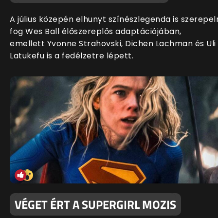
A július közepén elhunyt színészlegenda is szerepel
fog Wes Ball élőszereplős adaptációjában,
emellett Yvonne Strahovski, Dichen Lachman és Uli
Latukefu is a fedélzetre lépett.
VÉGET ÉRT A SUPERGIRL MOZIS