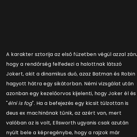
A karakter sztorija az első füzetben végül azzal záru
hogy a rendőrség felfedezi a halottnak látszó
Jokert, akit a dinamikus duó, azaz Batman és Robin
hagyott hátra egy sikátorban. Némi vizsgálat után
azonban egy kezelőorvos kijelenti, hogy Joker él és
"
élni is fog
". Ha a befejezés egy kicsit túlzottan is
deus ex machinának tűnik, az azért van, mert
valóban az is volt, Ellsworth ugyanis csak azután
nyúlt bele a képregénybe, hogy a rajzok már