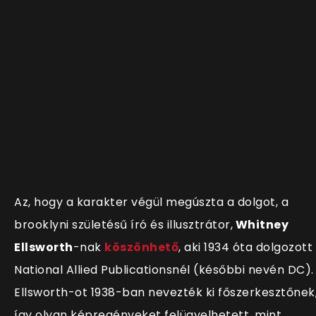
Az, hogy a karakter végül megúszta a dolgot, a
brooklyni születésű író és illusztrátor,
Whitney
Ellsworth
-nak
köszönhető
, aki 1934 óta dolgozott
National Allied Publicationsnél (későbbi nevén DC).
Ellsworth-ot 1938-ban nevezték ki főszerkesztőnek
így olyan képregényeket felügyelhetett, mint