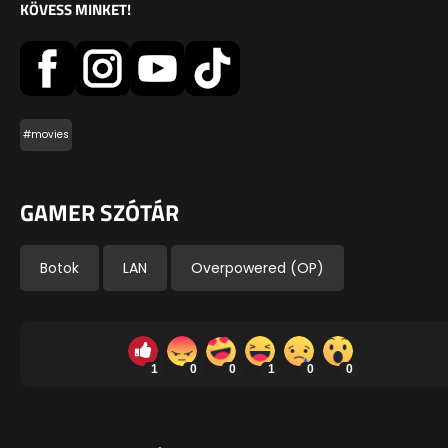
KÖVESS MINKET!
#movies
GAMER SZÓTÁR
Botok
LAN
Overpowered (OP)
1
0
0
1
0
0