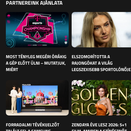
PARTNEREINK AJÁNLATA
MOST TÉNYLEG MEGÉRI ÓRÁKIG
ELSZOMORÍTOTTA A
A GÉP ELŐTT ÜLNI – MUTATJUK,
RAJONGÓKAT A VILÁG
MIÉRT
LEGSZEXISEBB SPORTOLÓNŐJE
FORRADALMI TÉVÉKIJELZŐT
ZENDAYA ÉVE LESZ 2026: 5+1