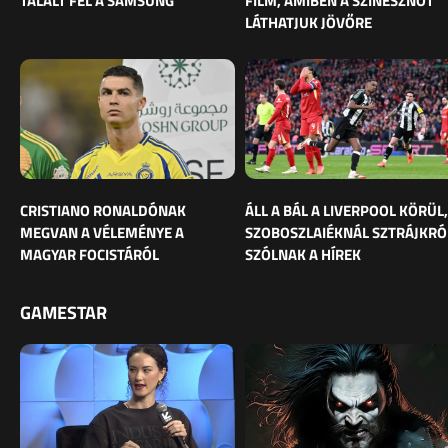
TALÁLT FEL A SAMSUNG
FILM, AMIBEN A SZÍNÉSZNŐT
LÁTHATJUK JÖVŐRE
CRISTIANO RONALDÓNAK
ÁLL A BÁL A LIVERPOOL KÖRÜL,
MEGVAN A VÉLEMÉNYE A
SZOBOSZLAIÉKNÁL SZTRÁJKRÓ
MAGYAR FOCISTÁRÓL
SZÓLNAK A HÍREK
GAMESTAR