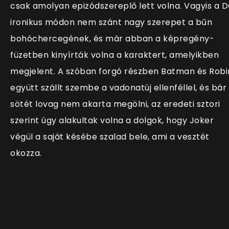
csak amolyan epizódszereplő lett volna. Vagyis a 
ironikus módon nem szánt nagy szerepet a bűn
bohóchercegének, és már abban a képregény-
füzetben kinyírták volna a karaktert, amelyikben
megjelent. A szóban forgó részben Batman és Robi
együtt szállt szembe a vadonatúj ellenféllel, és bár
sötét lovag nem akarta megölni, az eredeti sztori
szerint úgy alakultak volna a dolgok, hogy Joker
végül a saját késébe szalad bele, ami a vesztét
okozza.