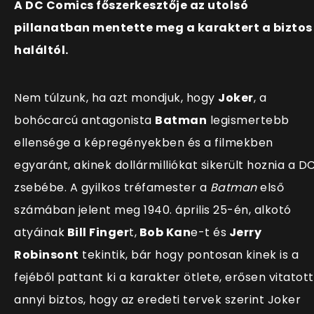
A DC Comics főszerkesztője az utolsó
pillanatban mentette meg a karaktert a biztos
haláltól.
Nem túlzunk, ha azt mondjuk, hogy
Joker
, a
bohócarcú antagonista
Batman
legismertebb
ellensége a képregényekben és a filmekben
egyaránt, akinek dollármilliókat sikerült hoznia a D
zsebébe. A gyilkos tréfamester a
Batman
első
számában jelent meg 1940. április 25-én, alkotó
atyáinak
Bill Finger
t,
Bob Kan
e-t és
Jerry
Robinsont
tekintik, bár hogy pontosan kinek is a
fejéből pattant ki a karakter ötlete, erősen vitatott
annyi biztos, hogy az eredeti tervek szerint Joker