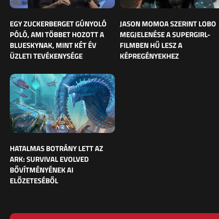
EGY ZUCKERBERGET GÚNYOLÓ
JASON MOMOA SZERINT LOBO
PÓLÓ, AMI TÖBBET HOZOTT A
MEGJELENÉSE A SUPERGIRL-
BLUESKYNAK, MINT KÉT ÉV
FILMBEN HŰ LESZ A
ÜZLETI TEVÉKENYSÉGE
KÉPREGÉNYEKHEZ
HATALMAS BOTRÁNY LETT AZ
ARK: SURVIVAL EVOLVED
BŐVÍTMÉNYÉNEK AI
ELŐZETESÉBŐL