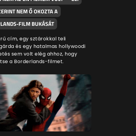
ZERINT NEM Ő OKOZTA A
LANDS-FILM BUKÁSÁT
ű cím, egy sztárokkal teli
gárda és egy hatalmas hollywoodi
etés sem volt elég ahhoz, hogy
e a Borderlands-filmet.