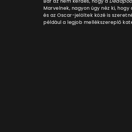
Bár az nem kérdés, hogy a
Deadpoo
Marvelnek, nagyon úgy néz ki, hogy 
és az Oscar-jelöltek közé is szeret
például a legjob mellékszereplő kat