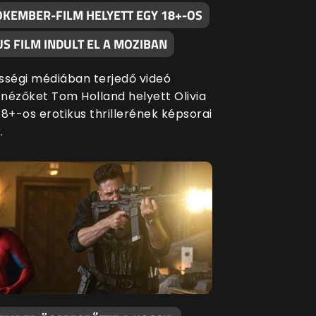
ÓKEMBER-FILM HELYETT EGY 18+-OS
S FILM INDULT EL A MOZIBAN
sségi médiában terjedő videó
a nézőket Tom Holland helyett Olivia
 18+-os erotikus thrillerének képsorai
.