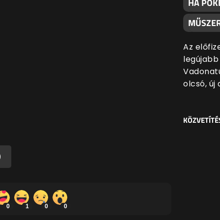
HA PÓK
MŰSZER
Az előfiz
legújabb
Vadonatú
olcsó, új
KÖZVETÍTÉ
)
0
1
0
0