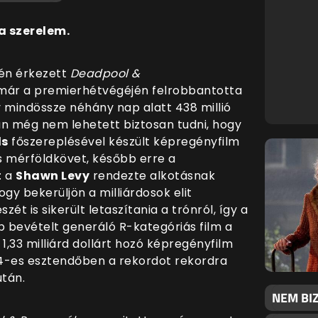
 a szerelem.
pén érkezett
Deadpool &
ár a premierhétvégéjén felrobbantotta
 mindössze néhány nap alatt 438 millió
iban még nem lehetett biztosan tudni, hogy
ds
főszereplésével készült képregényfilm
os mérföldkövet, később erre a
: a
Shawn Levy
rendezte alkotásnak
gy bekerüljön a milliárdosok elit
szét is sikerült letaszítania a trónról, így a
b bevételt generáló R-kategóriás film a
 1,33 milliárd dollárt hozó képregényfilm
24-es esztendőben a rekordot rekordra
után.
NEM BI