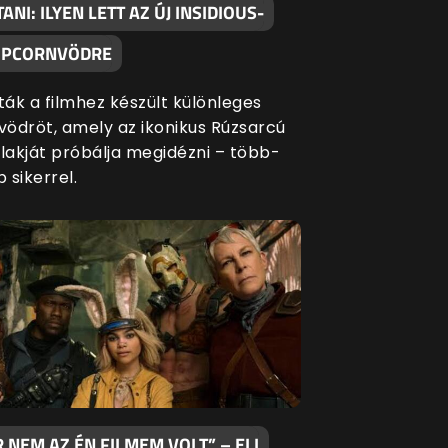
TANI: ILYEN LETT AZ ÚJ INSIDIOUS-
OPCORNVÖDRE
ák a filmhez készült különleges
ödröt, amely az ikonikus Rúzsarcú
akját próbálja megidézni – több-
 sikerrel.
 NEM AZ ÉN FILMEM VOLT” – ELI