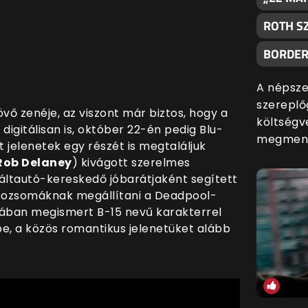
ROTH S
BORDER
A népszer
szereplő
vő zenéje, az viszont már biztos, hogy a
költségv
digitálisan is, október 22-én pedig Blu-
megments
t jelenetek egy részét is megtaláljuk
Rob Delaney
) kivágott szerelmes
ltautó-kereskedő jóbarátjaként segített
Rozsomáknak megállítani a Deadpool-
ában megismert B-15 nevű karakterrel
e, a közös romantikus jelenetüket alább