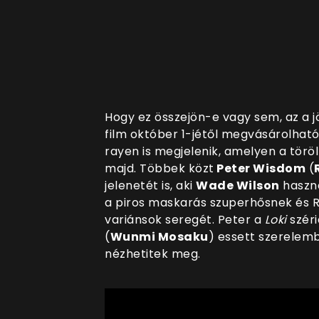
Hogy ez összejön-e vagy sem, az a jö
film október 1-jétől megvásárolható 
rayen is megjelenik, amelyen a töröl
majd. Többek közt
Peter Wisdom
(
jelenetét is, aki
Wade Wilson
haszná
a piros maskarás szuperhősnek és 
variánsok seregét. Peter a
Loki
széri
(
Wunmi Mosaku
) essett szerelemb
nézhetitek meg.