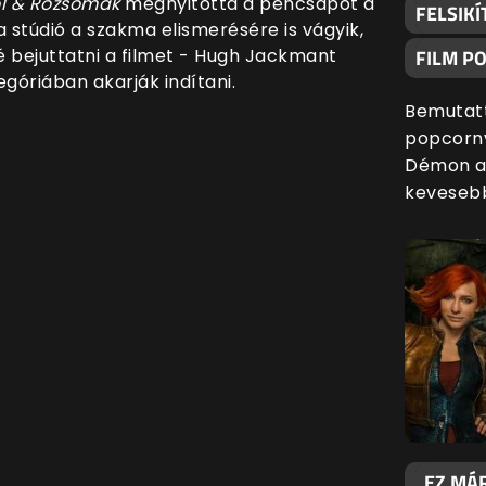
l & Rozsomák
megnyitotta a péncsapot a
FELSIKÍ
a stúdió a szakma elismerésére is vágyik,
né bejuttatni a filmet - Hugh Jackmant
FILM P
egóriában akarják indítani.
Bemutatt
popcornv
Démon al
kevesebb
„EZ MÁR