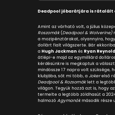
Deadpool jóbarátjára is rátalált
Amint az várható volt, a július köze
Roszomák
(
Deadpool & Wolverine)
m
a mozipénztárakat, olyannyira, hogy
dollárt fialt világszerte. Bár ekkor
a
Hugh Jackman
és
Ryan Reynol
átlépi-e majd az egymilliárd dollár
kérdésünkre is megkaptuk a választ
mindössze 17 napra volt szüksége, ho
klubjába, sőt mi több, a
Joker
első ré
Deadpool & Rozsomák
lett a legtöb
világon. Tegyük hozzá azt is, hogy az
termelte a legtöbb zöldhasút a 20
halmozó
Agymanók
második része 