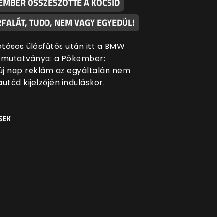
EMBER ÖSSZESZŐTTE A KOCSID
FALÁT, TUDD, NEM VAGY EGYEDÜL!
etéses ülésfűtés után itt a BMW
 mutatványa: a Pókember:
j nap reklám az egyáltalán nem
 autód kijelzőjén induláskor.
SEK