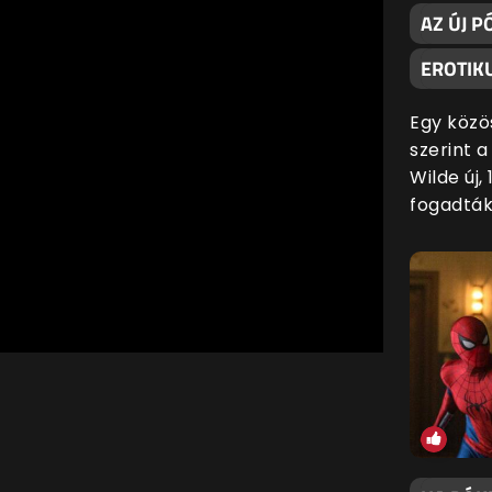
AZ ÚJ P
EROTIKU
Egy közö
szerint 
Wilde új,
fogadták