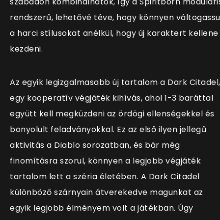
szabadon kombinálhatók, így a Spiritborn modulári
rendszerű, lehetővé téve, hogy könnyen váltogass
a harci stílusokat anélkül, hogy új karaktert kellene
kezdeni.
Az egyik legizgalmasabb új tartalom a Dark Citadel
egy kooperatív végjáték kihívás, ahol 1-3 baráttal
együtt kell megküzdeni az ördögi ellenségekkel és
bonyolult feladványokkal. Ez az első ilyen jellegű
aktivitás a Diablo sorozatban, és bár még
finomításra szorul, könnyen a legjobb végjáték
tartalom lett a széria életében. A Dark Citadel
különböző szárnyain átverekedve magunkat az
egyik legjobb élményem volt a játékban. Úgy