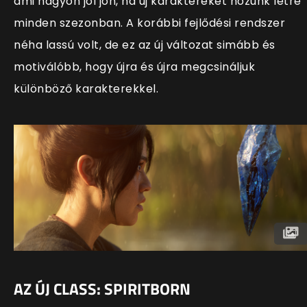
ami nagyon jól jön, ha új karaktereket hozunk létre
minden szezonban. A korábbi fejlődési rendszer
néha lassú volt, de ez az új változat simább és
motiválóbb, hogy újra és újra megcsináljuk
különböző karakterekkel.
AZ ÚJ CLASS: SPIRITBORN