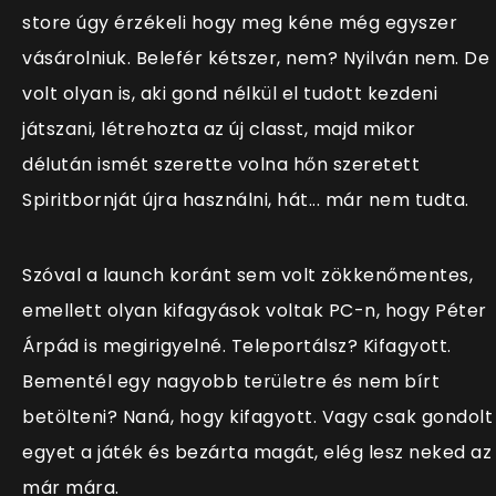
store úgy érzékeli hogy meg kéne még egyszer
vásárolniuk. Belefér kétszer, nem? Nyilván nem. De
volt olyan is, aki gond nélkül el tudott kezdeni
játszani, létrehozta az új classt, majd mikor
délután ismét szerette volna hőn szeretett
Spiritbornját újra használni, hát... már nem tudta.
Szóval a launch koránt sem volt zökkenőmentes,
emellett olyan kifagyások voltak PC-n, hogy Péter
Árpád is megirigyelné. Teleportálsz? Kifagyott.
Bementél egy nagyobb területre és nem bírt
betölteni? Naná, hogy kifagyott. Vagy csak gondolt
egyet a játék és bezárta magát, elég lesz neked az
már mára.