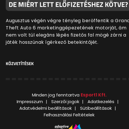
DE MIÉRT LETT ELŐFIZETÉSHEZ KÖTVE?
Augusztus végén végre tényleg beröffentik a Gran
Theft Auto 6 marketinggépezetének motorját, ám
nem volt túl elegáns lépés fizetős fal mögé zárni a
játék hosszúnak ígérkező betekintőjét.
KÖZVETÍTÉSEK
Minden jog fenntartva
Esport1 Kft.
Impresszum
Szerzői jogok
Adatkezelés
Adatvédelmi beállítások
Sütibeállítások
Felhasználási Feltételek