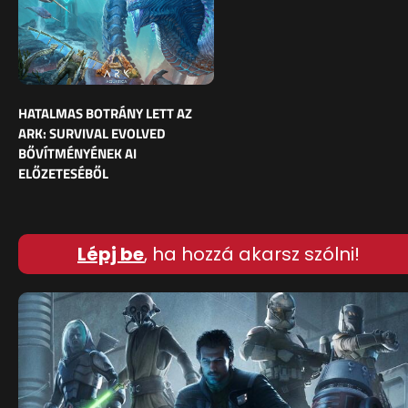
HATALMAS BOTRÁNY LETT AZ
ARK: SURVIVAL EVOLVED
BŐVÍTMÉNYÉNEK AI
ELŐZETESÉBŐL
Lépj be
, ha hozzá akarsz szólni!