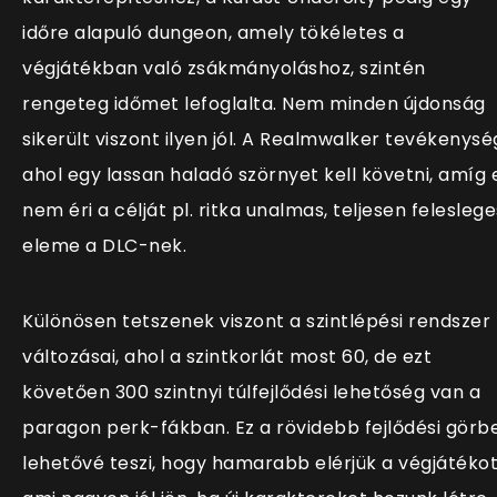
időre alapuló dungeon, amely tökéletes a
végjátékban való zsákmányoláshoz, szintén
rengeteg időmet lefoglalta. Nem minden újdonság
sikerült viszont ilyen jól. A Realmwalker tevékenysé
ahol egy lassan haladó szörnyet kell követni, amíg 
nem éri a célját pl. ritka unalmas, teljesen feleslege
eleme a DLC-nek.
Különösen tetszenek viszont a szintlépési rendszer
változásai, ahol a szintkorlát most 60, de ezt
követően 300 szintnyi túlfejlődési lehetőség van a
paragon perk-fákban. Ez a rövidebb fejlődési görb
lehetővé teszi, hogy hamarabb elérjük a végjátékot