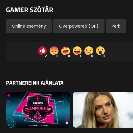
GAMER SZÓTÁR
Online esemény
Overpowered (OP)
Perk
2
0
0
1
0
0
PARTNEREINK AJÁNLATA