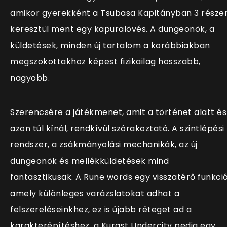
amikor gyerekként a Tsubasa Kapitányban 3 része
keresztül ment egy kapuralövés. A dungeonök, a
küldetések, minden új tartalom a korábbiakban
megszokottakhoz képest fizikailag hosszabb,
nagyobb.
Szerencsére a játékmenet, amit a történet alatt és
azon túl kínál, rendkívül szórakoztató. A szintlépési
rendszer, a zsákmányolási mechanikák, az új
dungeonök és mellékküldetések mind
fantasztikusak. A Rune words egy visszatérő funkció
amely különleges varázslatokat adhat a
felszereléseinkhez, ez is újabb réteget ad a
karakterépítéshez, a Kurast Undercity pedig egy