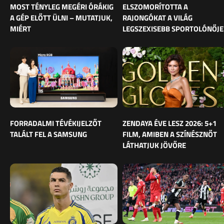
MOST TÉNYLEG MEGÉRI ÓRÁKIG
ELSZOMORÍTOTTA A
A GÉP ELŐTT ÜLNI – MUTATJUK,
RAJONGÓKAT A VILÁG
MIÉRT
LEGSZEXISEBB SPORTOLÓNŐJE
FORRADALMI TÉVÉKIJELZŐT
ZENDAYA ÉVE LESZ 2026: 5+1
TALÁLT FEL A SAMSUNG
FILM, AMIBEN A SZÍNÉSZNŐT
LÁTHATJUK JÖVŐRE