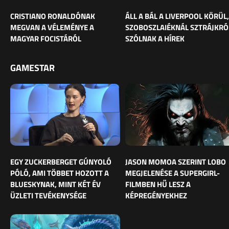
CRISTIANO RONALDÓNAK
ÁLL A BÁL A LIVERPOOL KÖRÜL,
MEGVAN A VÉLEMÉNYE A
SZOBOSZLAIÉKNÁL SZTRÁJKRÓ
MAGYAR FOCISTÁRÓL
SZÓLNAK A HÍREK
GAMESTAR
EGY ZUCKERBERGET GÚNYOLÓ
JASON MOMOA SZERINT LOBO
PÓLÓ, AMI TÖBBET HOZOTT A
MEGJELENÉSE A SUPERGIRL-
BLUESKYNAK, MINT KÉT ÉV
FILMBEN HŰ LESZ A
ÜZLETI TEVÉKENYSÉGE
KÉPREGÉNYEKHEZ