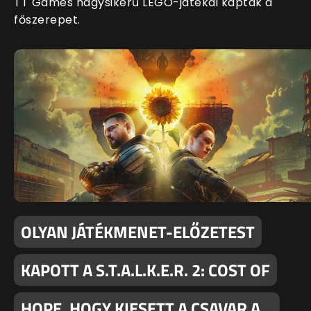
TT Games nagysikerű LEGO-játékai kapták a
főszerepet.
OLYAN JÁTÉKMENET-ELŐZETEST
KAPOTT A S.T.A.L.K.E.R. 2: COST OF
HOPE, HOGY KIESETT A CSAVAR A…