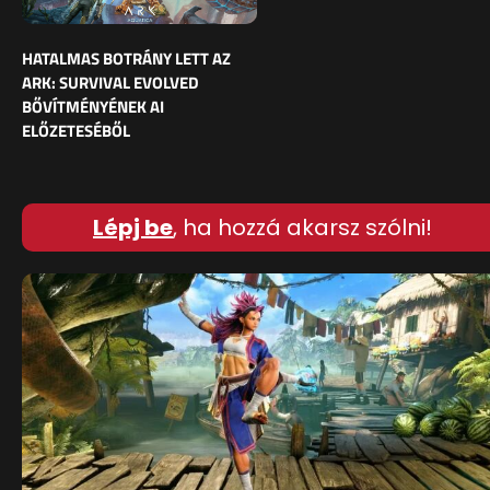
HATALMAS BOTRÁNY LETT AZ
ARK: SURVIVAL EVOLVED
BŐVÍTMÉNYÉNEK AI
ELŐZETESÉBŐL
Lépj be
, ha hozzá akarsz szólni!