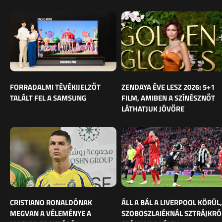
FORRADALMI TÉVÉKIJELZŐT
ZENDAYA ÉVE LESZ 2026: 5+1
TALÁLT FEL A SAMSUNG
FILM, AMIBEN A SZÍNÉSZNŐT
LÁTHATJUK JÖVŐRE
CRISTIANO RONALDÓNAK
ÁLL A BÁL A LIVERPOOL KÖRÜL,
MEGVAN A VÉLEMÉNYE A
SZOBOSZLAIÉKNÁL SZTRÁJKRÓ