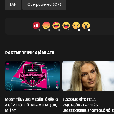
LAN
Overpowered (OP)
1
0
0
1
0
0
PARTNEREINK AJÁNLATA
MOST TÉNYLEG MEGÉRI ÓRÁKIG
ELSZOMORÍTOTTA A
A GÉP ELŐTT ÜLNI – MUTATJUK,
RAJONGÓKAT A VILÁG
MIÉRT
LEGSZEXISEBB SPORTOLÓNŐJE