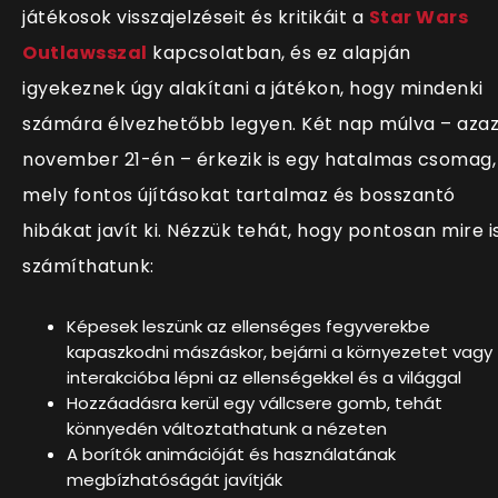
játékosok visszajelzéseit és kritikáit a
Star Wars
Outlawsszal
kapcsolatban, és ez alapján
igyekeznek úgy alak
ítani a játékon, hogy mindenki
számára élvezhetőbb legyen. Két nap múlva – aza
november 21-én – érkezik is egy hatalmas csomag,
mely fontos újításokat tartalmaz és bosszantó
hibákat javít ki. Nézzük tehát, hogy pontosan mire i
számíthatunk:
Képesek leszünk az ellenséges fegyverekbe
kapaszkodni mászáskor, bejárni a környezetet vagy
interakcióba lépni az ellenségekkel és a világgal
Hozzáadásra kerül egy vállcsere gomb, tehát
könnyedén változtathatunk a nézeten
A bor
ítók animációját és
használatának
megbízhatóságát javítják