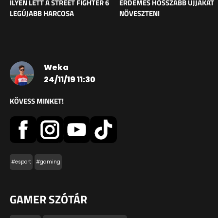
ILYEN LETT A STREET FIGHTER 6
ÉRDEMES HOSSZABB UJJAKAT
LEGÚJABB HARCOSA
NÖVESZTENI
Weka
24/11/19 11:30
KÖVESS MINKET!
#esport
#gaming
GAMER SZÓTÁR