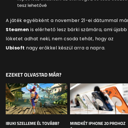
tesz lehetővé
A játék egyébként a november 21-ei dátummal má
Steamen
is elérhető lesz bárki számára, ami újabb
löketet adhat neki, nem csoda tehát, hogy az
Ubisoft
nagy erőkkel készül arra a napra.
EZEKET OLVASTAD MÁR?
IBUKI SZELLEME ÉL TOVÁBB?
MINDKÉT IPHONE 20 PROHOZ