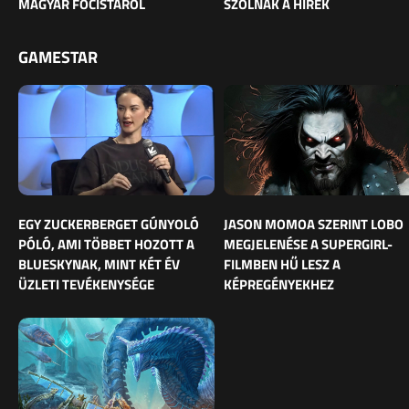
MAGYAR FOCISTÁRÓL
SZÓLNAK A HÍREK
GAMESTAR
EGY ZUCKERBERGET GÚNYOLÓ
JASON MOMOA SZERINT LOBO
PÓLÓ, AMI TÖBBET HOZOTT A
MEGJELENÉSE A SUPERGIRL-
BLUESKYNAK, MINT KÉT ÉV
FILMBEN HŰ LESZ A
ÜZLETI TEVÉKENYSÉGE
KÉPREGÉNYEKHEZ