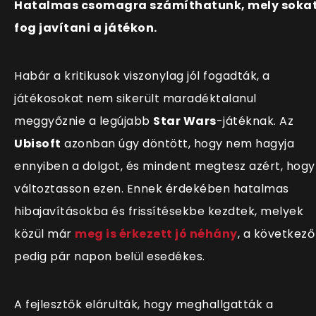
Hatalmas csomagra számíthatunk, mely soka
fog javítani a játékon.
Habár a kritikusok viszonylag jól fogadták, a
játékosokat nem sikerült maradéktalanul
meggyőznie a legújabb
Star Wars
-játéknak. Az
Ubisoft
azonban úgy döntött, hogy nem hagyja
ennyiben a dolgot, és mindent megtesz azért, hogy
változtasson ezen. Ennek érdekében hatalmas
hibajav
ításokba és frissítésekbe kezdtek, melyek
közül már
meg is érkezett jó néhány
, a következő
pedig pár napon belül esedékes.
A fejlesztők elárulták, hogy meghallgatták a