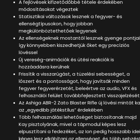
A fejlövések kifizetődőbbé tétele érdekében
módosításokat végeztek
Statisztikai változások lesznek a fegyver- és
ellenségtípusokon, hogy jobban
megkülönböztethetőek legyenek
Az ellenségeknek mostantól lesznek gyenge pontjai
így könnyebben kiszedhetjük őket egy precíziós
lövéssel
Új vereség-animációk és ütési reakciók is
hozzáadásra kerülnek
Frissítik a visszarúgást, a tüzelési sebességet, a
lőszert és a pontosságot, hogy javítsák minden
fegyver fegyverérzetét, beleértve az audio, VFX és
felhasználói felület továbbfejlesztett visszajelzését
Az Ashiga ABR-2 Zato Blaster Rifle új lövési mintát k
az „egyedibb játékstílus” érdekében
Több felhasználási lehetőséget biztosítanak majd
Kay pisztolyának, mivel a tápmodul képes lesz
elpusztítani a fedezéket, az Ion pedig hosszabb ide
képes lesz elkábítani az ellenséget, és több sebzés