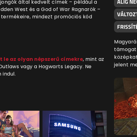
ALIG NÉ
ajongók által kedvelt címek – például a
orbidden West és a God of War Ragnarök –
VÁLTOZ
b termékeire, mindezt promóciós kód
FRISSÍT
Magyaráz
támogatá
középkat
 le az olyan népszerű címekre
, mint az
jelent m
 Outlaws vagy a Hogwarts Legacy. Ne
 indul.