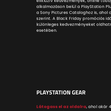
exkluzív kedvezmények, online több
alkalmazáson belül a PlayStation P
a Sony Pictures Cataloghoz is, ahol 
szerint. A Black Friday promóciós id
különleges kedvezményeket oldhatn
esetében.
PLAYSTATION GEAR
Látogass el az oldalra
, ahol akár