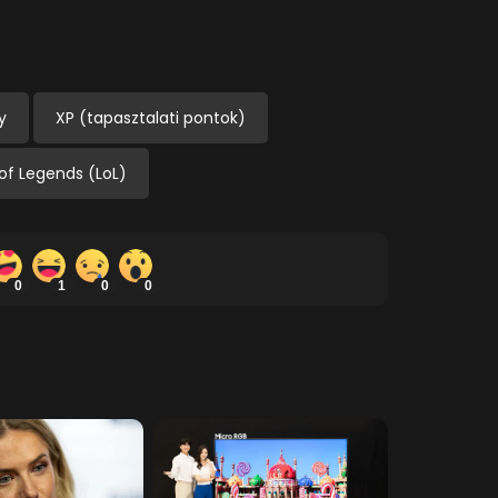
y
XP (tapasztalati pontok)
of Legends (LoL)
0
1
0
0