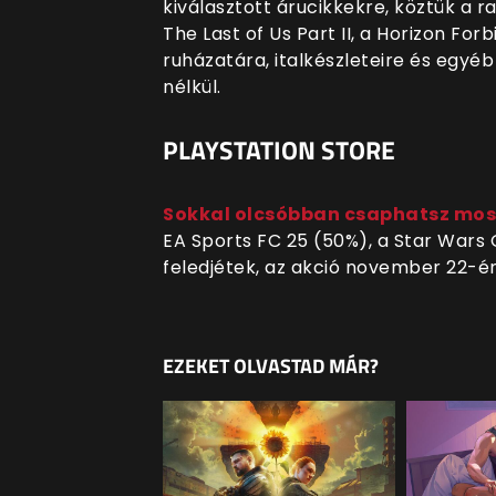
kiválasztott árucikkekre, köztük a r
The Last of Us Part II, a Horizon F
ruházatára, italkészleteire és egyé
nélkül.
PLAYSTATION STORE
Sokkal olcsóbban csaphatsz most
EA Sports FC 25 (50%), a Star Wars
feledjétek, az akció november 22-én
EZEKET OLVASTAD MÁR?