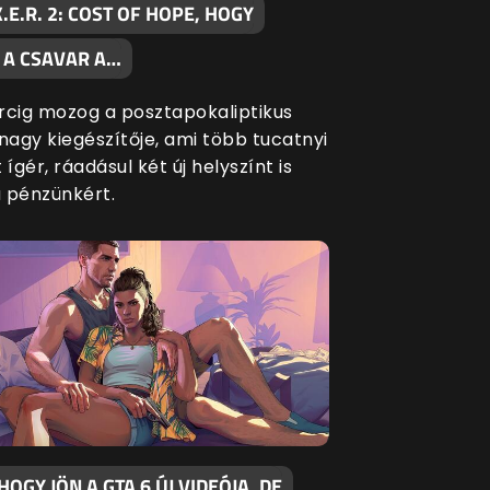
.K.E.R. 2: COST OF HOPE, HOGY
 A CSAVAR A…
rcig mozog a posztapokaliptikus
nagy kiegészítője, ami több tucatnyi
 ígér, ráadásul két új helyszínt is
 pénzünkért.
 HOGY JÖN A GTA 6 ÚJ VIDEÓJA, DE