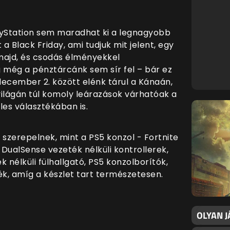
ayStation sem maradhat ki a legnagyobb
a Black Friday, ami tudjuk mit jelent, egy
majd, és csodás élményekkel
még a pénztárcánk sem sír fel – bár ez
december 2. között elénk tárul a Kánaán,
 világán túl komoly leárazások várhatóak a
les választékában is.
k szerepelnek, mint a PS5 konzol - Fortnite
 DualSense vezeték nélküli kontrollerek,
k nélküli fülhallgató, PS5 konzolborítók,
ék, amíg a készlet tart természetesen.
OLYAN 