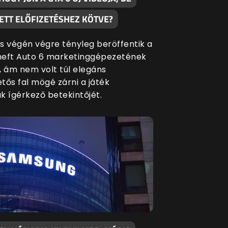
ETT ELŐFIZETÉSHEZ KÖTVE?
s végén végre tényleg beröffentik a
eft Auto 6 marketinggépezetének
, ám nem volt túl elegáns
etős fal mögé zárni a játék
k ígérkező betekintőjét.