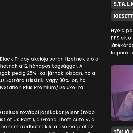
S.T.A.L
KIESETT
Nyolc pe
FPS első 
játékórát
kapunk a
Black Friday akciója során fizetnek elő a
lhatnak a 12 hónapos tagsággal. A
 tagok pedig 25%-kal járnak jobban, ha a
s Extrára frissítik, vagy 30%-ot, ha
layStation Plus Premium/Deluxe-ra
/Deluxe további játékokat jelent (több
st of Us Part I, a Grand Theft Auto V, a
ze nem maradhatnak ki a csomagból az
TÖK JÓ,