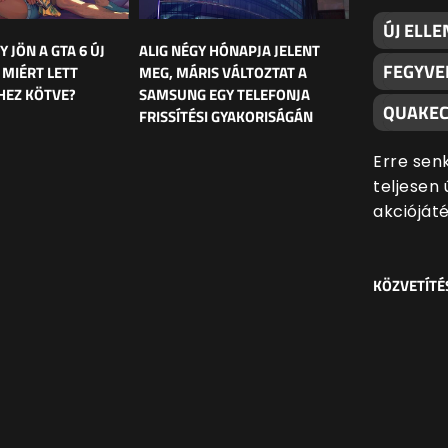
ÚJ ELLE
Y JÖN A GTA 6 ÚJ
ALIG NÉGY HÓNAPJA JELENT
FEGYVE
 MIÉRT LETT
MEG, MÁRIS VÁLTOZTAT A
HEZ KÖTVE?
SAMSUNG EGY TELEFONJA
QUAKEC
FRISSÍTÉSI GYAKORISÁGÁN
Erre sen
teljesen 
akciójáté
KÖZVETÍTÉ