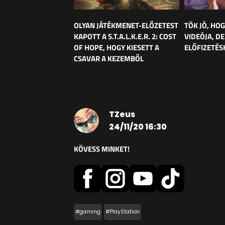
OLYAN JÁTÉKMENET-ELŐZETEST
TÖK JÓ, HOG
KAPOTT A S.T.A.L.K.E.R. 2: COST
VIDEÓJA, DE
OF HOPE, HOGY KIESETT A
ELŐFIZETÉS
CSAVAR A KEZEMBŐL
TZeus
24/11/20 16:30
KÖVESS MINKET!
#gaming
#PlayStation