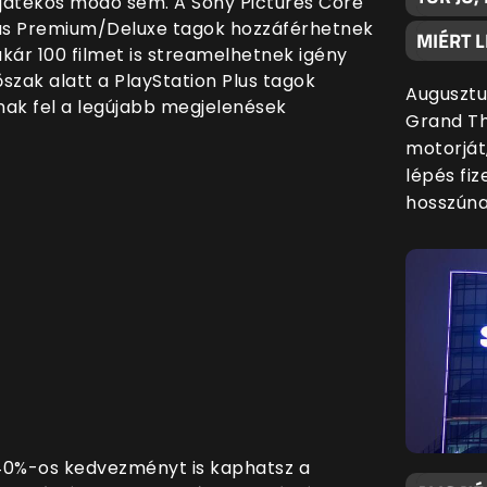
játékos módo sem. A Sony Pictures Core
lus Premium/Deluxe tagok hozzáférhetnek
MIÉRT L
akár 100 filmet is streamelhetnek igény
őszak alatt a PlayStation Plus tagok
Augusztu
ak fel a legújabb megjelenések
Grand Th
motorját
lépés fiz
hosszúna
 40%-os kedvezményt is kaphatsz a