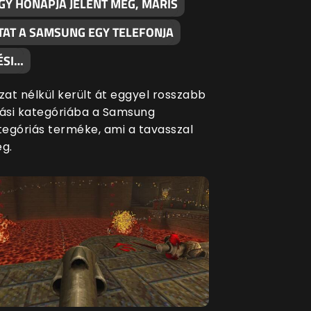
GY HÓNAPJA JELENT MEG, MÁRIS
TAT A SAMSUNG EGY TELEFONJA
ÉSI…
at nélkül került át eggyel rosszabb
si kategóriába a Samsung
egóriás terméke, ami a tavasszal
eg.