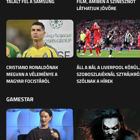
TALÁLT FEL A SAMSUNG
FILM, AMIBEN A SZÍNÉSZNŐT
LÁTHATJUK JÖVŐRE
CRISTIANO RONALDÓNAK
ÁLL A BÁL A LIVERPOOL KÖRÜL,
MEGVAN A VÉLEMÉNYE A
SZOBOSZLAIÉKNÁL SZTRÁJKRÓ
MAGYAR FOCISTÁRÓL
SZÓLNAK A HÍREK
GAMESTAR