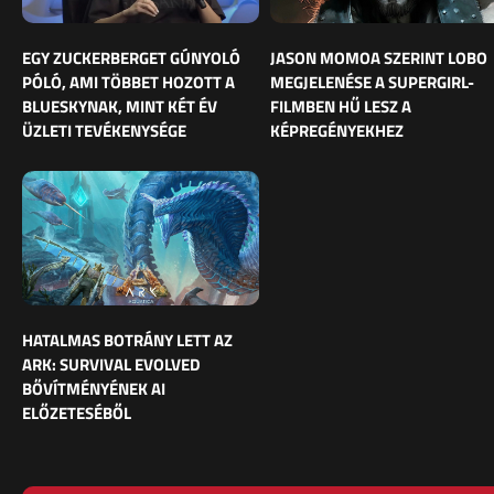
EGY ZUCKERBERGET GÚNYOLÓ
JASON MOMOA SZERINT LOBO
PÓLÓ, AMI TÖBBET HOZOTT A
MEGJELENÉSE A SUPERGIRL-
BLUESKYNAK, MINT KÉT ÉV
FILMBEN HŰ LESZ A
ÜZLETI TEVÉKENYSÉGE
KÉPREGÉNYEKHEZ
HATALMAS BOTRÁNY LETT AZ
ARK: SURVIVAL EVOLVED
BŐVÍTMÉNYÉNEK AI
ELŐZETESÉBŐL