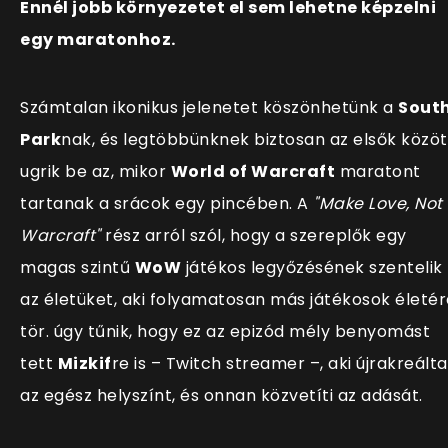
Ennél jobb környezetet el sem lehetne képzelni
egy maratonhoz.
Számtalan ikonikus jelenetet köszönhetünk a
Sout
Park
nak, és legtöbbünknek biztosan az elsők közöt
ugrik be az, mikor
World of Warcraft
maratont
tartanak a srácok egy pincében. A
"Make Love, Not
Warcraft"
rész arról szól, hogy a szereplők egy
magas szintű
WoW
játékos legyőzésének szentelik
az életüket, aki folyamatosan más játékosok életér
tör. úgy tűnik, hogy ez az epizód mély benyomást
tett
Mizkif
re is
– Twitch streamer –, aki újrakreálta
az egész helyszínt, és onnan közvetíti az adását.