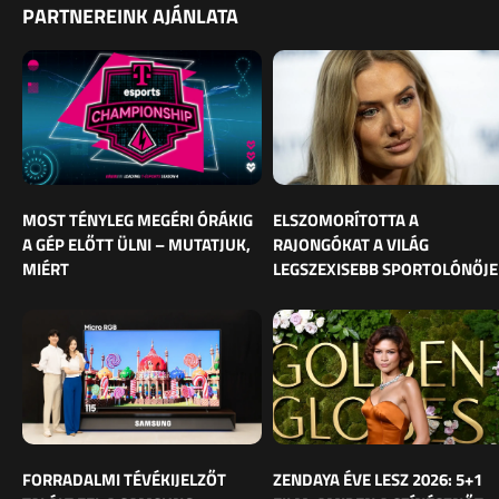
PARTNEREINK AJÁNLATA
MOST TÉNYLEG MEGÉRI ÓRÁKIG
ELSZOMORÍTOTTA A
A GÉP ELŐTT ÜLNI – MUTATJUK,
RAJONGÓKAT A VILÁG
MIÉRT
LEGSZEXISEBB SPORTOLÓNŐJE
FORRADALMI TÉVÉKIJELZŐT
ZENDAYA ÉVE LESZ 2026: 5+1