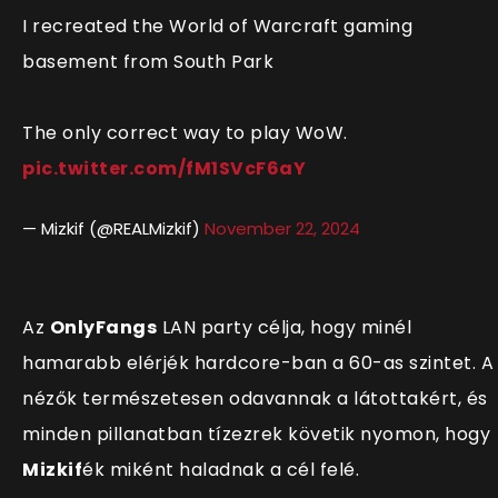
I recreated the World of Warcraft gaming
basement from South Park
The only correct way to play WoW.
pic.twitter.com/fM1SVcF6aY
— Mizkif (@REALMizkif)
November 22, 2024
Az
OnlyFangs
LAN party célja, hogy minél
hamarabb elérjék hardcore-ban a 60-as szintet. A
nézők természetesen odavannak a látottakért, és
minden pillanatban t
ízezrek követik nyomon, hogy
Mizkif
ék miként haladnak a cél felé.