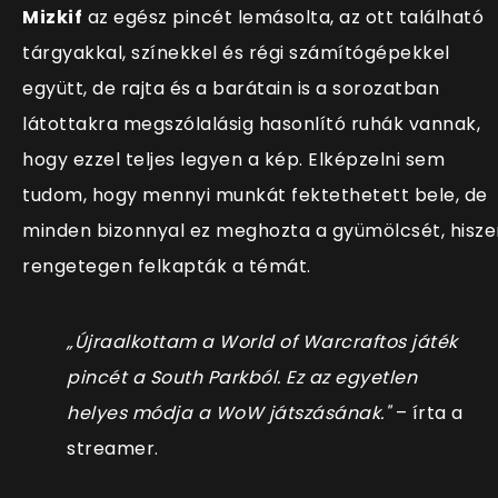
Mizkif
az egész pincét lemásolta, az ott található
tárgyakkal, sz
ínekkel és régi számítógépekkel
együtt, de rajta és a barátain is a sorozatban
látottakra megszólalásig hasonlító ruhák vannak,
hogy ezzel teljes legyen a kép. Elképzelni sem
tudom, hogy mennyi munkát fektethetett bele, de
minden bizonnyal ez meghozta a gyümölcsét, hisze
rengetegen felkapták a témát.
„Újraalkottam a World of Warcraftos játék
pincét a South Parkból. Ez az egyetlen
helyes módja a WoW játszásának."
– írta a
streamer.