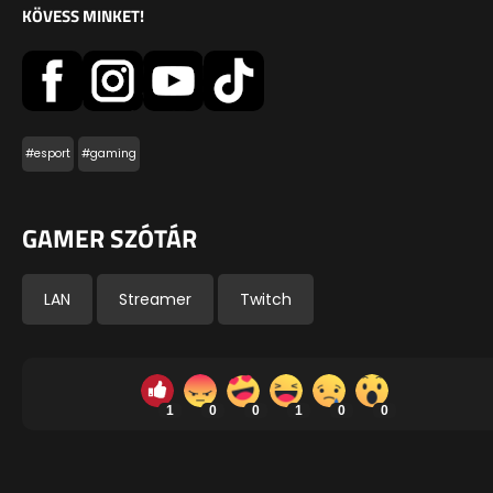
KÖVESS MINKET!
#esport
#gaming
GAMER SZÓTÁR
LAN
Streamer
Twitch
1
0
0
1
0
0