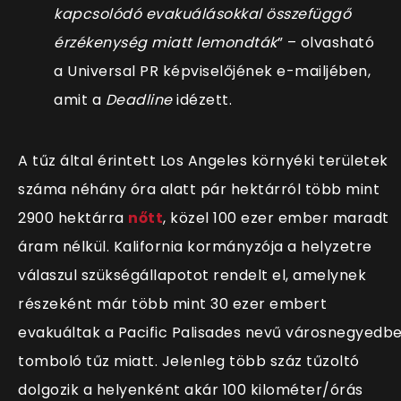
kapcsolódó evakuálásokkal összefüggő
érzékenység miatt lemondták
” – olvasható
a Universal PR képviselőjének e-mailjében,
amit a
Deadline
idézett.
A tűz által érintett Los Angeles környéki területek
száma néhány óra alatt pár hektárról több mint
2900 hektárra
nőtt
, közel 100 ezer ember maradt
áram nélkül. Kalifornia kormányzója a helyzetre
válaszul szükségállapotot rendelt el, amelynek
részeként már több mint 30 ezer embert
evakuáltak a Pacific Palisades nevű városnegyedb
tomboló tűz miatt. Jelenleg több száz tűzoltó
dolgozik a helyenként akár 100 kilométer/órás