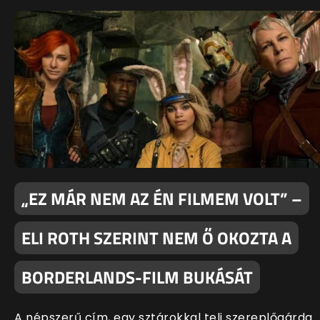
„EZ MÁR NEM AZ ÉN FILMEM VOLT” –
ELI ROTH SZERINT NEM Ő OKOZTA A
BORDERLANDS-FILM BUKÁSÁT
A népszerű cím, egy sztárokkal teli szereplőgárda