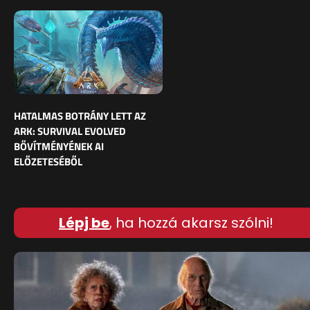
HATALMAS BOTRÁNY LETT AZ
ARK: SURVIVAL EVOLVED
BŐVÍTMÉNYÉNEK AI
ELŐZETESÉBŐL
Lépj be
, ha hozzá akarsz szólni!