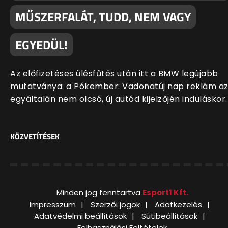
MŰSZERFALÁT, TUDD, NEM VAGY
EGYEDÜL!
Az előfizetéses ülésfűtés után itt a BMW legújabb
mutatványa: a Pókember: Vadonatúj nap reklám a
egyáltalán nem olcsó, új autód kijelzőjén induláskor.
KÖZVETÍTÉSEK
Minden jog fenntartva
Esport1 Kft.
Impresszum
Szerzői jogok
Adatkezelés
Adatvédelmi beállítások
Sütibeállítások
Felhasználási Feltételek