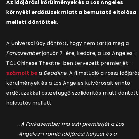
Az időjárási körülmények és a Los Angeles
környéki erdőtüzek miatt a bemutató eltolása
mellett döntöttek.
A Universal úgy döntött, hogy nem tartja meg a
Farkasember
január 7-ére, keddre, a Los Angeles-i
TCL Chinese Theatre-ben tervezett premierjét -
számolt be
a
Deadline
. A filmstúdió a rossz időjárás
körülmények és a Los Angeles külvárosait érintő
erdőtüzekkel összefüggő szolidaritás miatt döntött
halasztás mellett.
„
A Farkasember ma esti premierjét a Los
Angeles-i romló időjárási helyzet és a