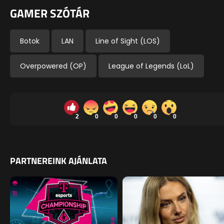
GAMER SZÓTÁR
Botok
LAN
Line of Sight (LOS)
Overpowered (OP)
League of Legends (LoL)
2
0
0
0
0
0
PARTNEREINK AJÁNLATA