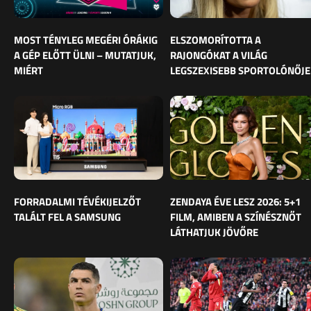
MOST TÉNYLEG MEGÉRI ÓRÁKIG
ELSZOMORÍTOTTA A
A GÉP ELŐTT ÜLNI – MUTATJUK,
RAJONGÓKAT A VILÁG
MIÉRT
LEGSZEXISEBB SPORTOLÓNŐJE
FORRADALMI TÉVÉKIJELZŐT
ZENDAYA ÉVE LESZ 2026: 5+1
TALÁLT FEL A SAMSUNG
FILM, AMIBEN A SZÍNÉSZNŐT
LÁTHATJUK JÖVŐRE