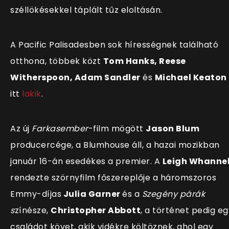
széllökésekkel táplált tűz eloltásán.
A
Pacific Palisadesben sok hírességnek található
otthona, többek közt
Tom Hanks, Reese
Witherspoon, Adam Sandler
és
Michael Keaton
itt
lakik
.
Az új
Farkasember
-film mögött
Jason Blum
producercége, a Blumhouse áll, a hazai mozikban
január 16-án esedékes a premier. A
Leigh Whannel
rendezte szörnyfilm főszereplője a háromszoros
Emmy-díjas
Julia Garner
és a
Szegény párák
s
zínésze,
Christopher Abbott
, a történet pedig eg
családot követ, akik vidékre költöznek, ahol egy