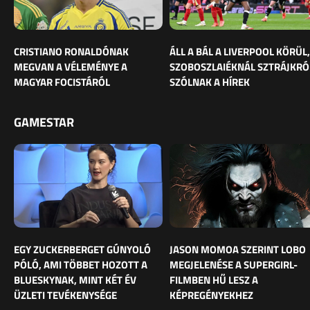
CRISTIANO RONALDÓNAK
ÁLL A BÁL A LIVERPOOL KÖRÜL,
MEGVAN A VÉLEMÉNYE A
SZOBOSZLAIÉKNÁL SZTRÁJKRÓ
MAGYAR FOCISTÁRÓL
SZÓLNAK A HÍREK
GAMESTAR
EGY ZUCKERBERGET GÚNYOLÓ
JASON MOMOA SZERINT LOBO
PÓLÓ, AMI TÖBBET HOZOTT A
MEGJELENÉSE A SUPERGIRL-
BLUESKYNAK, MINT KÉT ÉV
FILMBEN HŰ LESZ A
ÜZLETI TEVÉKENYSÉGE
KÉPREGÉNYEKHEZ