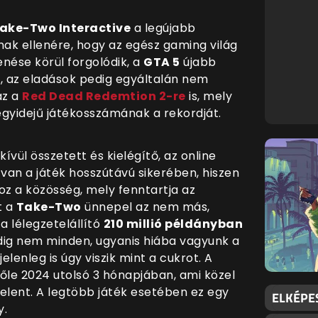
ake-Two Interactive
a legújabb
ak ellenére, hogy az egész gaming világ
nése körül forgolódik, a
GTA 5
újabb
g, az eladások pedig egyáltalán nem
az a
Red Dead Redemtion 2-re
is, mely
gyidejű játékosszámának a rekordját.
kívül összetett és kielégítő, az online
van a játék hosszútávú sikerében, hiszen
hoz a közösség, mely fenntartja az
t a
Take-Two
ünnepel az nem más,
a lélegzetelállító
210 millió példányban
dig nem minden, ugyanis hiába vagyunk a
elenleg is úgy viszik mint a cukrot. A
előle 2024 utolsó 3 hónapjában, ami közel
 jelent. A legtöbb játék esetében ez egy
ELKÉPE
y.