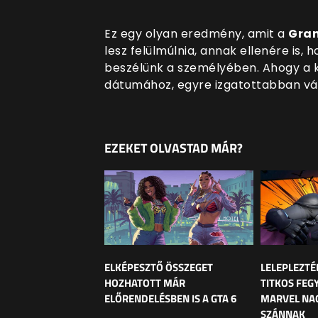
Ez egy olyan eredmény
, amit a
Gran
lesz felülmúlnia, annak ellenére is,
beszélünk a személyében. Ahogy a 
dátumához, egyre izgatottabban vá
EZEKET OLVASTAD MÁR?
ELKÉPESZTŐ ÖSSZEGET
LELEPLEZTÉ
HOZHATOTT MÁR
TITKOS FEG
ELŐRENDELÉSBEN IS A GTA 6
MARVEL NAG
SZÁNNAK