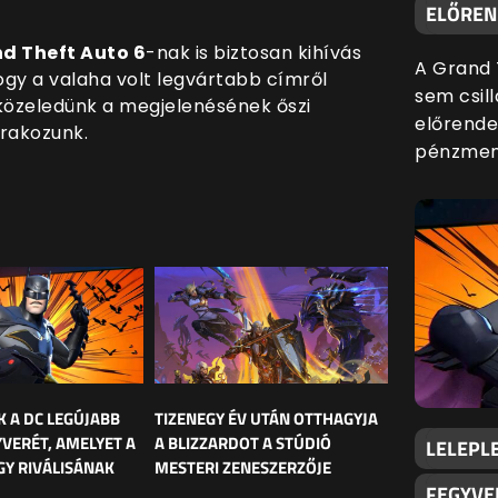
ELŐREND
d Theft Auto 6
-nak is biztosan kihívás
A Grand 
 hogy a valaha volt legvártabb címről
sem csill
közeledünk a megjelenésének őszi
előrende
rakozunk.
pénzmenn
K A DC LEGÚJABB
TIZENEGY ÉV UTÁN OTTHAGYJA
YVERÉT, AMELYET A
A BLIZZARDOT A STÚDIÓ
LELEPLE
Y RIVÁLISÁNAK
MESTERI ZENESZERZŐJE
FEGYVE