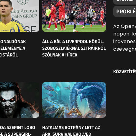
PROBL
Az OpenA
napon, k
ingyenes
 RONALDÓNAK
ÁLL A BÁL A LIVERPOOL KÖRÜL,
VÉLEMÉNYE A
SZOBOSZLAIÉKNÁL SZTRÁJKRÓL
cseveghe
CISTÁRÓL
SZÓLNAK A HÍREK
KÖZVETÍTÉ
OA SZERINT LOBO
HATALMAS BOTRÁNY LETT AZ
E A SUPERGIRL-
ARK: SURVIVAL EVOLVED