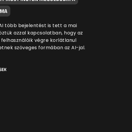
ÉMA
I több bejelentést is tett a mai
öztük azzal kapcsolatban, hogy az
 felhasználóik végre korlátlanul
tnek szöveges formában az AI-jal.
SEK