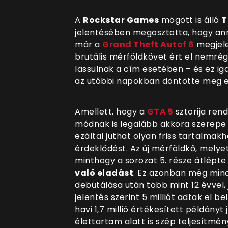
A
Rockstar Games
mögött is álló
T
jelentésében megosztotta, hogy ann
már a
Grand Theft Autof 6
megjele
brutális mérföldkövet ért el nemré
lassulnak a c
ím esetében – és ez ig
az utóbbi napokban döntötte meg e
Amellett, hogy a
GTA 5
sztorija rend
módnak is legalább akkora szerepe 
ezáltal juthat olyan friss tartalmak
érdeklődést. Az új mérföldkő, melye
minthogy a sorozat 5. része átlépte 
való eladást
. Ez azonban még min
debütálása után több mint 12 évvel, j
jelentés szerint 5 milliót adtak el b
havi 1,7 millió értékesített példányt
élettartam alatt is szép teljesítmén