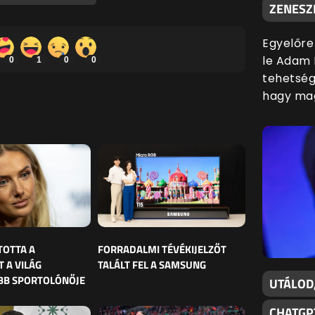
ZENESZ
Egyelőre
le Adam 
0
1
0
0
tehetsége
hagy mag
TOTTA A
FORRADALMI TÉVÉKIJELZŐT
 A VILÁG
TALÁLT FEL A SAMSUNG
BB SPORTOLÓNŐJE
UTÁLOD
CHATGP