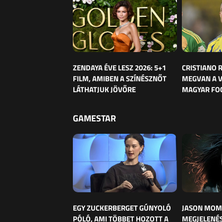
ZENDAYA ÉVE LESZ 2026: 5+1
CRISTIANO
FILM, AMIBEN A SZÍNÉSZNŐT
MEGVAN A 
LÁTHATJUK JÖVŐRE
MAGYAR FO
GAMESTAR
EGY ZUCKERBERGET GÚNYOLÓ
JASON MOM
PÓLÓ, AMI TÖBBET HOZOTT A
MEGJELENÉS