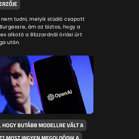
ERZŐJE
 nem tudni, melyik stúdió csapott
Burgessre, ám az biztos, hogy a
s alkotó a Blizzardnál óriási űrt
a után.
, HOGY BUTÁBB MODELLRE VÁLT A
T? MOST INGYEN MEGOLDÓDIK A