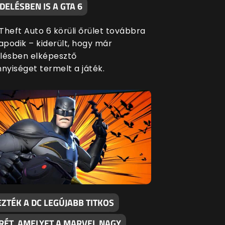
ELÉSBEN IS A GTA 6
Theft Auto 6 körüli őrület továbbra
apodik – kiderült, hogy már
lésben elképesztő
yiséget termelt a játék.
ZTÉK A DC LEGÚJABB TITKOS
RÉT, AMELYET A MARVEL NAGY