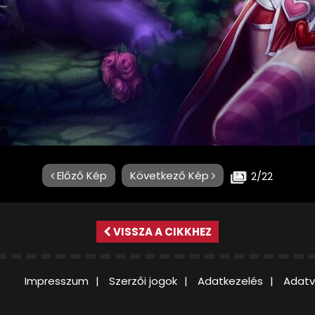
Előző Kép
Következő Kép
2/22
VISSZA A CIKKHEZ
Impresszum
Szerzői jogok
Adatkezelés
Adatv