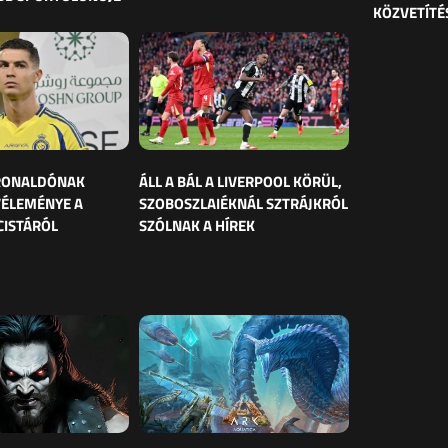
KÖZVETÍTÉ
 RONALDÓNAK
ÁLL A BÁL A LIVERPOOL KÖRÜL,
VÉLEMÉNYE A
SZOBOSZLAIÉKNÁL SZTRÁJKRÓL
CISTÁRÓL
SZÓLNAK A HÍREK