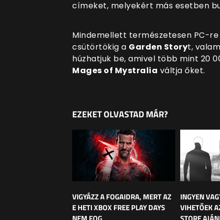
címeket, melyekért más esetben bus
Mindemellett természetesen PC-re i
csütörtökig a
Garden Story
t, vala
húzhatjuk be, amivel több mint 20 0
Mages of Mystralia
váltja őket.
EZEKET OLVASTAD MÁR?
VIGYÁZZ A FOGAIDRA, MERT AZ
INGYEN VA
E HETI XBOX FREE PLAY DAYS
VIHETŐEK A
NEM FOG
STORE AJÁN