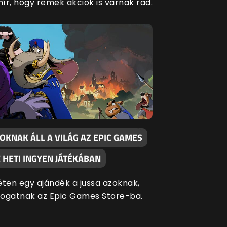
hír, hogy remek akciók is várnak rád.
OKNAK ÁLL A VILÁG AZ EPIC GAMES
 HETI INGYEN JÁTÉKÁBAN
éten egy ajándék a jussa azoknak,
átogatnak az Epic Games Store-ba.