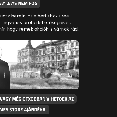
LAY DAYS NEM FOG
udsz betelni az e heti Xbox Free
s ingyenes próba lehetőségeivel,
hír, hogy remek akciók is várnak rád.
 VAGY MÉG OTXOBBAN VIHETŐEK AZ
AMES STORE AJÁNDÉKAI