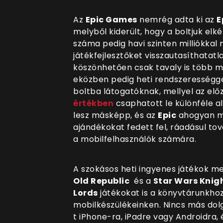
Az
Epic Games
nemrég adta ki az
E
melyből kiderült, hogy a boltjuk el
száma pedig havi szinten milliókkal
játékfejlesztőket visszautas
íthatatl
köszönhetően csak tavaly is több mi
eközben pedig heti rendszerességg
boltba látogatóknak, mellyel az elő
értékben
csaphatott le különféle a
lesz másképp, és az
Epic
ahogyan mi
ajándékokat fedett fel, ráadásul to
a mobilfelhasználók számára.
A szokásos heti ingyenes játékok m
Old Republic
és a
Star Wars Knight
Lords
játékokat is a könyvtárunkhoz
mobilkészülékeinken. Nincs más dolg
t iPhone-ra, iPadre vagy Androidra,