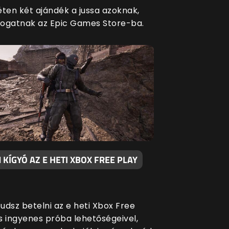
éten két ajándék a jussa azoknak,
átogatnak az Epic Games Store-ba.
KÍGYÓ AZ E HETI XBOX FREE PLAY
udsz betelni az e heti Xbox Free
s ingyenes próba lehetőségeivel,