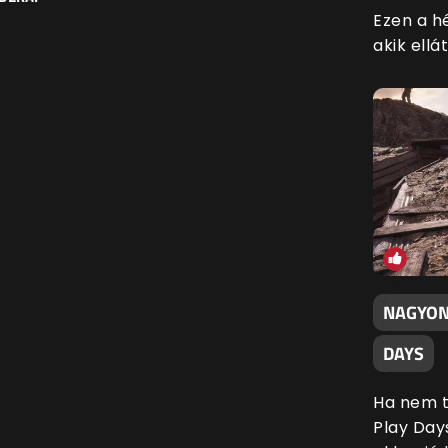
Ezen a h
akik ell
NAGYON 
DAYS
Ha nem t
Play Day