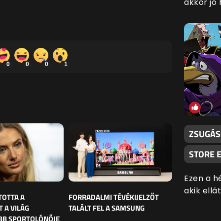
akkor jó 
0
0
0
1
ZSUGÁS
STORE E
Ezen a h
akik ell
TOTTA A
FORRADALMI TÉVÉKIJELZŐT
 A VILÁG
TALÁLT FEL A SAMSUNG
BB SPORTOLÓNŐJE