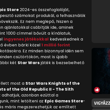
pic Store
2024-es összefoglalóját,
képesztő számokat produkál, a felhasználók
 növekszik. Ez nem meglepő, hiszen a
an ajánlatokkal csábítják ide, aminek
nt 1000 címmel bővült a kínálatuk,
el
ingyenes játékokkal
kedveskednek a
ző évben bárki közel
1 millió forint
lkotásokra. Ez minden bizonnyal idén sem
nden csütörtökön, most is újabb
vábbi két
Star Wars
játék is bezsebelhető
ellett most a
Star Wars Knights of the
s of the Old Republic II - The Sith
 adhatjuk, azonban ezúttal a
unk, mint letölteni az
Epic Games Store
-
VIGYÁZZ
 és máris megszerezhetjük az eml
ített