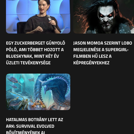
EGY ZUCKERBERGET GÚNYOLÓ
JASON MOMOA SZERINT LOBO
PÓLÓ, AMI TÖBBET HOZOTT A
MEGJELENÉSE A SUPERGIRL-
BLUESKYNAK, MINT KÉT ÉV
FILMBEN HŰ LESZ A
ÜZLETI TEVÉKENYSÉGE
KÉPREGÉNYEKHEZ
HATALMAS BOTRÁNY LETT AZ
ARK: SURVIVAL EVOLVED
BŐVÍTMÉNYÉNEK AI