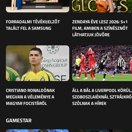
FORRADALMI TÉVÉKIJELZŐT
ZENDAYA ÉVE LESZ 2026: 5+1
TALÁLT FEL A SAMSUNG
FILM, AMIBEN A SZÍNÉSZNŐT
LÁTHATJUK JÖVŐRE
CRISTIANO RONALDÓNAK
ÁLL A BÁL A LIVERPOOL KÖRÜL,
MEGVAN A VÉLEMÉNYE A
SZOBOSZLAIÉKNÁL SZTRÁJKRÓ
MAGYAR FOCISTÁRÓL
SZÓLNAK A HÍREK
GAMESTAR