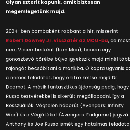
Olyan sztorit kapunk, amit biztosan
megemlegetünk majd.
2024-ben bombaként robbant a hír, miszerint
Robert Downey Jr. visszatér az MCU-ba
, de mos
nem Vasemberként (Iron Man), hanem egy
gonosztevő bőrébe bújva igyekszik majd minél töb
rajongót becsábítani a mozikba. Ő kapta ugyanis a
a nemes feladatot, hogy életre keltse majd Dr.
Doomot. A másik fantasztikus újdonság pedig, hogy
Russo testvérekkel is sikerült megállapodni, így a
Bosszúállók: Végtelen háborút (Avengers: Infinity
War) és a Végjátékot (Avengers: Endgame) jegyző
Anthony és Joe Russo ismét egy hatalmas feladato