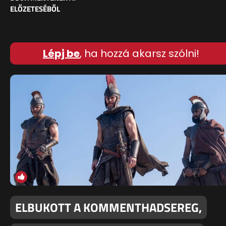
ELŐZETESÉBŐL
Lépj be
, ha hozzá akarsz szólni!
ELBUKOTT A KOMMENTHADSEREG,