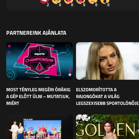
2
0
0
0
0
0
PARTNEREINK AJÁNLATA
MOST TÉNYLEG MEGÉRI ÓRÁKIG
ELSZOMORÍTOTTA A
A GÉP ELŐTT ÜLNI – MUTATJUK,
RAJONGÓKAT A VILÁG
MIÉRT
LEGSZEXISEBB SPORTOLÓNŐJE