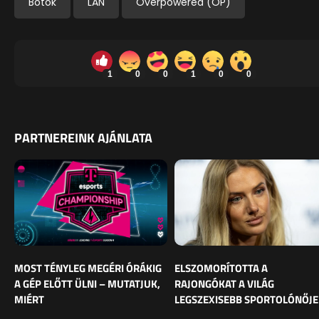
Botok
LAN
Overpowered (OP)
1
0
0
1
0
0
PARTNEREINK AJÁNLATA
MOST TÉNYLEG MEGÉRI ÓRÁKIG
ELSZOMORÍTOTTA A
A GÉP ELŐTT ÜLNI – MUTATJUK,
RAJONGÓKAT A VILÁG
MIÉRT
LEGSZEXISEBB SPORTOLÓNŐJE