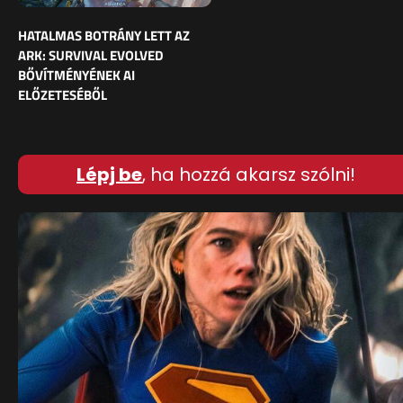
HATALMAS BOTRÁNY LETT AZ
ARK: SURVIVAL EVOLVED
BŐVÍTMÉNYÉNEK AI
ELŐZETESÉBŐL
Lépj be
, ha hozzá akarsz szólni!