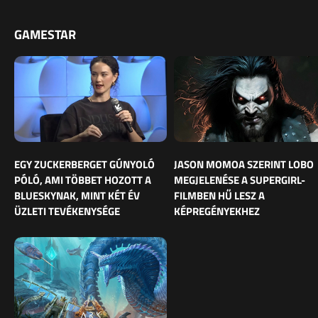
GAMESTAR
EGY ZUCKERBERGET GÚNYOLÓ
JASON MOMOA SZERINT LOBO
PÓLÓ, AMI TÖBBET HOZOTT A
MEGJELENÉSE A SUPERGIRL-
BLUESKYNAK, MINT KÉT ÉV
FILMBEN HŰ LESZ A
ÜZLETI TEVÉKENYSÉGE
KÉPREGÉNYEKHEZ