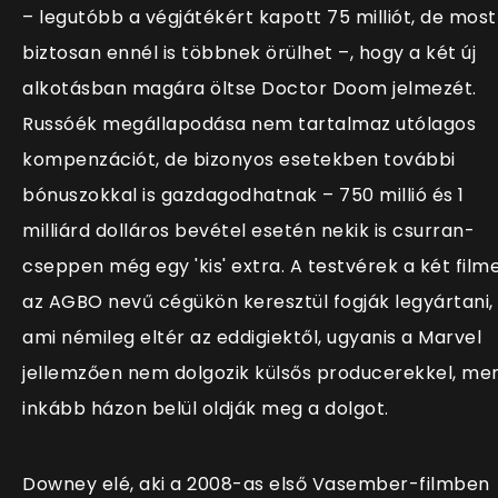
– legutóbb a végjátékért kapott 75 milliót, de most
biztosan ennél is többnek örülhet –, hogy a két új
alkotásban magára öltse Doctor Doom jelmezét.
Russóék megállapodása nem tartalmaz utólagos
kompenzációt, de bizonyos esetekben további
bónuszokkal is gazdagodhatnak – 750 millió és 1
milliárd dolláros bevétel esetén nekik is csurran-
cseppen még egy 'kis' extra. A testvérek a két film
az AGBO nevű cégükön keresztül fogják legyártani,
ami némileg eltér az eddigiektől, ugyanis a Marvel
jellemzően nem dolgozik külsős producerekkel, me
inkább házon belül oldják meg a dolgot.
Downey elé, aki a 2008-as első Vasember-filmben