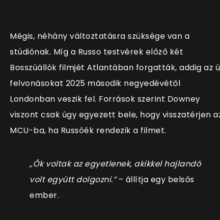
Mégis, néhány változtatásra szüksége van a
stúdiónak. Míg a Russo testvérek előző két
Bosszúállók filmjét Atlantában forgatták, addig az ú
felvonásokat 2025 második negyedévétől
Londonban veszik fel. Források szerint Downey
viszont csak úgy egyezett bele, hogy visszatérjen a
MCU-ba, ha Russóék rendezik a filmet.
„Ők voltak az egyetlenek, akikkel hajlandó
volt együtt dolgozni.”
– állítja egy belsős
ember.