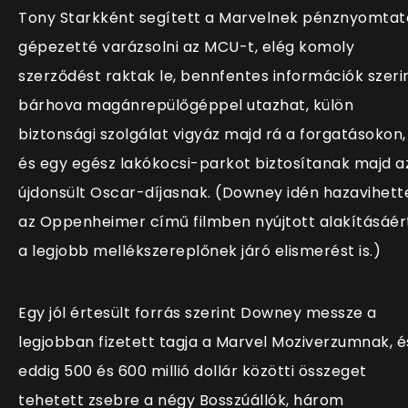
Tony Starkként segített a Marvelnek pénznyomtat
gépezetté varázsolni az MCU-t, elég komoly
szerződést raktak le, bennfentes információk szeri
bárhova magánrepülőgéppel utazhat, külön
biztonsági szolgálat vigyáz majd rá a forgatásokon,
és egy egész lakókocsi-parkot biztosítanak majd a
újdonsült Oscar-díjasnak. (Downey idén hazavihett
az Oppenheimer című filmben nyújtott alakításáér
a legjobb mellékszereplőnek járó elismerést is.)
Egy jól értesült forrás szerint Downey messze a
legjobban fizetett tagja a Marvel Moziverzumnak, é
eddig 500 és 600 millió dollár közötti összeget
tehetett zsebre a négy Bosszúállók, három