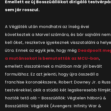
Emellett az új Bosszúállókat dirigáló testvérpá
sem jár rosszul.
A Végjáték után mondhatni az ínség évei
következtek a Marvel számára, és bár sajnálni nem
kell őket, reszketve igyekeznek visszatalálni a hely
útra. Ennek az egyik jele, hogy még
Deadpoolt me
a mutánsokat is bemutatták az MCU-ban
,
emellett visszatérnek a múltban már jól bevált
formulához. Ez azt jelenti, hogy újra összeáll a
franchise koronaékszere, Robert Downey Jr. a Rus
testvérekkel, akik a stúdió két legsikeresebb filmjét
hozták tető alá – Bosszúállók: Végtelen háború &
Bosszúállók: Végjáték (Avengers: Infinity War &