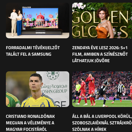
FORRADALMI TÉVÉKIJELZŐT
ZENDAYA ÉVE LESZ 2026: 5+1
TALÁLT FEL A SAMSUNG
FILM, AMIBEN A SZÍNÉSZNŐT
LÁTHATJUK JÖVŐRE
CRISTIANO RONALDÓNAK
ÁLL A BÁL A LIVERPOOL KÖRÜL,
MEGVAN A VÉLEMÉNYE A
SZOBOSZLAIÉKNÁL SZTRÁJKRÓ
MAGYAR FOCISTÁRÓL
SZÓLNAK A HÍREK