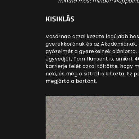
mintha most minden klappoln
KISIKLÁS
Vasárnap azzal kezdte legújabb be
gyerekkorának és az Akadémiának, 
győzelmét a gyerekeinek ajánlotta.
ügyvédjét, Tom Hansent is, amiért 4
karrierje felét azzal töltötte, hogy
neki, és még a sittről is kihozta. Ez
megjárta a börtönt.