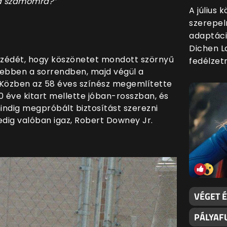
a számomra?”
A július 
szerepel
adaptáci
Dichen L
szédét, hogy köszönetet mondott szörnyű
fedélzetr
ebben a sorrendben, majd végül a
 Közben az 58 éves színész megemlítette
0 éve kitart mellette jóban-rosszban, és
 mindig megpróbált biztosítást szerezni
 pedig valóban igaz, Robert Downey Jr.
VÉGET É
PÁLYAFU