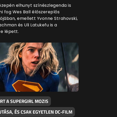
közepén elhunyt színészlegenda is
ni fog Wes Ball élőszereplős
ójában, emellett Yvonne Strahovski,
achman és Uli Latukefu is a
e lépett.
RT A SUPERGIRL MOZIS
TÁSA, ÉS CSAK EGYETLEN DC-FILM