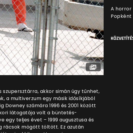
A horror
Popként 
KÖZVETÍTÉ
os szupersztárra, akkor simán úgy tűnhet,
nk, a multiverzum egy másik idősíkjából
dig Downey számára 1996 és 2001 között
ori látogatója volt a büntetés-
e egy teljes évet – 1999 augusztusa és
g rácsok mögött töltött. Ez azután