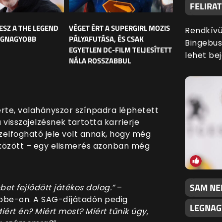
FELIRA
LESZ A THE LEGEND
VÉGET ÉRT A SUPERGIRL MOZIS
Rendkívül
LEGNAGYOBB
PÁLYAFUTÁSA, ÉS CSAK
Bingebust
EGYETLEN DC-FILM TELJESÍTETT
lehet bej
NÁLA ROSSZABBUL
rte, valahányszor színpadra léphetett
visszajelzésnek tartotta karrierje
zelfogható jele volt annak, hogy még
i között – egy elismerés azonban még
SAM NEI
bet fejlődött játékos dolog.”
–
obe-on. A SAG-díjátadón pedig
LEGNAG
iért én? Miért most? Miért tűnik úgy,