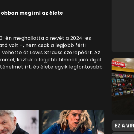
obban megírni az élete
10-én meghallotta a nevét a 2024-es
ó volt –, nem csak a legjobb férfi
vehette át Lewis Strauss szerepéért. Az
el, köztük a legjobb filmnek járó díjjal
rténelmet írt, és élete egyik legfontosabb
EZ A VI