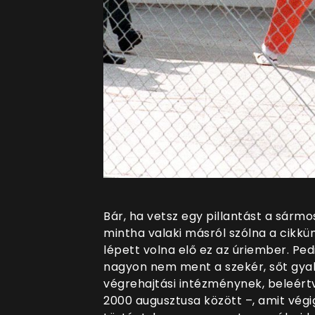
Bár, ha vetsz egy pillantást a sárm
mintha valaki másról szólna a cikkü
lépett volna elő ez az úriember. Pe
nagyon nem ment a szekér, sőt gyak
végrehajtási intézménynek, beleértv
2000 augusztusa között –, amit végi