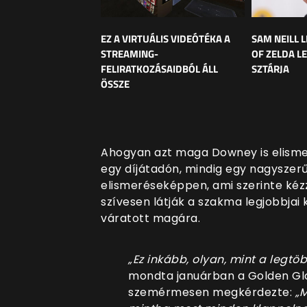
EZ A VIRTUÁLIS VIDEÓTÉKA A
SAM NEILL 
STREAMING-
OF ZELDA 
FELIRATKOZÁSAIDBÓL ÁLL
SZTÁRJA
ÖSSZE
Ahogyan azt maga Downey is elisme
egy díjátadón, mindig egy nagyszerű 
elismeréseképpen, ami szerinte kéz
szívesen látják a szakma legjobbja
váratott magára.
„Ez inkább, olyan, mint a legtöb
mondta januárban a Golden Gl
szemérmesen megkérdezte:
„M