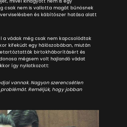
ét, mivel kihagyott nem is egy
ég csak nem is vallotta magát bűnösnek
yverviselésben és kábítószer hatása alatt
ivel a vádak még csak nem kapcsolódtak
mikor kifeküdt egy hálószobában, miután
letartóztatták birtokháborításért és
ajdonosa mégsem volt hajlandó vádat
kor így nyilatkozott:
ndjai vannak. Nagyon szerencsétlen
 a problémát. Reméljük, hogy jobban