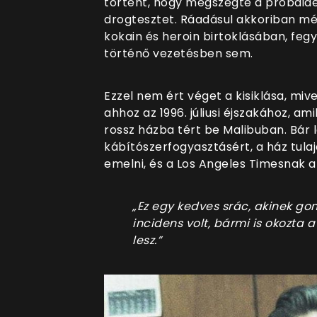
történt, hogy megszegte a próbaidej
drogtesztet. Ráadásul akkoriban m
kokain és heroin birtoklásában, feg
történő vezetésben sem.
Ezzel nem ért véget a kisiklása, m
ahhoz az 1996. júliusi éjszakához, a
rossz házba tért be Malibuban. Bár 
kábítószerfogyasztásért, a ház tul
emelni, és a Los Angeles Timesnak ak
„Ez egy kedves srác, akinek go
incidens volt, bármi is okozta
lesz.”