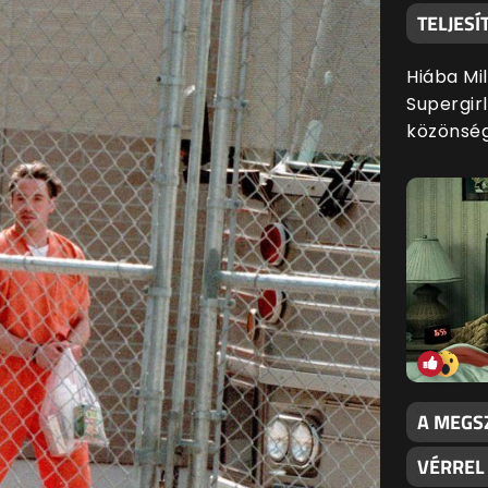
TELJES
Hiába Mil
Supergir
közönsé
A MEGS
VÉRREL 