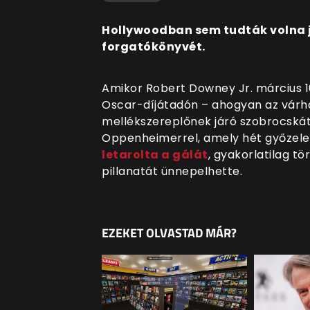
Hollywoodban sem tudták volna j
forgatókönyvét.
Amikor Robert Downey Jr. március 
Oscar-díjátadón – ahogyan az várhat
mellékszereplőnek járó szobrocskát 
Oppenheimerrel, amely hét győzelemm
letarolta a gálát
, gyakorlatilag tö
pillanatát ünnepelhette.
EZEKET OLVASTAD MÁR?