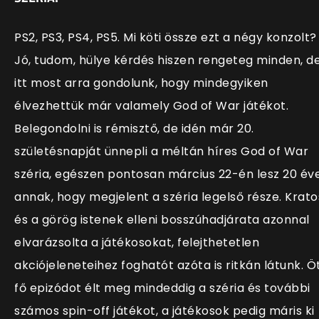
PS2, PS3, PS4, PS5. Mi köti össze ezt a négy konzolt?
Jó, tudom, hülye kérdés hiszen rengeteg minden, d
itt most arra gondolunk, hogy mindegyiken
élvezhettük már valamely God of War játékot.
Belegondolni is rémisztő, de idén már 20.
születésnapját ünnepli a méltán híres God of War
széria, egészen pontosan március 22-én lesz 20 év
annak, hogy megjelent a széria legelső része. Krato
és a görög istenek elleni bosszúhadjárata azonnal
elvarázsolta a játékosokat, felejthetetlen
akciójeleneteihez foghatót azóta is ritkán látunk. Ö
fő epizódot élt meg mindeddig a széria és további
számos spin-off játékot, a játékosok pedig máris ki