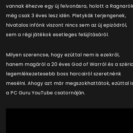
vannak éhezve egy új felvonásra, holott a Ragnarö
még csak 3 éves lesz idén. Pletykák terjengenek,
hivatalos infónk viszont nincs sem az új epizódról,
sem a régi játékok esetleges felújításáról.
Milyen szerencse, hogy ezúttal nem is ezekről,
hanem magáról a 20 éves God of Warról és a széri
legemlékezetesebb boss harcairól szeretnénk
mesélni. Ahogy azt már megszokhattátok, ezúttal i
a PC Guru YouTube csatornáján.