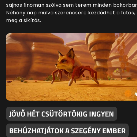
sajnos finoman szólva sem terem minden bokorban
Néhány nap múlva szerencsére kezdődhet a futás,
meg a sikítás.
JÖVŐ HÉT CSÜTÖRTÖKIG INGYEN
BEHÚZHATJÁTOK A SZEGÉNY EMBER