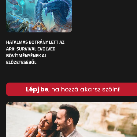
HATALMAS BOTRÁNY LETT AZ
ARK: SURVIVAL EVOLVED
BŐVÍTMÉNYÉNEK AI
ELŐZETESÉBŐL
Lépj be
, ha hozzá akarsz szólni!