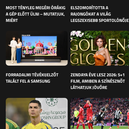
MOST TÉNYLEG MEGÉRI ÓRÁKIG
ELSZOMORÍTOTTA A
A GÉP ELŐTT ÜLNI – MUTATJUK,
RAJONGÓKAT A VILÁG
MIÉRT
LEGSZEXISEBB SPORTOLÓNŐJE
FORRADALMI TÉVÉKIJELZŐT
ZENDAYA ÉVE LESZ 2026: 5+1
TALÁLT FEL A SAMSUNG
FILM, AMIBEN A SZÍNÉSZNŐT
LÁTHATJUK JÖVŐRE