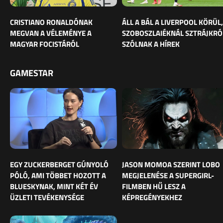
CRISTIANO RONALDÓNAK
ÁLL A BÁL A LIVERPOOL KÖRÜL,
MEGVAN A VÉLEMÉNYE A
SZOBOSZLAIÉKNÁL SZTRÁJKRÓ
MAGYAR FOCISTÁRÓL
SZÓLNAK A HÍREK
GAMESTAR
EGY ZUCKERBERGET GÚNYOLÓ
JASON MOMOA SZERINT LOBO
PÓLÓ, AMI TÖBBET HOZOTT A
MEGJELENÉSE A SUPERGIRL-
BLUESKYNAK, MINT KÉT ÉV
FILMBEN HŰ LESZ A
ÜZLETI TEVÉKENYSÉGE
KÉPREGÉNYEKHEZ