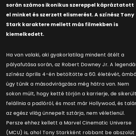
során számos ikonikus szereppel kápráztatott
el minket és szerzett elismerést. A színész Tony
Stark karaktere mellett más filmekben is
kiemelkedett.
Ha van valaki, aki gyakorlatilag mindent átélt a
pályafutása során, az Robert Downey Jr. A legendá
színész április 4-én betöltötte a 60. életévét, ámb
úgy tűnik a másodvirágzása még hátra van. Nem
sokon múlt, hogy ketté törjön a karrierje, de sikerül
felállnia a padlóról, és most már Hollywood, és talá
az egész világ ünnepelt sztárja, nem véletlenül.
Persze ehhez kellett a Marvel Cinematic Universe
(MCU) is, ahol Tony Starkként robbant be abszolút