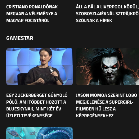
CRISTIANO RONALDÓNAK
ÁLL A BÁL A LIVERPOOL KÖRÜL,
MEGVAN A VÉLEMÉNYE A
SZOBOSZLAIÉKNÁL SZTRÁJKRÓ
MAGYAR FOCISTÁRÓL
SZÓLNAK A HÍREK
GAMESTAR
EGY ZUCKERBERGET GÚNYOLÓ
JASON MOMOA SZERINT LOBO
PÓLÓ, AMI TÖBBET HOZOTT A
MEGJELENÉSE A SUPERGIRL-
BLUESKYNAK, MINT KÉT ÉV
FILMBEN HŰ LESZ A
ÜZLETI TEVÉKENYSÉGE
KÉPREGÉNYEKHEZ