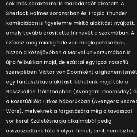
sok más karakterrel is maradandót alkotott. A
Sherlock Holmes sorozatban és Tropic Thunder
komédiában is figyelemre méltó alakítást nyújtott,
amely tovább erősítette hírnevét a szakmában. A
színész még mindig tele van meglepetésekkel,
hiszen a közeljövőben a Marvel univerzumában is
újra felbukkan majd, de ezúttal egy igazi rosszfiú
szerepében. Victor von Doomként alighanem ismé
egy fantasztikus alakítást láthatunk majd tőle a
Bosszúállók: Ítéletnapban (Avengers: Doomsday) é
a Bosszúállók: Titkos háborúkban (Avengers: Secre
Wars), melyeknek a forgatására még a tavasszal
sor kerül. Születésnapja alkalmából pedig
összeszedtünk tőle 5 olyan filmet, amit nem biztos,