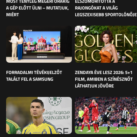
MOST TÉNYLEG MEGÉRI ÓRÁKIG
ELSZOMORÍTOTTA A
A GÉP ELŐTT ÜLNI – MUTATJUK,
RAJONGÓKAT A VILÁG
MIÉRT
LEGSZEXISEBB SPORTOLÓNŐJE
FORRADALMI TÉVÉKIJELZŐT
ZENDAYA ÉVE LESZ 2026: 5+1
TALÁLT FEL A SAMSUNG
FILM, AMIBEN A SZÍNÉSZNŐT
LÁTHATJUK JÖVŐRE