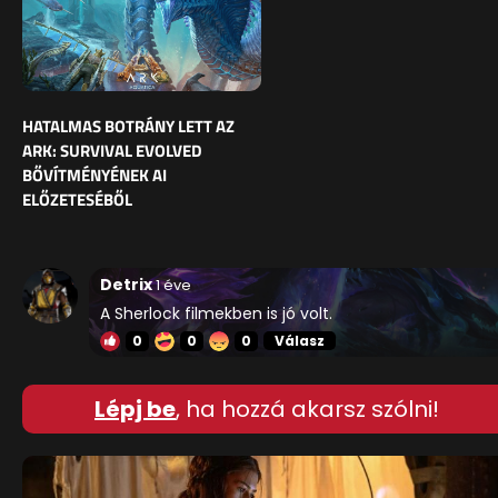
HATALMAS BOTRÁNY LETT AZ
ARK: SURVIVAL EVOLVED
BŐVÍTMÉNYÉNEK AI
ELŐZETESÉBŐL
Detrix
1 éve
A Sherlock filmekben is jó volt.
0
0
0
Válasz
Lépj be
, ha hozzá akarsz szólni!