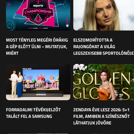
MOST TÉNYLEG MEGÉRI ÓRÁKIG
ELSZOMORÍTOTTA A
A GÉP ELŐTT ÜLNI – MUTATJUK,
RAJONGÓKAT A VILÁG
MIÉRT
LEGSZEXISEBB SPORTOLÓNŐJE
FORRADALMI TÉVÉKIJELZŐT
ZENDAYA ÉVE LESZ 2026: 5+1
TALÁLT FEL A SAMSUNG
FILM, AMIBEN A SZÍNÉSZNŐT
LÁTHATJUK JÖVŐRE