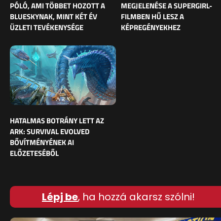
PÓLÓ, AMI TÖBBET HOZOTT A
MEGJELENÉSE A SUPERGIRL-
BLUESKYNAK, MINT KÉT ÉV
FILMBEN HŰ LESZ A
ÜZLETI TEVÉKENYSÉGE
KÉPREGÉNYEKHEZ
HATALMAS BOTRÁNY LETT AZ
ARK: SURVIVAL EVOLVED
BŐVÍTMÉNYÉNEK AI
ELŐZETESÉBŐL
Lépj be
, ha hozzá akarsz szólni!