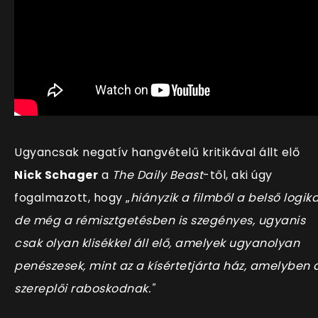
Ugyancsak negatív hangvételű kritikával állt elő
Nick Schager
a
The Daily Beast
-től, aki úgy
fogalmazott, hogy
„
h
iányzik a filmből a belső logika
de még a rémisztgetésben is szegényes, ugyanis
csak olyan klisékkel áll elő, amelyek ugyanolyan
penészesek, mint az a kísértetjárta ház, amelyben 
szereplői raboskodnak."