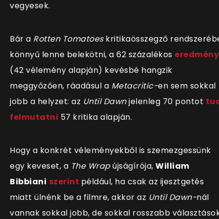
vegyesek.
Bár a
Rotten Tomatoes
kritikaösszegző rendszeréb
könnyű lenne belekötni, a 62 százalékos
eredmény
(42 vélemény alapján) kevésbé hangzik
meggyőzően, ráadásul a
Metacritic-
en sem sokkal
jobb a helyzet: az
Until Dawn
jelenleg 70 pontot
tu
felmutatni
57 kritika alapján.
Hogy a konkrét véleményekből is szemezgessünk
egy keveset, a
The Wrap
újságírója,
William
Bibbiani
szerint
például, ha csak az ijesztgetés
miatt ülnénk be a filmre, akkor az
Until Dawn-
nál
vannak sokkal jobb, de sokkal rosszabb választáso