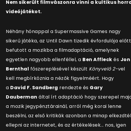
Nem sikerült filmvászonra vinni a kultikus horr
videójátékot.
Néhány hónappal a Supermassive Games nagy
sikerű játéka, az Until Dawn tizedik évfordulója előtt
befutott a mozikba a filmadaptáció, amelynek
egyetlen nagyobb ellenféllel, a
Ben Affleck
és
Jon
Bernthal
főszereplésével készült
Könyvelő 2-v
el
kell megbírkóznia a nézők figyelméért. Hogy
a
David F. Sandberg
rendezte és
Gary
Dauberman
által írt adaptáció hogy szerepel maj
a mozik jegypénztárainál, arról még korai lenne
beszélni, az első kritikák azonban a minap elkezdté
ellepni az internetet, és az értékelések... nos, igen