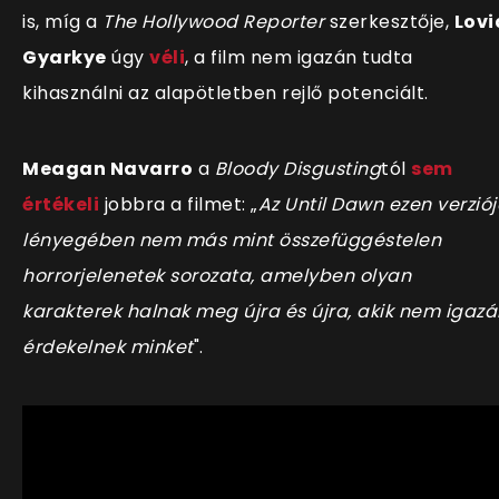
is, míg a
The Hollywood Reporter
szerkesztője,
Lovi
Gyarkye
úgy
véli
, a film nem igazán tudta
kihasználni az alapötletben rejlő potenciált.
Meagan Navarro
a
Bloody Disgusting
tól
sem
értékeli
jobbra a filmet:
„
Az Until Dawn ezen verzió
lényegében nem más mint összefüggéstelen
horrorjelenetek sorozata, amelyben olyan
karakterek halnak meg újra és újra, akik nem igazá
érdekelnek minket
".