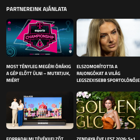
PARTNEREINK AJÁNLATA
MOST TÉNYLEG MEGÉRI ÓRÁKIG
ELSZOMORÍTOTTA A
A GÉP ELŐTT ÜLNI – MUTATJUK,
RAJONGÓKAT A VILÁG
MIÉRT
LEGSZEXISEBB SPORTOLÓNŐJE
FORRADALMI TÉVÉKIJELZŐT
ZENDAYA ÉVE LESZ 2026: 5+1