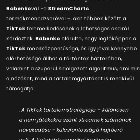
Babenko
val –a
StreamCharts
termékmenedzserével –, akit többek között a
TikTok
felemelkedésének a lehetséges okairól
kérdeztek.
Babenko
elárulta, hogy legfőképpen a
TikTok
mobilközpontúsága, és így jóval könnyebb
elérhetősége állhat a történtek hátterében,
valamint a szuperül kidolgozott algoritmus, ami mi
a nézőket, mind a tartalomgyártókat is rendkívül
támogatja.
„A TikTok tartalomstratégiája – különösen
a nem játékokra szánt streamek számának
növekedése - kulcsfontosságú hajtóerő
volt. A fiatalabb amerikai közönség