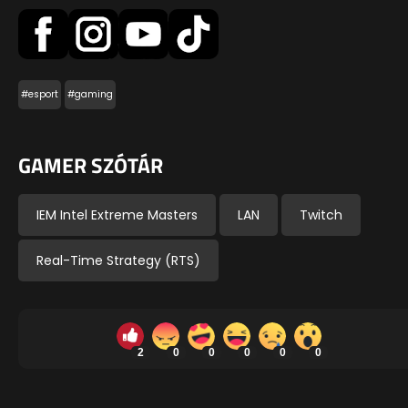
#esport
#gaming
GAMER SZÓTÁR
IEM Intel Extreme Masters
LAN
Twitch
Real-Time Strategy (RTS)
2
0
0
0
0
0