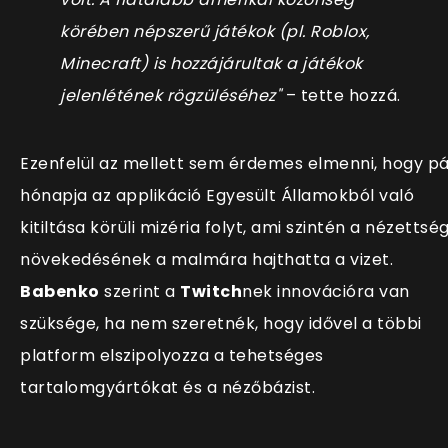
körében népszerű játékok (pl. Roblox,
Minecraft) is hozzájárultak
a játékok
jelenlétének rögzüléséhez"
– tette hozzá.
Ezenfelül az mellett sem érdemes elmenni, hogy p
hónapja az applikáció Egyesült Államokból való
kitiltása körüli mizéria folyt, ami szintén a nézettsé
növekedésének a malmára hajthatta a vizet.
Babenko
szerint a
Twitch
nek innovációra van
szüksége, ha nem szeretnék, hogy idővel a többi
platform elszipolyozza a tehetséges
tartalomgyártókat és a nézőbázist.