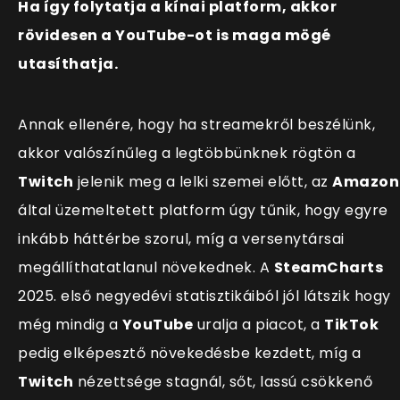
Ha így folytatja a kínai platform, akkor
rövidesen a YouTube-ot is maga mögé
utasíthatja.
Annak ellenére, hogy ha streamekről beszélünk,
akkor valósz
ínűleg a legtöbbünknek rögtön a
Twitch
jelenik meg a lelki szemei előtt, az
Amazon
által üzemeltetett platform úgy tűnik, hogy egyre
inkább háttérbe szorul, míg a versenytársai
megállíthatatlanul növekednek. A
SteamCharts
2025. első negyedévi statisztikáiból jól látszik hogy
még mindig a
YouTube
uralja a piacot, a
TikTok
pedig elképesztő növekedésbe kezdett, míg a
Twitch
nézettsége stagnál, sőt, lassú csökkenő