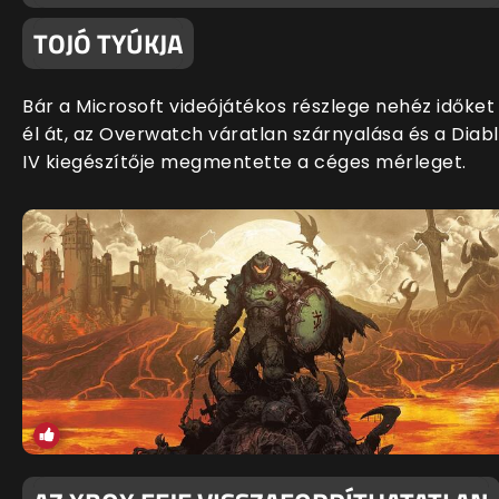
TOJÓ TYÚKJA
Bár a Microsoft videójátékos részlege nehéz időket
él át, az Overwatch váratlan szárnyalása és a Diab
IV kiegészítője megmentette a céges mérleget.