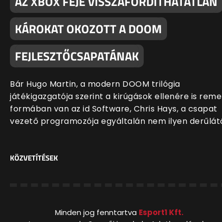
AZ XBOX FEJE VISSZAFORDÍTHATATLAN
KÁROKAT OKOZOTT A DOOM
FEJLESZTŐCSAPATÁNAK
Bár Hugo Martin, a modern DOOM trilógia
játékigazgatója szerint a kirúgások ellenére is rem
formában van az id Software, Chris Hays, a csapat
vezető programozója egyáltalán nem ilyen derűlát
KÖZVETÍTÉSEK
Minden jog fenntartva
Esport1 Kft.