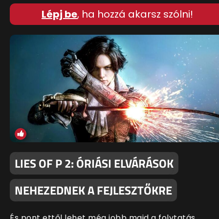
Lépj be
, ha hozzá akarsz szólni!
LIES OF P 2: ÓRIÁSI ELVÁRÁSOK
NEHEZEDNEK A FEJLESZTŐKRE
És pont ettől lehet még jobb majd a folytatás.