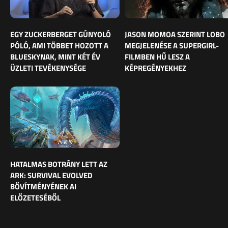
EGY ZUCKERBERGET GÚNYOLÓ
JASON MOMOA SZERINT LOBO
PÓLÓ, AMI TÖBBET HOZOTT A
MEGJELENÉSE A SUPERGIRL-
BLUESKYNAK, MINT KÉT ÉV
FILMBEN HŰ LESZ A
ÜZLETI TEVÉKENYSÉGE
KÉPREGÉNYEKHEZ
HATALMAS BOTRÁNY LETT AZ
ARK: SURVIVAL EVOLVED
BŐVÍTMÉNYÉNEK AI
ELŐZETESÉBŐL