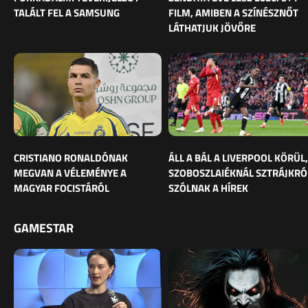
TALÁLT FEL A SAMSUNG
FILM, AMIBEN A SZÍNÉSZNŐT
LÁTHATJUK JÖVŐRE
CRISTIANO RONALDÓNAK
ÁLL A BÁL A LIVERPOOL KÖRÜL,
MEGVAN A VÉLEMÉNYE A
SZOBOSZLAIÉKNÁL SZTRÁJKRÓ
MAGYAR FOCISTÁRÓL
SZÓLNAK A HÍREK
GAMESTAR