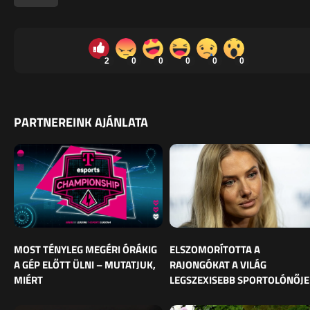
2
0
0
0
0
0
PARTNEREINK AJÁNLATA
MOST TÉNYLEG MEGÉRI ÓRÁKIG
ELSZOMORÍTOTTA A
A GÉP ELŐTT ÜLNI – MUTATJUK,
RAJONGÓKAT A VILÁG
MIÉRT
LEGSZEXISEBB SPORTOLÓNŐJE