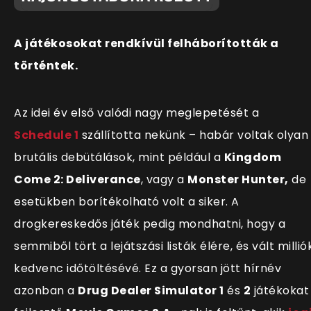
A játékosokat rendkívül felháborították a
történtek.
Az idei év első valódi nagy meglepetését a
Schedule 1
száll
ította nekünk – habár voltak olyan
brutális debütálások, mint például a
Kingdom
Come 2: Deliverance
, vagy a
Monster Hunter,
de
esetükben borítékolható volt a siker. A
drogkereskedős játék pedig mondhatni, hogy a
semmiből tört a lejátszási listák élére, és vált millió
kedvenc időtöltésévé. Ez a gyorsan jött hírnév
azonban a
Drug Dealer Simulator 1
és
2
játékokat