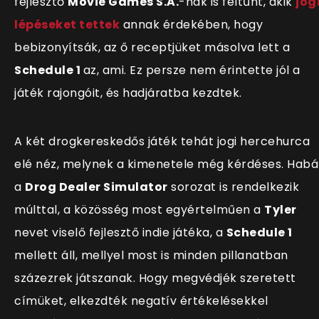
fejlesztő
Movie Games S.A.
-nak is feltűnt, akik
jog
lépéseket tettek
annak érdekében, hogy
bebizonyítsák, az ő receptjüket másolva lett a
Schedule 1
az, ami. Ez persze nem érintette jól a
játék rajongóit, és hadjáratba kezdtek.
A két drogkereskedős játék tehát jogi hercehurca
elé néz, melynek a kimenetele még kérdéses. Habá
a
Drog Dealer Simulator
sorozat is rendelkezik
múlttal, a közösség most egyértelműen a
Tyler
nevet viselő fejlesztő indie játéka, a
Schedule 1
mellett áll, mellyel most is minden pillanatban
százezrek játszanak. Hogy megvédjék szeretett
c
ímüket, elkezdték negatív értékelésekkel