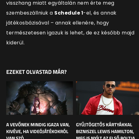
visszhang miatt egyáltalán nem érte meg
szembeszállniuk a
Schedule 1
-el, és annak
játékosbázisával – annak ellenére, hogy
természetesen igazuk is lehet, de ez később majd
kiderül.
EZEKET OLVASTAD MÁR?
A VEVŐNEK MINDIG IGAZA VAN,
GYŰJTÖGETŐS KÁRTYÁKKAL
KIVÉVE, HA VIDEÓJÁTÉKOKRÓL
BIZNISZEL LEWIS HAMILTON,
VAN SZÓ
MEG IS NYÍLT AZ ELSŐ BOLTJA