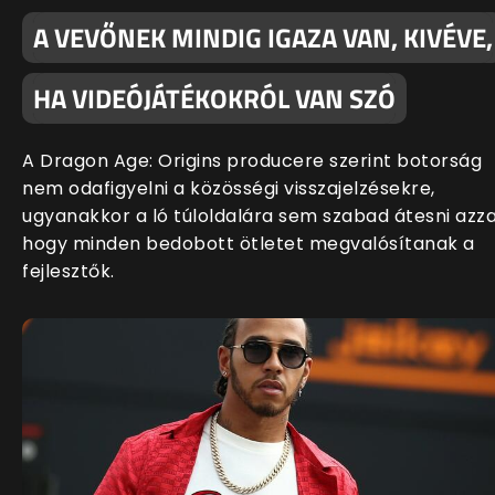
A VEVŐNEK MINDIG IGAZA VAN, KIVÉVE,
HA VIDEÓJÁTÉKOKRÓL VAN SZÓ
A Dragon Age: Origins producere szerint botorság
nem odafigyelni a közösségi visszajelzésekre,
ugyanakkor a ló túloldalára sem szabad átesni azza
hogy minden bedobott ötletet megvalósítanak a
fejlesztők.