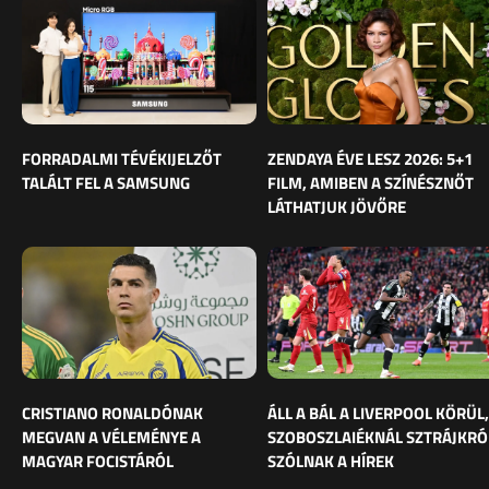
FORRADALMI TÉVÉKIJELZŐT
ZENDAYA ÉVE LESZ 2026: 5+1
TALÁLT FEL A SAMSUNG
FILM, AMIBEN A SZÍNÉSZNŐT
LÁTHATJUK JÖVŐRE
CRISTIANO RONALDÓNAK
ÁLL A BÁL A LIVERPOOL KÖRÜL,
MEGVAN A VÉLEMÉNYE A
SZOBOSZLAIÉKNÁL SZTRÁJKRÓ
MAGYAR FOCISTÁRÓL
SZÓLNAK A HÍREK