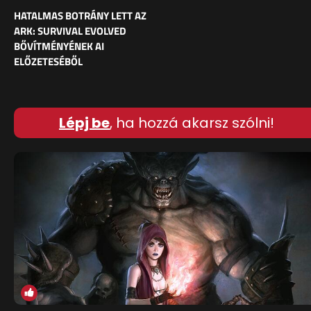
HATALMAS BOTRÁNY LETT AZ
ARK: SURVIVAL EVOLVED
BŐVÍTMÉNYÉNEK AI
ELŐZETESÉBŐL
Lépj be
, ha hozzá akarsz szólni!