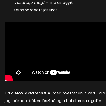
vásárolja meg."
– írja az egyik
felháborodott játékos.
Ha a
Movie Games S.A.
még nyertesen is kerül ki a
jogi párharcból, valósz
ínűleg a hatalmas negatív