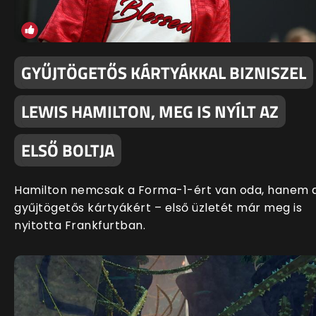
GYŰJTÖGETŐS KÁRTYÁKKAL BIZNISZEL
LEWIS HAMILTON, MEG IS NYÍLT AZ
ELSŐ BOLTJA
Hamilton nemcsak a Forma-1-ért van oda, hanem 
gyűjtögetős kártyákért – első üzletét már meg is
nyitotta Frankfurtban.