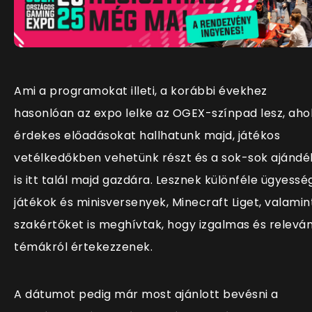
Ami a programokat illeti, a korábbi évekhez
hasonlóan az expo lelke az OGEX-színpad lesz, aho
érdekes előadásokat hallhatunk majd, játékos
vetélkedőkben vehetünk részt és a sok-sok ajándé
is itt talál majd gazdára. Lesznek különféle ügyesség
játékok és minisversenyek, Minecraft Liget, valamin
szakértőket is meghívtak, hogy izgalmas és relevá
témákról értekezzenek.
A dátumot pedig már most ajánlott bevésni a