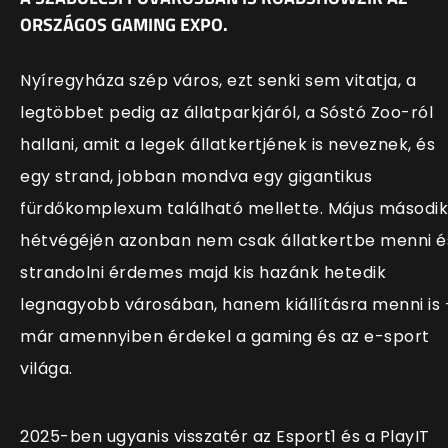
ORSZÁGOS GAMING EXPO.
Nyíregyháza szép város, ezt senki sem vitatja, a
legtöbbet pedig az állatparkjáról, a Sóstó Zoo-ról
hallani, amit a legek állatkertjének is neveznek, és
egy strand, jobban mondva egy gigantikus
fürdőkomplexum található mellette.
Május második
hétvégéjén azonban nem csak állatkertbe menni é
strandolni érdemes majd kis hazánk hetedik
legnagyobb városában, hanem kiállításra menni is 
már amennyiben érdekel a gaming és az e-sport
világa.
2025-ben ugyanis visszatér az Esport1 és
a PlayIT