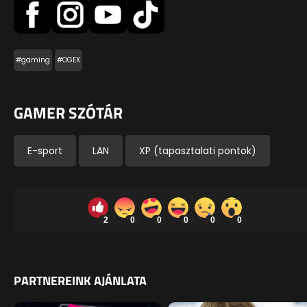
#gaming
#OGEX
GAMER SZÓTÁR
E-sport
LAN
XP (tapasztalati pontok)
2
0
0
0
0
0
PARTNEREINK AJÁNLATA