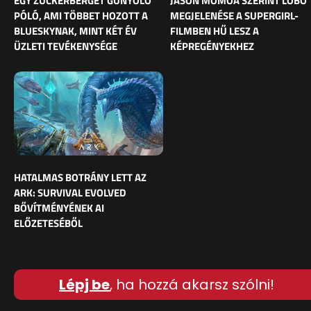
EGY ZUCKERBERGET GÚNYOLÓ
JASON MOMOA SZERINT LOBO
PÓLÓ, AMI TÖBBET HOZOTT A
MEGJELENÉSE A SUPERGIRL-
BLUESKYNAK, MINT KÉT ÉV
FILMBEN HŰ LESZ A
ÜZLETI TEVÉKENYSÉGE
KÉPREGÉNYEKHEZ
HATALMAS BOTRÁNY LETT AZ
ARK: SURVIVAL EVOLVED
BŐVÍTMÉNYÉNEK AI
ELŐZETESÉBŐL
Lépj be
, ha hozzá akarsz szólni!