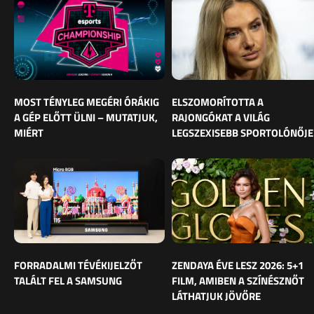
MOST TÉNYLEG MEGÉRI ÓRÁKIG
ELSZOMORÍTOTTA A
A GÉP ELŐTT ÜLNI – MUTATJUK,
RAJONGÓKAT A VILÁG
MIÉRT
LEGSZEXISEBB SPORTOLÓNŐJE
FORRADALMI TÉVÉKIJELZŐT
ZENDAYA ÉVE LESZ 2026: 5+1
TALÁLT FEL A SAMSUNG
FILM, AMIBEN A SZÍNÉSZNŐT
LÁTHATJUK JÖVŐRE