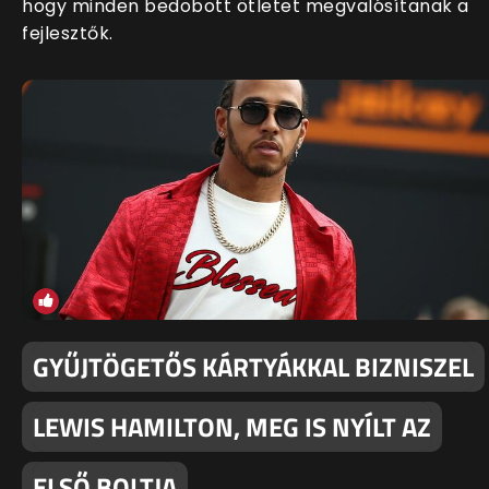
hogy minden bedobott ötletet megvalósítanak a
fejlesztők.
GYŰJTÖGETŐS KÁRTYÁKKAL BIZNISZEL
LEWIS HAMILTON, MEG IS NYÍLT AZ
ELSŐ BOLTJA