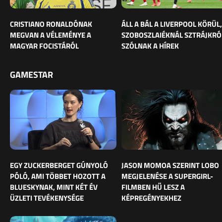
CRISTIANO RONALDÓNAK
ÁLL A BÁL A LIVERPOOL KÖRÜL,
MEGVAN A VÉLEMÉNYE A
SZOBOSZLAIÉKNÁL SZTRÁJKRÓ
MAGYAR FOCISTÁRÓL
SZÓLNAK A HÍREK
GAMESTAR
EGY ZUCKERBERGET GÚNYOLÓ
JASON MOMOA SZERINT LOBO
PÓLÓ, AMI TÖBBET HOZOTT A
MEGJELENÉSE A SUPERGIRL-
BLUESKYNAK, MINT KÉT ÉV
FILMBEN HŰ LESZ A
ÜZLETI TEVÉKENYSÉGE
KÉPREGÉNYEKHEZ