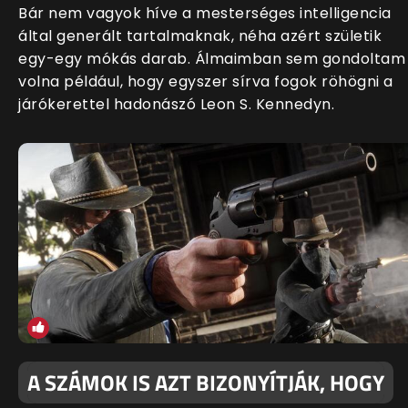
Bár nem vagyok híve a mesterséges intelligencia
által generált tartalmaknak, néha azért születik
egy-egy mókás darab. Álmaimban sem gondoltam
volna például, hogy egyszer sírva fogok röhögni a
járókerettel hadonászó Leon S. Kennedyn.
A SZÁMOK IS AZT BIZONYÍTJÁK, HOGY