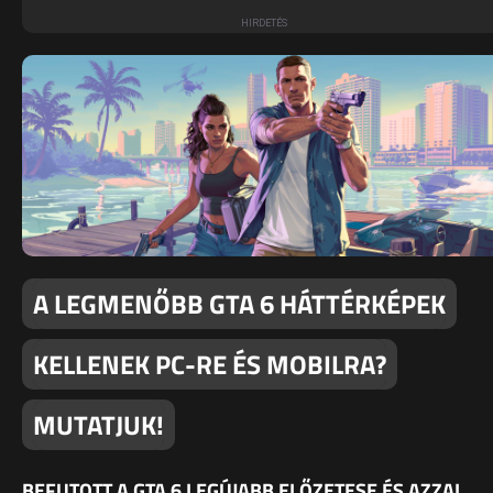
A LEGMENŐBB GTA 6 HÁTTÉRKÉPEK
KELLENEK PC-RE ÉS MOBILRA?
MUTATJUK!
BEFUTOTT A GTA 6 LEGÚJABB ELŐZETESE ÉS AZZAL