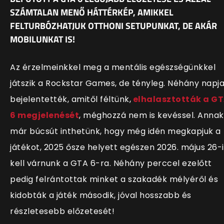
SZÁMTALAN MENŐ HÁTTÉRKÉP, AMIKKEL
FELTURBÓZHATJUK OTTHONI SETUPUNKAT, DE AKÁR
MOBILUNKAT IS!
Az érzelmeinkkel meg a mentális egészségünkkel
játszik a Rockstar Games, de tényleg. Néhány napj
bejelentették, amitől féltünk,
elhalasztották a G
6 megjelenését
, méghozzá nem is kevéssel. Annak
már búcsút inthetünk, hogy még idén megkapjuk a
játékot, 2025 ősze helyett egészen 2026. május 26-
kell várnunk a GTA 6-ra. Néhány perccel ezelőtt
pedig felrántottak minket a szakadék mélyéről és
kidobták a játék második, jóval hosszabb és
részletesebb előzetesét!