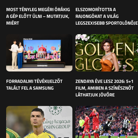
MOST TÉNYLEG MEGÉRI ÓRÁKIG
ELSZOMORÍTOTTA A
A GÉP ELŐTT ÜLNI – MUTATJUK,
RAJONGÓKAT A VILÁG
MIÉRT
LEGSZEXISEBB SPORTOLÓNŐJE
FORRADALMI TÉVÉKIJELZŐT
ZENDAYA ÉVE LESZ 2026: 5+1
TALÁLT FEL A SAMSUNG
FILM, AMIBEN A SZÍNÉSZNŐT
LÁTHATJUK JÖVŐRE