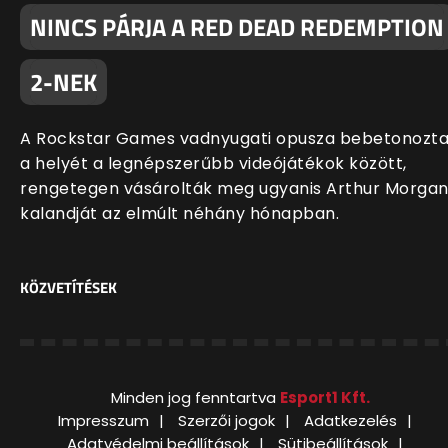
NINCS PÁRJA A RED DEAD REDEMPTION
2-NEK
A Rockstar Games vadnyugati opusza bebetonozt
a helyét a legnépszerűbb videójátékok között,
rengetegen vásárolták meg ugyanis Arthur Morga
kalandját az elmúlt néhány hónapban.
KÖZVETÍTÉSEK
Minden jog fenntartva
Esport1 Kft.
Impresszum
Szerzői jogok
Adatkezelés
Adatvédelmi beállítások
Sütibeállítások