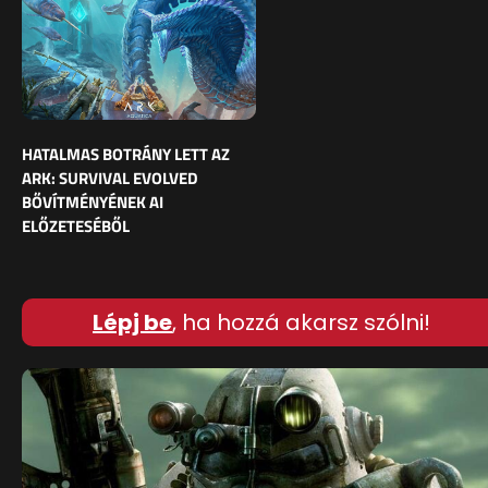
HATALMAS BOTRÁNY LETT AZ
ARK: SURVIVAL EVOLVED
BŐVÍTMÉNYÉNEK AI
ELŐZETESÉBŐL
Lépj be
, ha hozzá akarsz szólni!