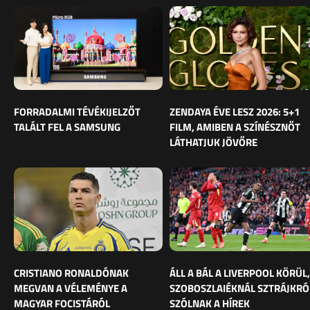
FORRADALMI TÉVÉKIJELZŐT
ZENDAYA ÉVE LESZ 2026: 5+1
TALÁLT FEL A SAMSUNG
FILM, AMIBEN A SZÍNÉSZNŐT
LÁTHATJUK JÖVŐRE
CRISTIANO RONALDÓNAK
ÁLL A BÁL A LIVERPOOL KÖRÜL,
MEGVAN A VÉLEMÉNYE A
SZOBOSZLAIÉKNÁL SZTRÁJKRÓ
MAGYAR FOCISTÁRÓL
SZÓLNAK A HÍREK