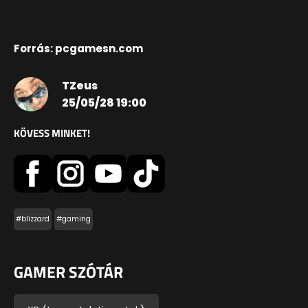
Forrás: pcgamesn.com
TZeus
25/05/28 19:00
KÖVESS MINKET!
#blizzard
#gaming
GAMER SZÓTÁR