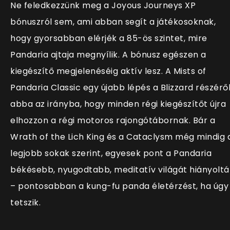
Ne feledkezzünk meg a Joyous Journeys XP
bónuszról sem, ami abban segít a játékosoknak,
hogy gyorsabban elérjék a 85-ös szintet, mire
Pandaria ajtaja megnyílik. A bónusz egészen a
kiegészítő megjelenéséig aktív lesz. A Mists of
Pandaria Classic egy újabb lépés a Blizzard részérő
abba az irányba, hogy minden régi kiegészítőt újra
elhozzon a régi motoros rajongótábornak. Bár a
Wrath of the Lich King és a Cataclysm még mindig 
legjobb sokak szerint, egyesek pont a Pandaria
békésebb, nyugodtabb, meditatív világát hiányoltá
– pontosabban a kung-fu panda életérzést, ha úgy
tetszik.