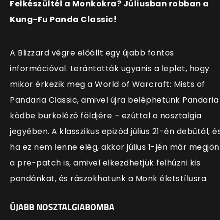
Felkészültél a Monkokra? Júliusban robban a
Kung-Fu Panda Classic!
A Blizzard végre előállt egy újabb fontos
információval. Lerántották ugyanis a leplet, hogy
mikor érkezik meg a World of Warcraft: Mists of
Pandaria Classic, amivel újra beléphetünk Pandaria
ködbe burkolózó földjére – ezúttal a nosztalgia
jegyében. A klasszikus epizód július 21-én debütál, é
ha ez nem lenne elég, akkor július 1-jén már megjön
a pre-patch is, amivel elkezdhetjük felhúzni kis
pandánkat, és rászokhatunk a Monk életstílusra.
ÚJABB NOSZTALGIABOMBA