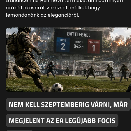
Ganance The Heir nevű terméke, ami bármilyen
órából okosórát varázsol anélkül, hogy
lemondanánk az eleganciáról.
NEM KELL SZEPTEMBERIG VÁRNI, MÁR
MEGJELENT AZ EA LEGÚJABB FOCIS