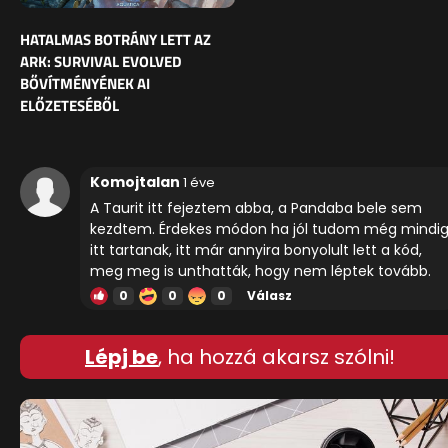
HATALMAS BOTRÁNY LETT AZ
ARK: SURVIVAL EVOLVED
BŐVÍTMÉNYÉNEK AI
ELŐZETESÉBŐL
Komojtalan
1 éve
A Taurit itt fejeztem abba, a Pandaba bele sem
kezdtem. Érdekes módon ha jól tudom még mindi
itt tartanak, itt már annyira bonyolult lett a kód,
meg meg is unthatták, hogy nem léptek tovább.
0
0
0
Válasz
Lépj be
, ha hozzá akarsz szólni!