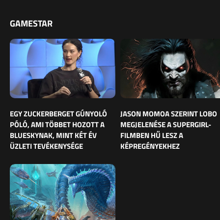
GAMESTAR
EGY ZUCKERBERGET GÚNYOLÓ
JASON MOMOA SZERINT LOBO
PÓLÓ, AMI TÖBBET HOZOTT A
MEGJELENÉSE A SUPERGIRL-
BLUESKYNAK, MINT KÉT ÉV
FILMBEN HŰ LESZ A
ÜZLETI TEVÉKENYSÉGE
KÉPREGÉNYEKHEZ