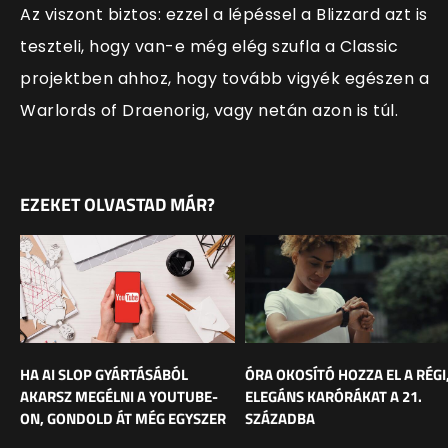
Az viszont biztos: ezzel a lépéssel a Blizzard azt is
teszteli, hogy van-e még elég szufla a Classic
projektben ahhoz, hogy tovább vigyék egészen a
Warlords of Draenorig, vagy netán azon is túl.
EZEKET OLVASTAD MÁR?
HA AI SLOP GYÁRTÁSÁBÓL
ÓRA OKOSÍTÓ HOZZA EL A RÉGI
AKARSZ MEGÉLNI A YOUTUBE-
ELEGÁNS KARÓRÁKAT A 21.
ON, GONDOLD ÁT MÉG EGYSZER
SZÁZADBA