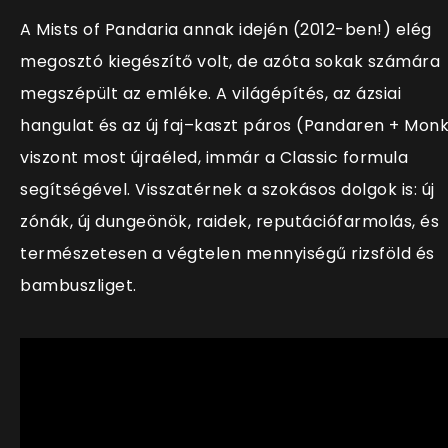
A Mists of Pandaria annak idején (2012-ben!) elég
megosztó kiegészítő volt, de azóta sokak számára
megszépült az emléke. A világépítés, az ázsiai
hangulat és az új faj–kaszt páros (Pandaren + Mon
viszont most újraéled, immár a Classic formula
segítségével. Visszatérnek a szokásos dolgok is: új
zónák, új dungeönök, raidek, reputációfarmolás, és
természetesen a végtelen mennyiségű rizsföld és
bambuszliget.