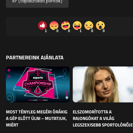
XP (tapasztalati pontok)
1
0
0
1
0
0
PARTNEREINK AJÁNLATA
MOST TÉNYLEG MEGÉRI ÓRÁKIG
ELSZOMORÍTOTTA A
A GÉP ELŐTT ÜLNI – MUTATJUK,
RAJONGÓKAT A VILÁG
MIÉRT
LEGSZEXISEBB SPORTOLÓNŐJE