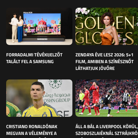
FORRADALMI TÉVÉKIJELZŐT
ZENDAYA ÉVE LESZ 2026: 5+1
TALÁLT FEL A SAMSUNG
FILM, AMIBEN A SZÍNÉSZNŐT
LÁTHATJUK JÖVŐRE
CRISTIANO RONALDÓNAK
ÁLL A BÁL A LIVERPOOL KÖRÜL,
MEGVAN A VÉLEMÉNYE A
SZOBOSZLAIÉKNÁL SZTRÁJKRÓ