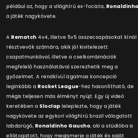
például az, hogy a világhírű ex-focista,
Ronaldinh
a játék nagykövete.
A
Rematch
4v4, illetve 5v5 összecsapásokat k
ínál
résztvevők számára, akik jól kivitelezett
csapatmunkával, illetve a cselkombinációk
megfelelő használatával szerezhetik meg a
győzelmet. A rendkívül izgalmas koncepció
leginkább a
Rocket League
-hez hasonlítható, de
mégis teljesen más élményt nyújt. Egy új videó
keretében a
Sloclap
leleplezte, hogy a játék
nagykövete az egykori világhírű brazil válogatott
labdarúgó,
Ronaldinho Gaucho
, aki a stúdióba is
ellátogatott, hogy megismerje a játék és saját