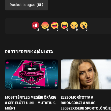
Rocket League (RL)
2
0
0
0
0
0
PARTNEREINK AJÁNLATA
MOST TÉNYLEG MEGÉRI ÓRÁKIG
ELSZOMORÍTOTTA A
A GÉP ELŐTT ÜLNI – MUTATJUK,
RAJONGÓKAT A VILÁG
MIÉRT
LEGSZEXISEBB SPORTOLÓNŐJE