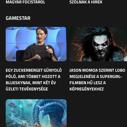
MAGYAR FOCISTÁRÓL
SZÓLNAK A HÍREK
GAMESTAR
EGY ZUCKERBERGET GÚNYOLÓ
JASON MOMOA SZERINT LOBO
PÓLÓ, AMI TÖBBET HOZOTT A
MEGJELENÉSE A SUPERGIRL-
BLUESKYNAK, MINT KÉT ÉV
FILMBEN HŰ LESZ A
ÜZLETI TEVÉKENYSÉGE
KÉPREGÉNYEKHEZ