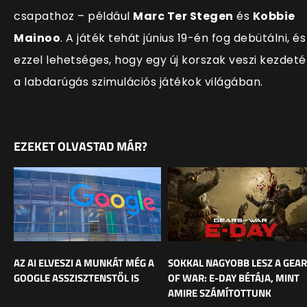
csapathoz
– például
Marc Ter Stegen
és
Kobbie
Mainoo
. A játék tehát június 19-én fog debütálni, és
ezzel lehetséges, hogy egy új korszak veszi kezdeté
a labdarúgás szimulációs játékok világában.
EZEKET OLVASTAD MÁR?
AZ AI ELVESZI A MUNKÁT MÉG A
SOKKAL NAGYOBB LESZ A GEA
GOOGLE ASSZISZTENSTŐL IS
OF WAR: E-DAY BÉTÁJA, MINT
AMIRE SZÁMÍTOTTUNK