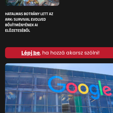
HATALMAS BOTRÁNY LETT AZ
ARK: SURVIVAL EVOLVED
BŐVÍTMÉNYÉNEK AI
ELŐZETESÉBŐL
Lépj be
, ha hozzá akarsz szólni!