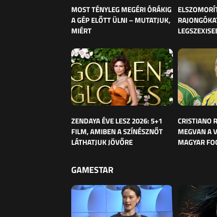
MOST TÉNYLEG MEGÉRI ÓRÁKIG
ELSZOMORÍ
A GÉP ELŐTT ÜLNI – MUTATJUK,
RAJONGÓKAT
MIÉRT
LEGSZEXISE
ZENDAYA ÉVE LESZ 2026: 5+1
CRISTIANO
FILM, AMIBEN A SZÍNÉSZNŐT
MEGVAN A 
LÁTHATJUK JÖVŐRE
MAGYAR FO
GAMESTAR