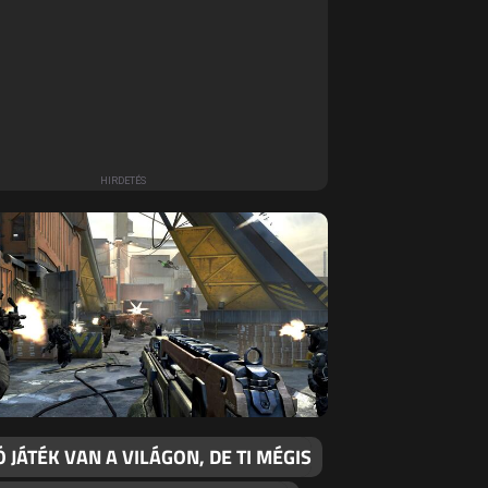
Ó JÁTÉK VAN A VILÁGON, DE TI MÉGIS