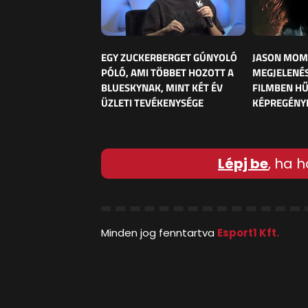
EGY ZUCKERBERGET GÚNYOLÓ
JASON MOM
PÓLÓ, AMI TÖBBET HOZOTT A
MEGJELENÉS
BLUESKYNAK, MINT KÉT ÉV
FILMBEN HŰ
ÜZLETI TEVÉKENYSÉGE
KÉPREGÉNY
Lépj be
, ha h
Minden jog fenntartva
Esport1 Kft.