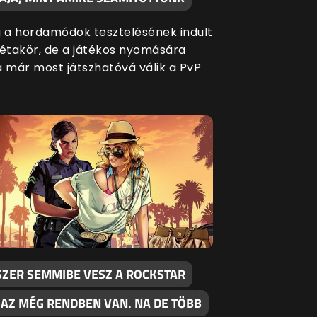
g a hordamódok tesztelésének indult
bétakör, de a játékos nyomására
a már most játszhatóvá válik a PvP
SZER SEMMIBE VESZ A ROCKSTAR
 AZ MÉG RENDBEN VAN. NA DE TÖBB