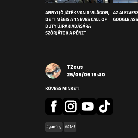
ANNYI JÓ JÁTÉK VAN A VILÁGON,
AZ AI ELVES
DE TI MÉGIS A 14 ÉVES CALL OF
GOOGLE ASS
DUTY ÚJRAKIADÁSÁRA
SZÓRJÁTOK A PÉNZT
TZeus
25/05/06 15:40
KÖVESS MINKET!
#gaming
#GTA6