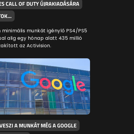
ES CALL OF DUTY ÚJRAKIADÁSÁRA
TOK…
 minimális munkát igénylő PS4/PS5
al alig egy hónap alatt 435 millió
zakított az Activision.
LVESZI A MUNKÁT MÉG A GOOGLE