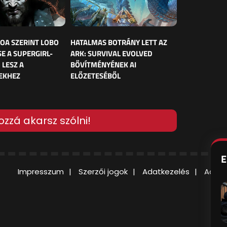
OA SZERINT LOBO
HATALMAS BOTRÁNY LETT AZ
E A SUPERGIRL-
ARK: SURVIVAL EVOLVED
 LESZ A
BŐVÍTMÉNYÉNEK AI
EKHEZ
ELŐZETESÉBŐL
ozzá akarsz szólni!
E
Impresszum
Szerzői jogok
Adatkezelés
Adatv