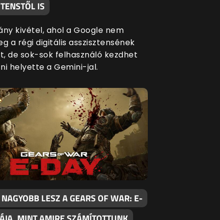
TENSTŐL IS
ány kivétel, ahol a Google nem
g a régi digitális asszisztensének
át, de sok-sok felhasználó kezdhet
i helyette a Gemini-jal.
 NAGYOBB LESZ A GEARS OF WAR: E-
TÁJA, MINT AMIRE SZÁMÍTOTTUNK