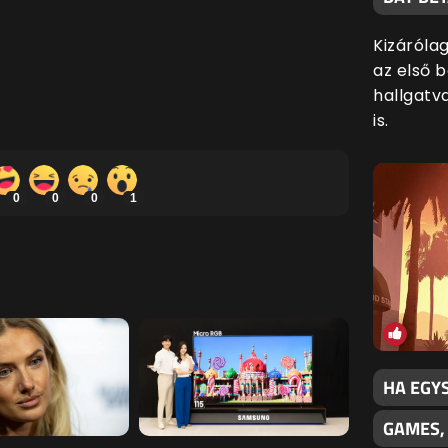
Kizáróla
az első 
hallgatv
is.
0
0
0
1
HA EGY
GAMES,