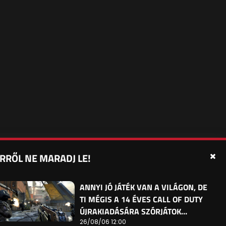
RRŐL NE MARADJ LE!
édelmi beállítások
Sütibeállítások
Felhasználási Feltételek
ANNYI JÓ JÁTÉK VAN A VILÁGON, DE
TI MÉGIS A 14 ÉVES CALL OF DUTY
ÚJRAKIADÁSÁRA SZÓRJÁTOK…
26/08/06 12:00