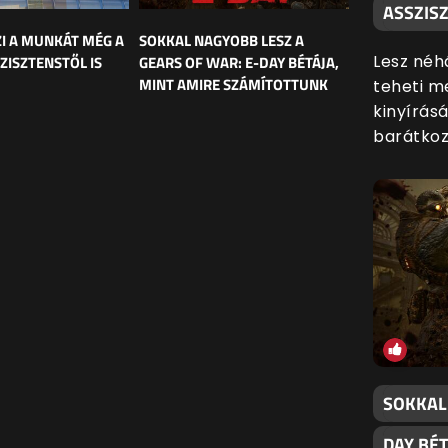
ASSZISZ
ZI A MUNKÁT MÉG A
SOKKAL NAGYOBB LESZ A
Lesz néh
ZISZTENSTŐL IS
GEARS OF WAR: E-DAY BÉTÁJA,
MINT AMIRE SZÁMÍTOTTUNK
teheti me
kinyírás
barátkozn
SOKKAL
DAY BÉ