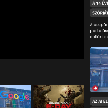
A 14 ÉV
SZÓRJÁ
A csupán
portoláss
dollárt s
AZ AI E