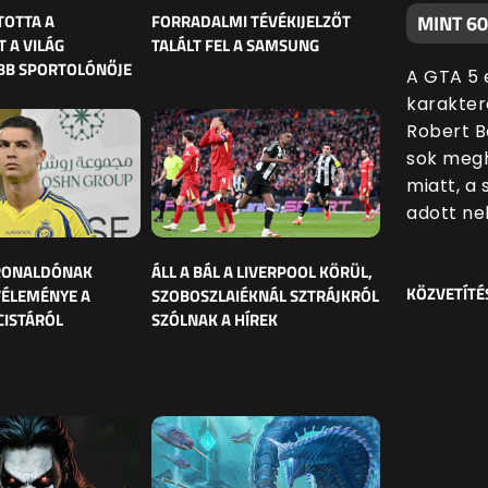
TOTTA A
FORRADALMI TÉVÉKIJELZŐT
MINT 6
 A VILÁG
TALÁLT FEL A SAMSUNG
BB SPORTOLÓNŐJE
A GTA 5 
karakter
Robert B
sok megh
miatt, a
adott nek
 RONALDÓNAK
ÁLL A BÁL A LIVERPOOL KÖRÜL,
KÖZVETÍTÉ
VÉLEMÉNYE A
SZOBOSZLAIÉKNÁL SZTRÁJKRÓL
CISTÁRÓL
SZÓLNAK A HÍREK