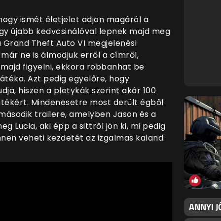
ogy ismét életjelet adjon magáról a
egy újabb kedvcsinálóval lepnek majd meg
k a Grand Theft Auto VI megjelenési
ár ne is álmodjuk erről a címről,
 majd figyelni, ekkora robbanhat be
játéka. Azt pedig egyelőre, hogy
dja, hiszen a pletykák szerint akár 100
játékért. Mindenesetre most derült égből
második trailere, amelyben Jason és a
 Lucia, aki épp a sittről jön ki, mi pedig
nnen veheti kezdetét az izgalmas kaland.
ANNYI J