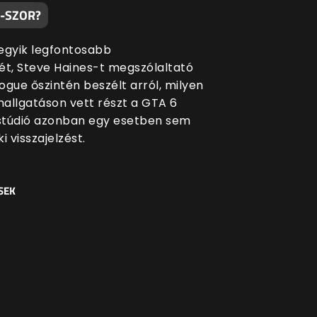
0-SZOR?
egyik legfontosabb
ét, Steve Haines-t megszólaltató
ogue őszintén beszélt arról, milyen
allgatáson vett részt a GTA 6
 stúdió azonban egy esetben sem
i visszajelzést.
SEK