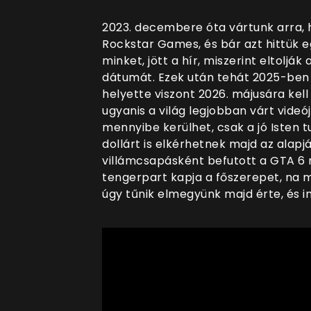
2023. decembere óta vártunk arra, h
Rockstar Games, és bár azt hittük 
minket, jött a hír, miszerint eltoljá
dátumát. Ezek után tehát 2025-ben m
helyette viszont 2026. májusára kell
ugyanis a világ legjobban várt videó
mennyibe kerülhet, csak a jó Isten tu
dollárt is elkérhetnek majd az alap
villámcsapásként befutott a GTA 6 
tengerpart kapja a főszerepet, na meg
úgy tűnik elmegyünk majd érte, és i