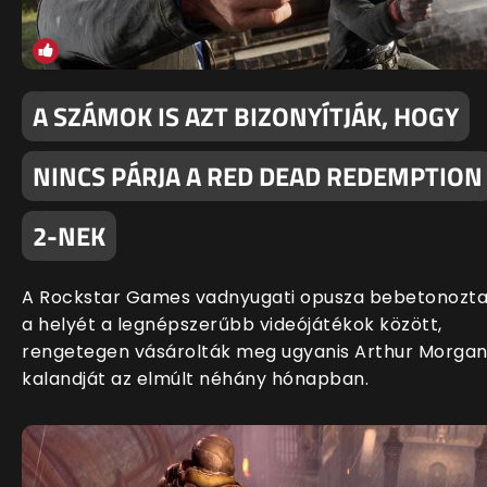
A SZÁMOK IS AZT BIZONYÍTJÁK, HOGY
NINCS PÁRJA A RED DEAD REDEMPTION
2-NEK
A Rockstar Games vadnyugati opusza bebetonozt
a helyét a legnépszerűbb videójátékok között,
rengetegen vásárolták meg ugyanis Arthur Morga
kalandját az elmúlt néhány hónapban.