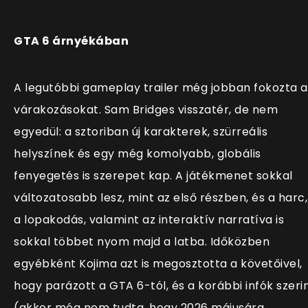
GTA 6 árnyékában
A legutóbbi gameplay trailer még jobban fokozta a
várakozásokat. Sam Bridges visszatér, de nem
egyedül: a sztoriban új karakterek, szürreális
helyszínek és egy még komolyabb, globális
fenyegetés is szerepet kap. A játékmenet sokkal
változatosabb lesz, mint az első részben, és a harc,
a lopakodás, valamint az interaktív narratíva is
sokkal többet nyom majd a latba. Időközben
egyébként Kojima azt is megosztotta a követőivel,
hogy parázott a GTA 6-tól, és a korábbi infók szeri
(akkor még nem tudta, hogy 2026 májusára