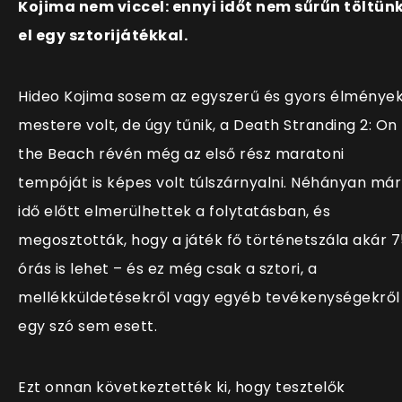
Kojima nem viccel: ennyi időt nem sűrűn töltün
el egy sztorijátékkal.
Hideo Kojima sosem az egyszerű és gyors élménye
mestere volt, de úgy tűnik, a Death Stranding 2: On
the Beach révén még az első rész maratoni
tempóját is képes volt túlszárnyalni. Néhányan már
idő előtt elmerülhettek a folytatásban, és
megosztották, hogy a játék fő történetszála akár 7
órás is lehet – és ez még csak a sztori, a
mellékküldetésekről vagy egyéb tevékenységekről
egy szó sem esett.
Ezt onnan következtették ki, hogy tesztelők