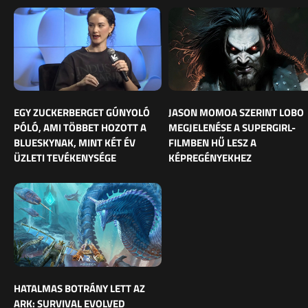
EGY ZUCKERBERGET GÚNYOLÓ
JASON MOMOA SZERINT LOBO
PÓLÓ, AMI TÖBBET HOZOTT A
MEGJELENÉSE A SUPERGIRL-
BLUESKYNAK, MINT KÉT ÉV
FILMBEN HŰ LESZ A
ÜZLETI TEVÉKENYSÉGE
KÉPREGÉNYEKHEZ
HATALMAS BOTRÁNY LETT AZ
ARK: SURVIVAL EVOLVED