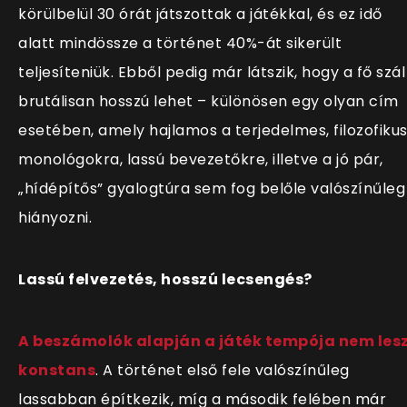
körülbelül 30 órát játszottak a játékkal, és ez idő
alatt mindössze a történet 40%-át sikerült
teljesíteniük. Ebből pedig már látszik, hogy a fő szál
brutálisan hosszú lehet – különösen egy olyan cím
esetében, amely hajlamos a terjedelmes, filozofiku
monológokra, lassú bevezetőkre, illetve a jó pár,
„hídépítős” gyalogtúra sem fog belőle valószínűleg
hiányozni.
Lassú felvezetés, hosszú lecsengés?
A beszámolók alapján a játék tempója nem les
konstans
. A történet első fele valószínűleg
lassabban építkezik, míg a második felében már