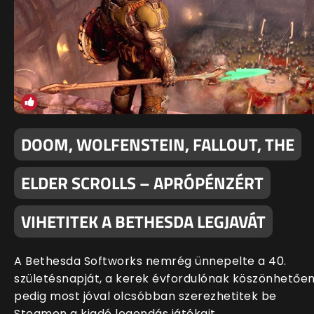
DOOM, WOLFENSTEIN, FALLOUT, THE
ELDER SCROLLS – APRÓPÉNZÉRT
VIHETITEK A BETHESDA LEGJAVÁT
A Bethesda Softworks nemrég ünnepelte a 40.
születésnapját, a kerek évfordulónak köszönhetőe
pedig most jóval olcsóbban szerezhetitek be
Steamen a kiadó legendás játékait.