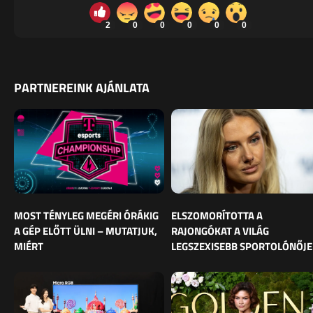
2
0
0
0
0
0
PARTNEREINK AJÁNLATA
MOST TÉNYLEG MEGÉRI ÓRÁKIG
ELSZOMORÍTOTTA A
A GÉP ELŐTT ÜLNI – MUTATJUK,
RAJONGÓKAT A VILÁG
MIÉRT
LEGSZEXISEBB SPORTOLÓNŐJE