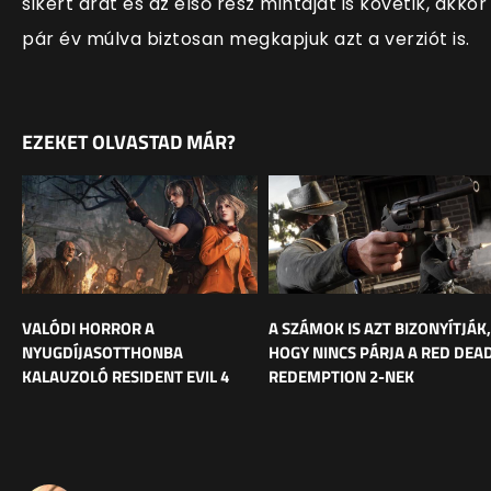
sikert arat és az első rész mintáját is követik, akkor
pár év múlva biztosan megkapjuk azt a verziót is.
EZEKET OLVASTAD MÁR?
VALÓDI HORROR A
A SZÁMOK IS AZT BIZONYÍTJÁK,
NYUGDÍJASOTTHONBA
HOGY NINCS PÁRJA A RED DEA
KALAUZOLÓ RESIDENT EVIL 4
REDEMPTION 2-NEK