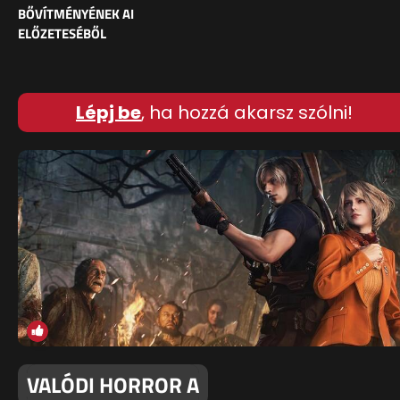
BŐVÍTMÉNYÉNEK AI
ELŐZETESÉBŐL
Lépj be
, ha hozzá akarsz szólni!
VALÓDI HORROR A