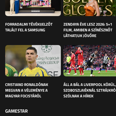
FORRADALMI TÉVÉKIJELZŐT
ZENDAYA ÉVE LESZ 2026: 5+1
TALÁLT FEL A SAMSUNG
FILM, AMIBEN A SZÍNÉSZNŐT
LÁTHATJUK JÖVŐRE
CRISTIANO RONALDÓNAK
ÁLL A BÁL A LIVERPOOL KÖRÜL,
MEGVAN A VÉLEMÉNYE A
SZOBOSZLAIÉKNÁL SZTRÁJKRÓ
MAGYAR FOCISTÁRÓL
SZÓLNAK A HÍREK
GAMESTAR