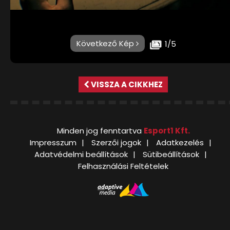
Következő Kép
1/5
VISSZA A CIKKHEZ
Minden jog fenntartva
Esport1 Kft.
Impresszum
Szerzői jogok
Adatkezelés
Adatvédelmi beállítások
Sütibeállítások
Felhasználási Feltételek