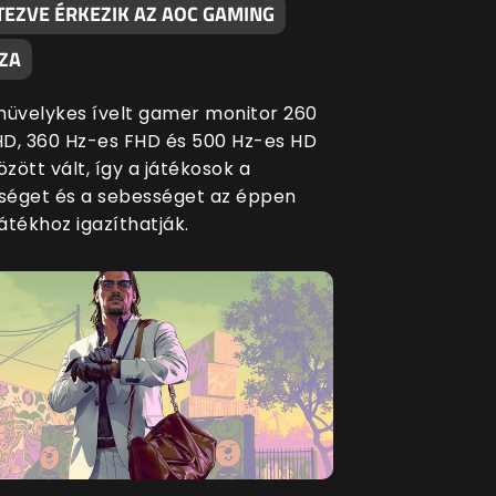
TEZVE ÉRKEZIK AZ AOC GAMING
ZA
5 hüvelykes ívelt gamer monitor 260
D, 360 Hz-es FHD és 500 Hz-es HD
zött vált, így a játékosok a
éget és a sebességet az éppen
játékhoz igazíthatják.