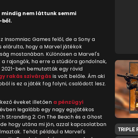
g mindig nem láttunk semmi
-ből.
 Insomniac Games felől, de a Sony a
elárulta, hogy a Marvel játékok
újság mostanában. Különösen a Marvel's
 a rajongók, ha erre a stúdióra gondolnak,
 2021-ben bemutatták egy rövid
gy rakás szivárgás
is volt belőle. Ám aki
l is ez a játék fog folyni, csalódott lesz.
tkező éveket illetően
a pénzügyi
évben legalább egy nagy egyjátékos
ath Stranding 2: On The Beach és a Ghost
, de hogy utána mi jön, azzal kapcsolatban
TRIPLE
lmaztak. Tehát például a Marvel's