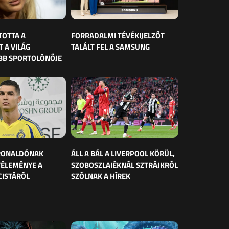
TOTTA A
FORRADALMI TÉVÉKIJELZŐT
 A VILÁG
TALÁLT FEL A SAMSUNG
BB SPORTOLÓNŐJE
 RONALDÓNAK
ÁLL A BÁL A LIVERPOOL KÖRÜL,
VÉLEMÉNYE A
SZOBOSZLAIÉKNÁL SZTRÁJKRÓL
CISTÁRÓL
SZÓLNAK A HÍREK