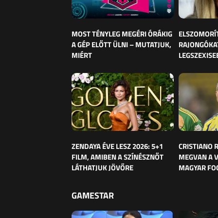
MOST TÉNYLEG MEGÉRI ÓRÁKIG
ELSZOMORÍ
A GÉP ELŐTT ÜLNI – MUTATJUK,
RAJONGÓKAT
MIÉRT
LEGSZEXISE
ZENDAYA ÉVE LESZ 2026: 5+1
CRISTIANO
FILM, AMIBEN A SZÍNÉSZNŐT
MEGVAN A 
LÁTHATJUK JÖVŐRE
MAGYAR FO
GAMESTAR