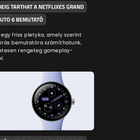
DEIG TARTHAT A NETFLIXES GRAND
AUTO 6 BEMUTATÓ
 egy friss pletyka, amely szerint
lórás bemutatóra számíthatunk,
etesen rengeteg gameplay-
l.