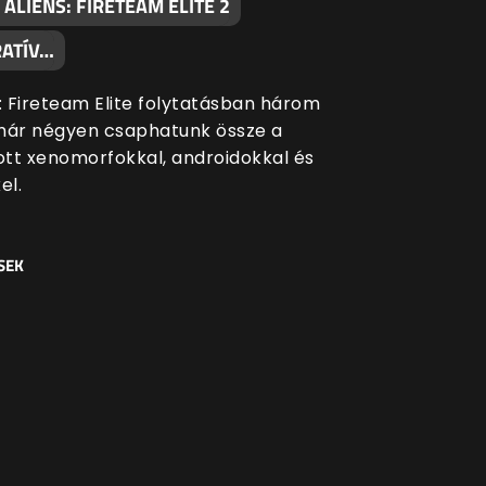
 ALIENS: FIRETEAM ELITE 2
ATÍV…
s: Fireteam Elite folytatásban három
már négyen csaphatunk össze a
tt xenomorfokkal, androidokkal és
el.
SEK