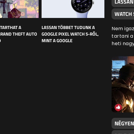
LASSAN
WATCH 
 TARTHAT A
LASSAN TÖBBET TUDUNK A
Nem igaz
GRAND THEFT AUTO
GOOGLE PIXEL WATCH 5-RŐL,
tartani 
Ó
MINT A GOOGLE
heti nag
NÉGYEN