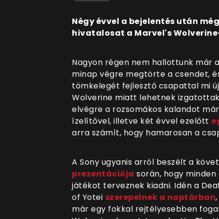
Négy évvel a bejelentés után mé
hivatalosat a Marvel's Wolverine
Nagyon régen nem hallottunk már az
minap végre megtörte a csendet, és 
tömkelegét fejlesztő csapattal mi 
Wolverine miatt lehetnek izgatottak
elvégre a rozsomákos kalandot már
ízelítővel, illetve két évvel ezelőtt
e
arra számít, hogy hamarosan a csapbó
A Sony ugyanis arról beszélt a köve
prezentációja
során, hogy minden 
játékot terveznek kiadni. Idén a De
of Yotei
szerepelnek a naptárban
már egy fokkal rejtélyesebben foga