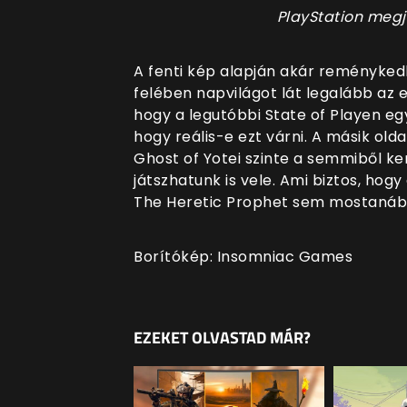
PlayStation megj
A fenti kép alapján akár reményked
felében napvilágot lát legalább az e
hogy a legutóbbi State of Playen e
hogy reális-e ezt várni. A másik old
Ghost of Yotei szinte a semmiből ker
játszhatunk is vele. Ami biztos, hogy
The Heretic Prophet sem mostanában
Borítókép: Insomniac Games
EZEKET OLVASTAD MÁR?