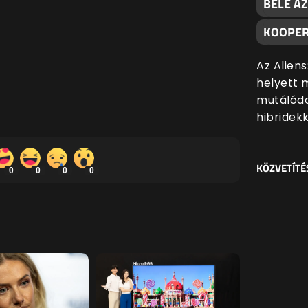
BELE AZ
KOOPER
Az Alien
helyett 
mutálódo
hibridekk
KÖZVETÍTÉ
0
0
0
0