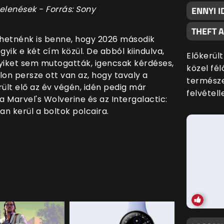
elenések - Forrás: Sony
ENNYI I
THEFT 
hetnénk is benne, hogy 2026 második
gyik e két cím közül. De abból kiindulva,
Előkerült
gyiket sem mutogatták, igencsak kérdéses,
közel fé
alon persze ott van az, hogy tavaly a
termész
ült elő az év végén, idén pedig már
felvételle
 a Marvel's Wolverine és az Intergalactic:
 kerül a boltok polcaira.