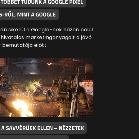
 TÖBBET TUDUNK A GOOGLE PIXEL
5-RŐL, MINT A GOOGLE
án sikerül a Google-nek házon belül
a hivatalos marketinganyagait a jövő
y bemutatója előtt.
 A SAVVÉRŰEK ELLEN – NÉZZETEK