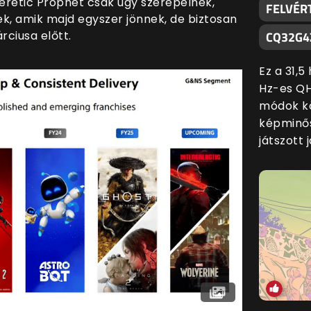
Heretic Prophet csak úgy szerepelnek,
FELVÉR
k, amik majd egyszer jönnek, de biztosan
ciusa előtt.
CQ32G4
Ez a 31,
Hz-es QH
módok kö
képminős
játszott 