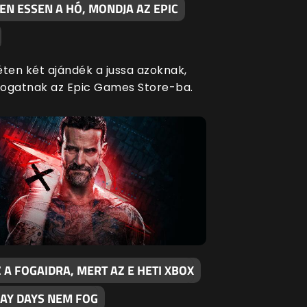
N ESSEN A HÓ, MONDJA AZ EPIC
éten két ajándék a jussa azoknak,
átogatnak az Epic Games Store-ba.
 A FOGAIDRA, MERT AZ E HETI XBOX
LAY DAYS NEM FOG