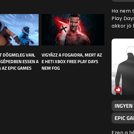
Ha nem t
Play Day
akkor jó 
T DÖGMELEG VAN,
VIGYÁZZ A FOGAIDRA, MERT AZ
 GÉPEDBEN ESSEN A
E HETI XBOX FREE PLAY DAYS
 AZ EPIC GAMES
NEM FOG
INGYEN
EPIC G
Ezen a h