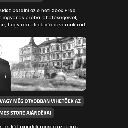
udsz betelni az e heti Xbox Free
s ingyenes próba lehetőségeivel,
hír, hogy remek akciók is várnak rád.
 VAGY MÉG OTXOBBAN VIHETŐEK AZ
AMES STORE AJÁNDÉKAI
éten két ajándék a jussa azoknak,