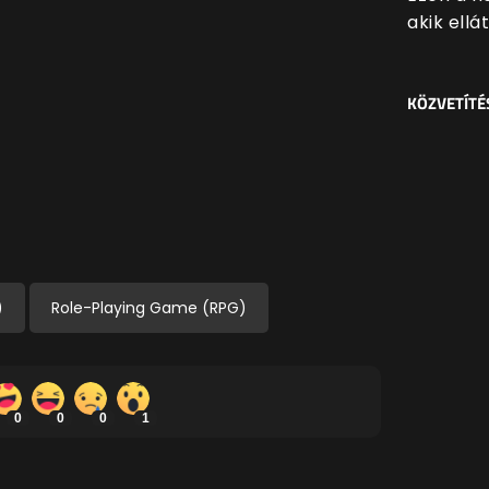
akik ell
KÖZVETÍTÉ
)
Role-Playing Game (RPG)
0
0
0
1