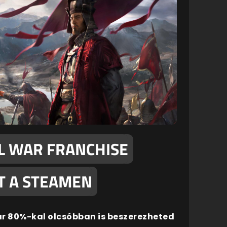
AL WAR FRANCHISE
T A STEAMEN
ár 80%-kal olcsóbban is beszerezheted