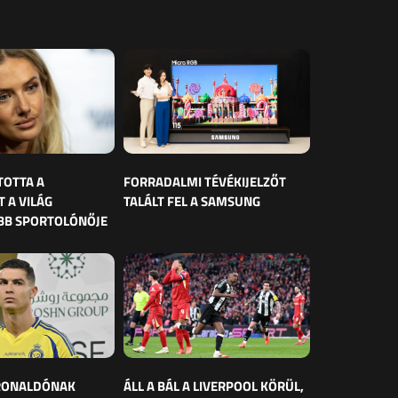
TOTTA A
FORRADALMI TÉVÉKIJELZŐT
 A VILÁG
TALÁLT FEL A SAMSUNG
BB SPORTOLÓNŐJE
 RONALDÓNAK
ÁLL A BÁL A LIVERPOOL KÖRÜL,