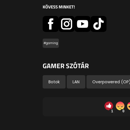
KÖVESS MINKET!
#gaming
GAMER SZÓTÁR
Botok
LAN
Overpowered (OP
1
0