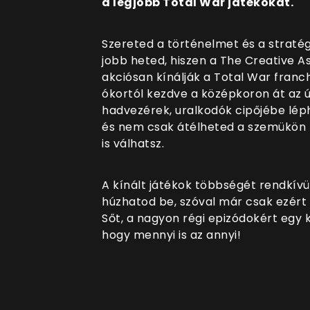
a legjobb Total War játékokat.
Szereted a történelmet és a stratég
jobb heted, hiszen a The Creative A
akciósan kínálják a Total War franc
ókortól kezdve a középkoron át az 
hadvezérek, uralkodók cipőjébe lép
és nem csak átélheted a szemükön k
is válhatsz.
A kínált játékok többségét rendkívül
húzhatod be, szóval már csak ezért 
Sőt, a nagyon régi epizódokért egy k
hogy mennyi is az annyi!