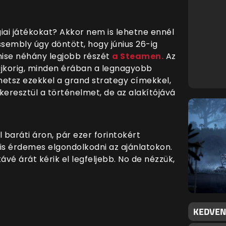
iai játékokat? Akkor nem is lehetne ennél
ssembly úgy döntött, hogy június 26-ig
hise néhány legjobb részét
a Steamen.
Az
újkorig, minden érában a legnagyobb
hetsz ezekkel a grand strategy címekkel,
eresztül a történelmet, de az alakítójává
 baráti áron, pár ezer forintokért
is érdemes elgondolkodni az ajánlatokon.
ávé árát kérik el legfeljebb. No de nézzük,
KEDVEN