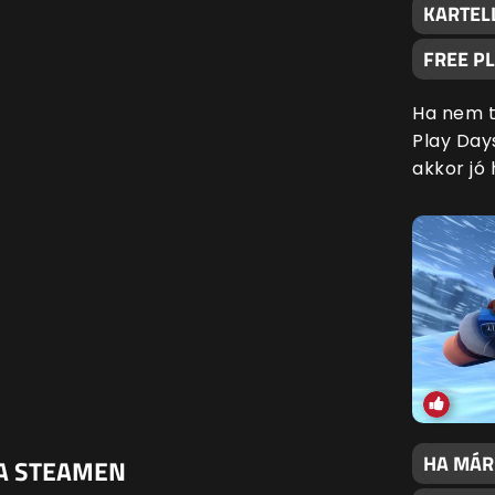
KARTELL
FREE P
Ha nem t
Play Day
akkor jó 
HA MÁR
 A STEAMEN