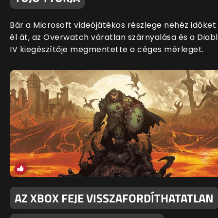
Bár a Microsoft videójátékos részlege nehéz időket
él át, az Overwatch váratlan szárnyalása és a Diab
IV kiegészítője megmentette a céges mérleget.
AZ XBOX FEJE VISSZAFORDÍTHATATLAN