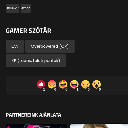
#bulvár
#tech
GAMER SZÓTÁR
LAN
Overpowered (OP)
XP (tapasztalati pontok)
1
0
0
1
0
0
PARTNEREINK AJÁNLATA