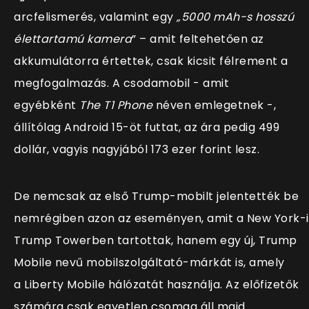
arcfelismerés, valamint egy
„5000 mAh-s hosszú
élettartamú kamera
” – amit feltehetően az
akkumulátorra értettek, csak kicsit félrement a
megfogalmazás. A csodamobil - amit
egyébként
The T1 Phone
néven emlegetnek -,
állítólag Android 15-öt futtat, az ára pedig 499
dollár, vagyis nagyjából 173 ezer forint lesz.
De nemcsak az első Trump-mobilt jelentették be
nemrégiben azon az eseményen, amit a New York-i
Trump Towerben tartottak, hanem egy új, Trump
Mobile nevű mobilszolgáltató-márkát is, amely
a Liberty Mobile hálózatát használja. Az előfizetők
számára csak egyetlen csomag áll majd