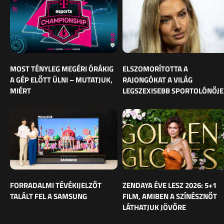
MOST TÉNYLEG MEGÉRI ÓRÁKIG
ELSZOMORÍTOTTA A
A GÉP ELŐTT ÜLNI – MUTATJUK,
RAJONGÓKAT A VILÁG
MIÉRT
LEGSZEXISEBB SPORTOLÓNŐJE
FORRADALMI TÉVÉKIJELZŐT
ZENDAYA ÉVE LESZ 2026: 5+1
TALÁLT FEL A SAMSUNG
FILM, AMIBEN A SZÍNÉSZNŐT
LÁTHATJUK JÖVŐRE