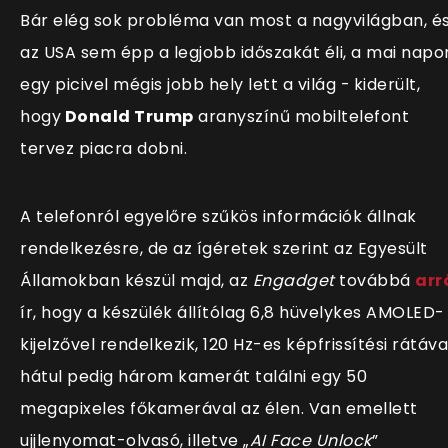
Bár elég sok probléma van most a nagyvilágban, é
az USA sem épp a legjobb időszakát éli, a mai napo
egy picivel mégis jobb hely lett a világ -
kiderült,
hogy
Donald Trump
aranyszínű mobiltelefont
tervez piacra dobni.
A telefonról egyelőre szűkös információk állnak
rendelkezésre, de az ígéretek szerint az Egyesült
Államokban készül majd, az
Engadget
továbbá
arr
ír, hogy a készülék állítólag 6,8 hüvelykes AMOLED-
kijelzővel rendelkezik, 120 Hz-es képfrissítési rátáva
hátul pedig három kamerát találni egy 50
megapixeles főkamerával az élen. Van emellett
ujjlenyomat-olvasó, illetve „
AI Face Unlock
”