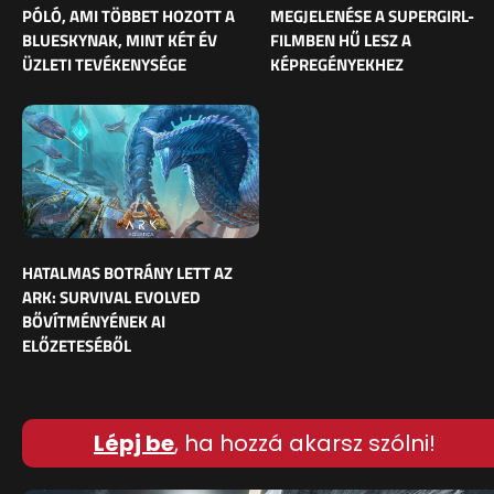
PÓLÓ, AMI TÖBBET HOZOTT A
MEGJELENÉSE A SUPERGIRL-
BLUESKYNAK, MINT KÉT ÉV
FILMBEN HŰ LESZ A
ÜZLETI TEVÉKENYSÉGE
KÉPREGÉNYEKHEZ
HATALMAS BOTRÁNY LETT AZ
ARK: SURVIVAL EVOLVED
BŐVÍTMÉNYÉNEK AI
ELŐZETESÉBŐL
Lépj be
, ha hozzá akarsz szólni!