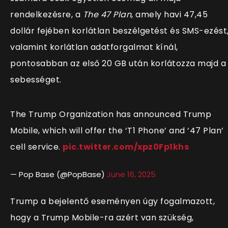
rendelkezésre, a
The 47 Plan
, amely havi 47,45
dollár fejében korlátlan beszélgetést és SMS-ezést
valamint korlátlan adatforgalmat kínál,
pontosabban az első 20 GB után korlátozza majd a
sebességet.
The Trump Organization has announced Trump
Mobile, which will offer the ‘T1 Phone’ and ‘47 Plan’
cell service.
pic.twitter.com/xpz0Fp1khs
— Pop Base (@PopBase)
June 16, 2025
Trump a bejelentő eseményen úgy fogalmazott,
hogy a Trump Mobile-ra azért van szükség,