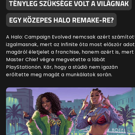
TÉNYLEG SZÜKSÉGE VOLT A VILÁGNAK
EGY KÖZEPES HALO REMAKE-RE?
A Halo: Campaign Evolved nemcsak azért számítot
izgalmasnak, mert az Infinite óta most először adot
magáról életjelet a franchise, hanem azért is, mert
Master Chief végre megvetette a lábát
PlayStationön. Kár, hogy a stúdió nem igazán
erőltette meg magát a munkálatok során.