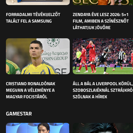
FORRADALMI TÉVÉKIJELZŐT
ZENDAYA ÉVE LESZ 2026: 5+1
TALÁLT FEL A SAMSUNG
FILM, AMIBEN A SZÍNÉSZNŐT
LÁTHATJUK JÖVŐRE
CRISTIANO RONALDÓNAK
ÁLL A BÁL A LIVERPOOL KÖRÜL,
MEGVAN A VÉLEMÉNYE A
SZOBOSZLAIÉKNÁL SZTRÁJKRÓ
MAGYAR FOCISTÁRÓL
SZÓLNAK A HÍREK
GAMESTAR