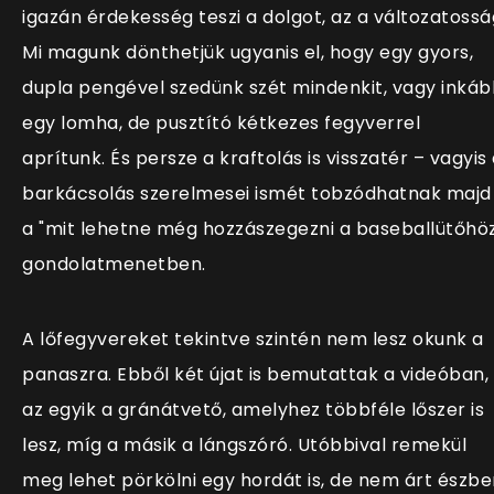
igazán érdekesség teszi a dolgot, az a változatossá
Mi magunk dönthetjük ugyanis el, hogy egy gyors,
dupla pengével szedünk szét mindenkit, vagy inká
egy lomha, de pusztító kétkezes fegyverrel
aprítunk. És persze a kraftolás is visszatér – vagyis
barkácsolás szerelmesei ismét tobzódhatnak majd
a "mit lehetne még hozzászegezni a baseballütőhö
gondolatmenetben.
A lőfegyvereket tekintve szintén nem lesz okunk a
panaszra. Ebből két újat is bemutattak a videóban,
az egyik a gránátvető, amelyhez többféle lőszer is
lesz, míg a másik a lángszóró. Utóbbival remekül
meg lehet pörkölni egy hordát is, de nem árt észbe