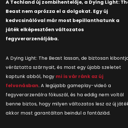
A Techland új zombihentelője, a Dying Light: Th
Beast nem aprózza el a dolgokat. Egy új
kedvcsinálóval már most bepillanthatunk a
játék elképesztően változatos
fegyverarzenáljába.
A Dying Light: The Beast lassan, de biztosan kibontj
véráztatta szárnyait, és most egy újabb szeletet
kaptunk abból, hogy
mi is vár ránk az új
felvonásban
. A legújabb gameplay-videó a
fegyverarzenálra fókuszál, és ha eddig nem voltál
benne biztos, hogy milyen változatos lesz az új játék
akkor most garantáltan beindul a fantáziád.