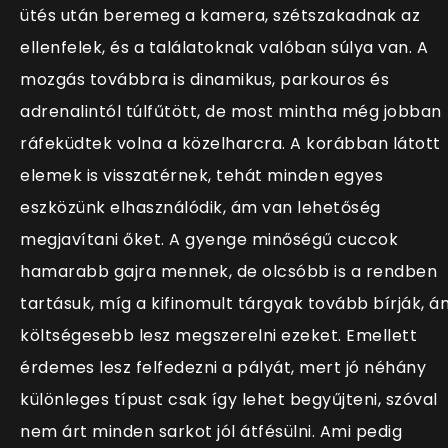
ütés után beremeg a kamera, szétszakadnak az
ellenfelek, és a találatoknak valóban súlya van. A
mozgás továbbra is dinamikus, parkouros és
adrenalintól túlfűtött, de most mintha még jobban
ráfeküdtek volna a közelharcra. A korábban látott
elemek is visszatérnek, tehát minden egyes
eszközünk elhasználódik, ám van lehetőség
megjavítani őket. A gyenge minőségű cuccok
hamarabb gajra mennek, de olcsóbb is a rendben
tartásuk, míg a kifinomult tárgyak tovább bírják, á
költségesebb lesz megszerelni ezeket. Emellett
érdemes lesz felfedezni a pályát, mert jó néhány
különleges típust csak így lehet begyűjteni, szóval
nem árt minden sarkot jól átfésülni. Ami pedig