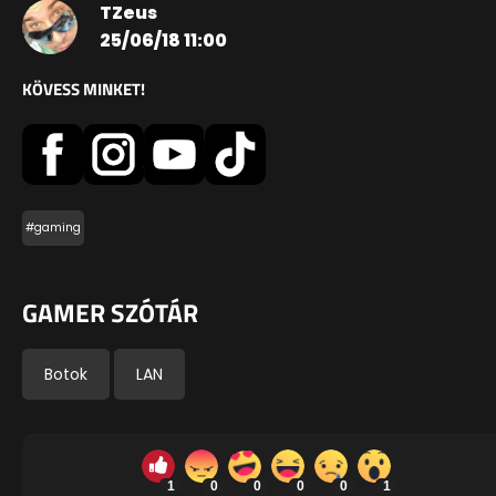
TZeus
25/06/18 11:00
KÖVESS MINKET!
#gaming
GAMER SZÓTÁR
Botok
LAN
1
0
0
0
0
1