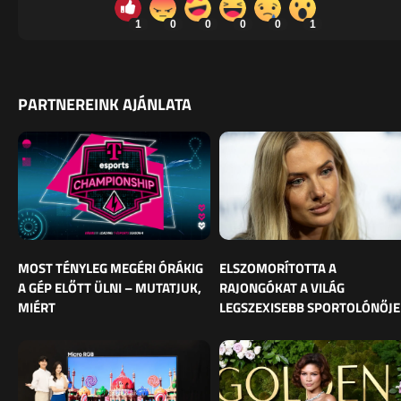
1
0
0
0
0
1
PARTNEREINK AJÁNLATA
MOST TÉNYLEG MEGÉRI ÓRÁKIG
ELSZOMORÍTOTTA A
A GÉP ELŐTT ÜLNI – MUTATJUK,
RAJONGÓKAT A VILÁG
MIÉRT
LEGSZEXISEBB SPORTOLÓNŐJE