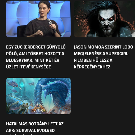
EGY ZUCKERBERGET GÚNYOLÓ
JASON MOMOA SZERINT LOBO
PÓLÓ, AMI TÖBBET HOZOTT A
MEGJELENÉSE A SUPERGIRL-
BLUESKYNAK, MINT KÉT ÉV
FILMBEN HŰ LESZ A
ÜZLETI TEVÉKENYSÉGE
KÉPREGÉNYEKHEZ
HATALMAS BOTRÁNY LETT AZ
ARK: SURVIVAL EVOLVED