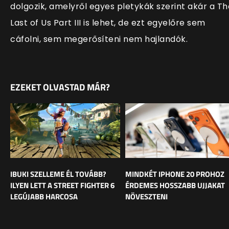
dolgozik, amelyről egyes pletykák szerint akár a Th
Last of Us Part III is lehet, de ezt egyelőre sem
cáfolni, sem megerősíteni nem hajlandók.
EZEKET OLVASTAD MÁR?
IBUKI SZELLEME ÉL TOVÁBB?
MINDKÉT IPHONE 20 PROHOZ
ILYEN LETT A STREET FIGHTER 6
ÉRDEMES HOSSZABB UJJAKAT
LEGÚJABB HARCOSA
NÖVESZTENI