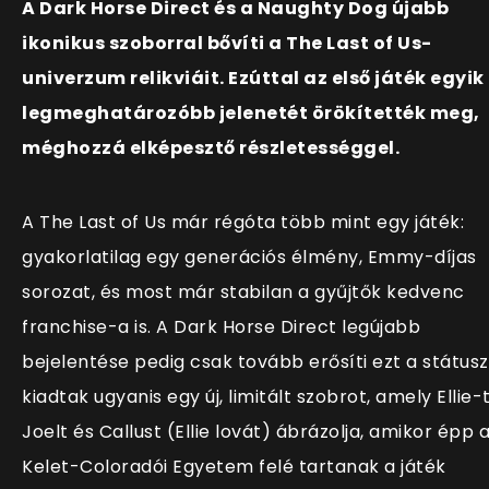
A Dark Horse Direct és a Naughty Dog újabb
ikonikus szoborral bővíti a The Last of Us-
univerzum relikviáit. Ezúttal az első játék egyik
legmeghatározóbb jelenetét örökítették meg,
méghozzá elképesztő részletességgel.
A The Last of Us már régóta több mint egy játék:
gyakorlatilag egy generációs élmény, Emmy-díjas
sorozat, és most már stabilan a gyűjtők kedvenc
franchise-a is. A Dark Horse Direct legújabb
bejelentése pedig csak tovább erősíti ezt a státusz
kiadtak ugyanis egy új, limitált szobrot, amely Ellie-t
Joelt és Callust (Ellie lovát) ábrázolja, amikor épp 
Kelet-Coloradói Egyetem felé tartanak a játék