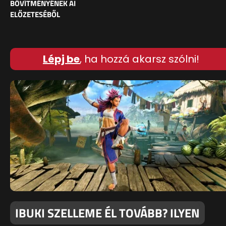
BŐVÍTMÉNYÉNEK AI
ELŐZETESÉBŐL
Lépj be
, ha hozzá akarsz szólni!
IBUKI SZELLEME ÉL TOVÁBB? ILYEN