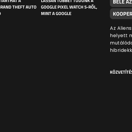
 TARTHAT A
LASSAN TÖBBET TUDUNK A
BELE AZ
GRAND THEFT AUTO
GOOGLE PIXEL WATCH 5-RŐL,
KOOPER
Ó
MINT A GOOGLE
Az Alien
helyett 
mutálódo
hibridekk
KÖZVETÍTÉ