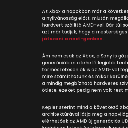
Az Xbox a napokban már a következő
a nyilvánosság előtt, miután megál
hardvert szállító AMD-vel. Bár túl 
azt már tudjuk, hogy a mesterséges 
játszani a next-genben.
Ám nem csak az Xbox, a Sony is gőze
generációban a lehető legjobb tech
természetesen ők is az AMD-vel fog
mire számíthatunk és mikor kerülnek
a mindig megbízható hardveres szi
ötlete, ezeket pedig nem volt rest
Kepler szerint mind a következő Xbo
architektúrával látja meg a napvilá
elérhetőek az AMD új generációs UD
kódnéven futnak és lekörözik majd