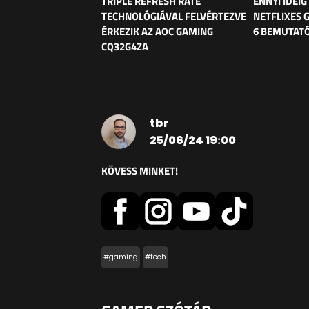
TRIPLE REFRESH RATE
ENNYI IDEIG
TECHNOLÓGIÁVAL FELVÉRTEZVE
NETFLIXES 
ÉRKEZIK AZ AOC GAMING
6 BEMUTAT
CQ32G4ZA
tbr
25/06/24 19:00
KÖVESS MINKET!
#gaming
#tech