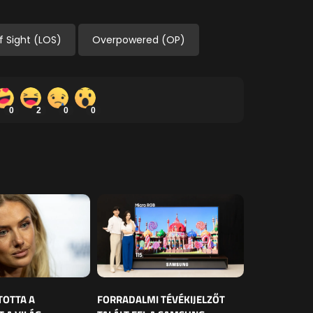
f Sight (LOS)
Overpowered (OP)
0
2
0
0
TOTTA A
FORRADALMI TÉVÉKIJELZŐT