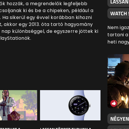
LASSAN
ők hozzák, a megrendelők legfeljebb
soljanak ki és be a chipeken, például a
WATCH 
. Ha sikerül egy évvel korábban kihozni
t, akkor egy 2013. óta tartó hagyomány
Nem igaz
 nap különbséggel, de egyszerre jöttek ki
tartani 
layStationök.
heti nag
NÉGYEN