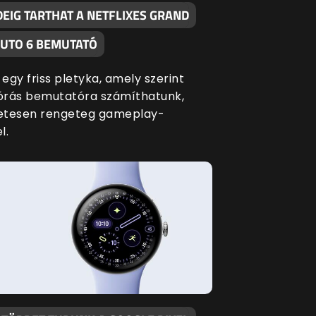
DEIG TARTHAT A NETFLIXES GRAND
AUTO 6 BEMUTATÓ
 egy friss pletyka, amely szerint
lórás bemutatóra számíthatunk,
etesen rengeteg gameplay-
l.