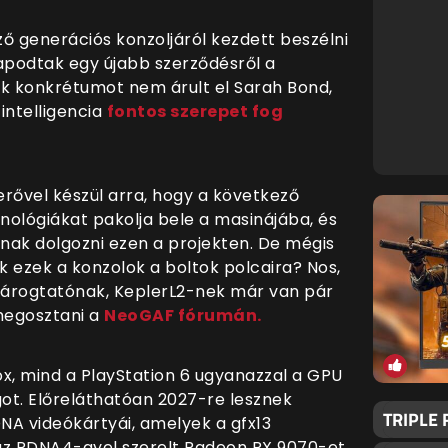
 generációs konzoljáról kezdett beszélni
lapodtak egy újabb szerződésről a
sok konkrétumot nem árult el Sarah Bond,
intelligencia
fontos szerepet fog
rővel készül arra, hogy a következő
nológiákat pakolja bele a masinájába, és
nak dolgozni ezen a projekten. De mégis
 ezek a konzolok a boltok polcaira? Nos,
várogtatónak, KeplerL2-nek már van pár
 megosztani a
NeoGAF fórumán.
x, mind a PlayStation 6 ugyanazzal a GPU
got. Előreláthatóan 2027-re lesznek
TRIPLE
NA videókártyái, amelyek a gfx13
 az RDNA4-gyel szerelt Radeon RX 9070-et