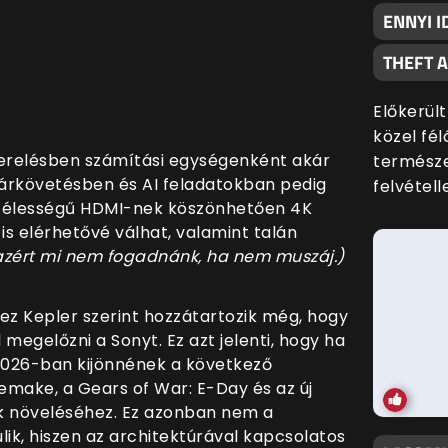
ENNYI I
THEFT 
Előkerült
közel fé
erelésben számítási egységenként akár
termész
gárkövetésben és AI feladatokban pedig
felvételle
szélességű HDMI-nek köszönhetően 4K
s elérhetővé válhat, valamint talán
 azért mi nem fogadnánk, ha nem muszáj.)
ez Kepler szerint hozzátartozik még, hogy
megelőzni a Sonyt. Ez azt jelenti, hogy ha
2026-ban kijönnének a következő
Remake, a Gears of War: E-Day és az új
k növeléséhez. Ez azonban nem a
k, hiszen az architektúrával kapcsolatos