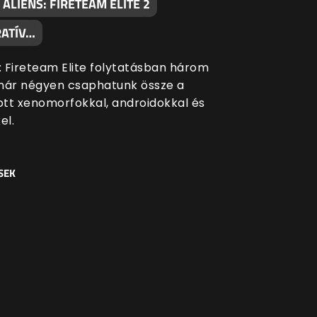
 ALIENS: FIRETEAM ELITE 2
ATÍV…
s: Fireteam Elite folytatásban három
már négyen csaphatunk össze a
tt xenomorfokkal, androidokkal és
el.
SEK