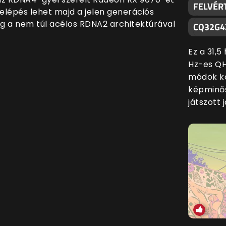
FELVÉR
őrelépés lehet majd a jelen generációs
g a nem túl acélos RDNA2 architektúrával
CQ32G4
Ez a 31,
Hz-es QH
módok kö
képminős
játszott 