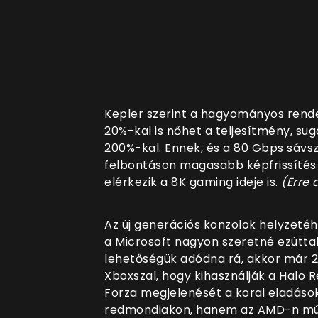
Kepler szerint a hagyományos rend
20%-kal is nőhet a teljesítmény, su
200%-kal. Ennek, és a 80 Gbps sáv
felbontáson magasabb képfrissítés i
elérkezik a 8K gaming ideje is.
(Erre
Az új generációs konzolok helyzetéh
a Microsoft nagyon szeretné ezúttal 
lehetőségük adódna rá, akkor már 
Xboxszal, hogy kihasználják a Halo 
Forza megjelenését a korai eladáso
redmondiakon, hanem az AMD-n múli