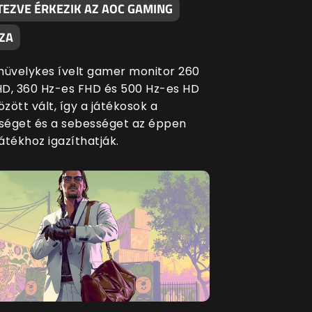
TEZVE ÉRKEZIK AZ AOC GAMING
ZA
5 hüvelykes ívelt gamer monitor 260
D, 360 Hz-es FHD és 500 Hz-es HD
zött vált, így a játékosok a
éget és a sebességet az éppen
játékhoz igazíthatják.