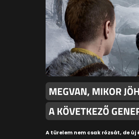
MEGVAN, MIKOR JÖH
A KÖVETKEZŐ GENE
A türelem nem csak rózsát, de új 