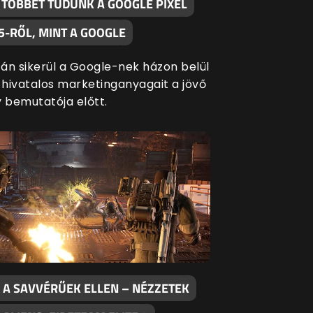
 TÖBBET TUDUNK A GOOGLE PIXEL
5-RŐL, MINT A GOOGLE
án sikerül a Google-nek házon belül
a hivatalos marketinganyagait a jövő
y bemutatója előtt.
 A SAVVÉRŰEK ELLEN – NÉZZETEK