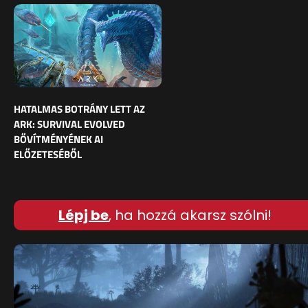
HATALMAS BOTRÁNY LETT AZ
ARK: SURVIVAL EVOLVED
BŐVÍTMÉNYÉNEK AI
ELŐZETESÉBŐL
Lépj be
, ha hozzá akarsz szólni!