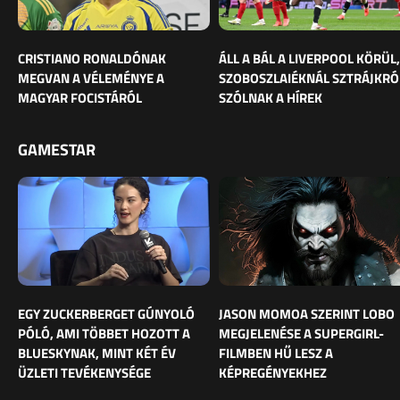
CRISTIANO RONALDÓNAK
ÁLL A BÁL A LIVERPOOL KÖRÜL,
MEGVAN A VÉLEMÉNYE A
SZOBOSZLAIÉKNÁL SZTRÁJKRÓ
MAGYAR FOCISTÁRÓL
SZÓLNAK A HÍREK
GAMESTAR
EGY ZUCKERBERGET GÚNYOLÓ
JASON MOMOA SZERINT LOBO
PÓLÓ, AMI TÖBBET HOZOTT A
MEGJELENÉSE A SUPERGIRL-
BLUESKYNAK, MINT KÉT ÉV
FILMBEN HŰ LESZ A
ÜZLETI TEVÉKENYSÉGE
KÉPREGÉNYEKHEZ