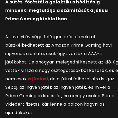
A sütés-főzéstől a galaktikus hódításig
mindenki megtalálja a számítását a júliusi
Prime Gaming kínálatban.
A tavalyi év vége felé igen erős címekkel
büszkélkedhetett az Amazon Prime Gaming havi
ingyenes ajánlata, csak úgy szórták a AAA-s
játékokat. De ahogyan melegedni kezdett az idő, ú
vettek vissza a nagy osztogatásokból Bezosék, és e
nem csak
a júniusi
, de a júliusi felhozatalra is igaz.
Sebaj, az ingyen játék az ingyen játék, és mivel a
Prime Gaming akkor is jár, ha amúgy csak a Prime
Videóért fizetsz, kár lenne a polcon hagyni az
ajándékokat.