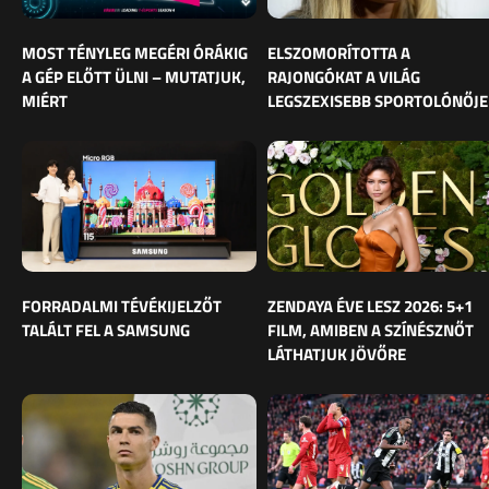
MOST TÉNYLEG MEGÉRI ÓRÁKIG
ELSZOMORÍTOTTA A
A GÉP ELŐTT ÜLNI – MUTATJUK,
RAJONGÓKAT A VILÁG
MIÉRT
LEGSZEXISEBB SPORTOLÓNŐJE
FORRADALMI TÉVÉKIJELZŐT
ZENDAYA ÉVE LESZ 2026: 5+1
TALÁLT FEL A SAMSUNG
FILM, AMIBEN A SZÍNÉSZNŐT
LÁTHATJUK JÖVŐRE