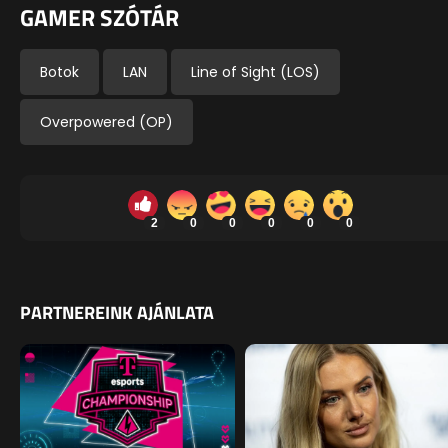
GAMER SZÓTÁR
Botok
LAN
Line of Sight (LOS)
Overpowered (OP)
2
0
0
0
0
0
PARTNEREINK AJÁNLATA