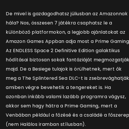
De mivel is gazdagodhatsz júliusban az Amazonnak
hála? Nos, összesen 7 játékra csaphatsz le a
különböző platformokon, a legjobb ajánlatokat az
Amazon Games Appban adja most a Prime Gaming
Az ENDLESS Space 2 Definitive Edition galaktikus
hódításai biztosan sokak fantáziáját megmozgatjá
majd. De a Besiege tulajok is örülhetnek, mert ők
meg a The Splintered Sea DLC-t is zsebrevághatják
amiben végre bevehetik a tengereket is. Ha
azonban inkább valami lazább programra vágysz,
akkor sem hagy hátra a Prime Gaming, mert a
Venbában például a főzésé és a családé a főszere
(nem Halálos iramban stílusban).