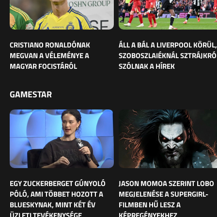
CRISTIANO RONALDÓNAK
ÁLL A BÁL A LIVERPOOL KÖRÜL,
MEGVAN A VÉLEMÉNYE A
SZOBOSZLAIÉKNÁL SZTRÁJKRÓ
MAGYAR FOCISTÁRÓL
SZÓLNAK A HÍREK
GAMESTAR
EGY ZUCKERBERGET GÚNYOLÓ
JASON MOMOA SZERINT LOBO
PÓLÓ, AMI TÖBBET HOZOTT A
MEGJELENÉSE A SUPERGIRL-
BLUESKYNAK, MINT KÉT ÉV
FILMBEN HŰ LESZ A
ÜZLETI TEVÉKENYSÉGE
KÉPREGÉNYEKHEZ