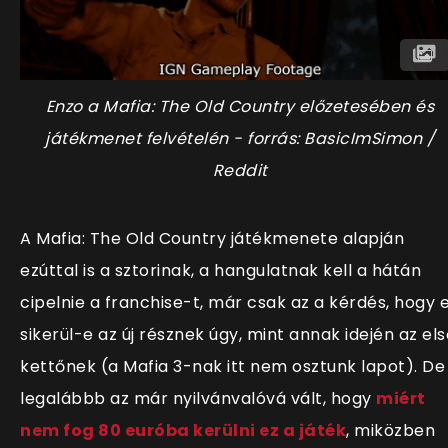
Enzo a Mafia: The Old Country előzetesében és
játékmenet felvételén - forrás: BasicImSimon /
Reddit
A Mafia: The Old Country játékmenete alapján
ezúttal is a sztorinak, a hangulatnak kell a hátán
cipelnie a franchise-t, már csak az a kérdés, hogy 
sikerül-e az új résznek úgy, mint annak idején az els
kettőnek (a Mafia 3-nak itt nem osztunk lapot). De
legalábbb az már nyilvánvalóvá vált, hogy
miért
nem fog 80 euróba kerülni ez a játék
, miközben