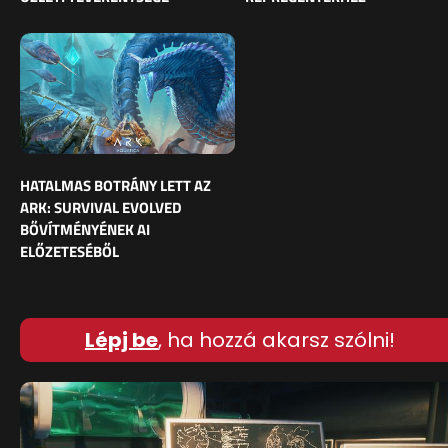
HATALMAS BOTRÁNY LETT AZ
ARK: SURVIVAL EVOLVED
BŐVÍTMÉNYÉNEK AI
ELŐZETESÉBŐL
Lépj be
, ha hozzá akarsz szólni!