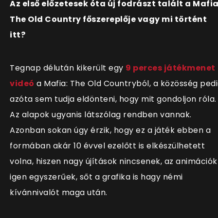
Az első előzetesek óta új fodrászt talált a Mafia
The Old Country főszereplője vagy mi történt
itt?
Tegnap délután kikerült egy
9 perces játékmenet
videó
a Mafia: The Old Countryból, a közösség ped
azóta sem tudja eldönteni, hogy mit gondoljon róla.
Az alapok ugyanis látszólag rendben vannak.
Azonban sokan úgy érzik, hogy ez a játék ebben a
formában akár 10 évvel ezelőtt is elkészülhetett
volna, hiszen nagy újítások nincsenek, az animációk
igen egyszerűek, sőt a grafika is hagy némi
kívánnivalót maga után.