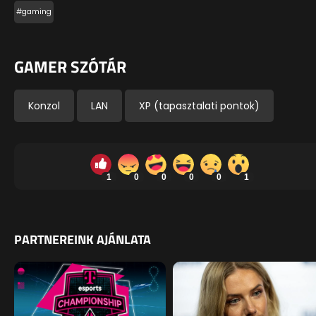
#gaming
GAMER SZÓTÁR
Konzol
LAN
XP (tapasztalati pontok)
1
0
0
0
0
1
PARTNEREINK AJÁNLATA