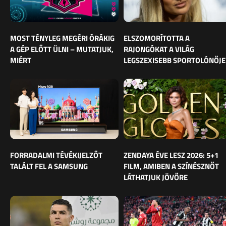
MOST TÉNYLEG MEGÉRI ÓRÁKIG
ELSZOMORÍTOTTA A
A GÉP ELŐTT ÜLNI – MUTATJUK,
RAJONGÓKAT A VILÁG
MIÉRT
LEGSZEXISEBB SPORTOLÓNŐJE
FORRADALMI TÉVÉKIJELZŐT
ZENDAYA ÉVE LESZ 2026: 5+1
TALÁLT FEL A SAMSUNG
FILM, AMIBEN A SZÍNÉSZNŐT
LÁTHATJUK JÖVŐRE