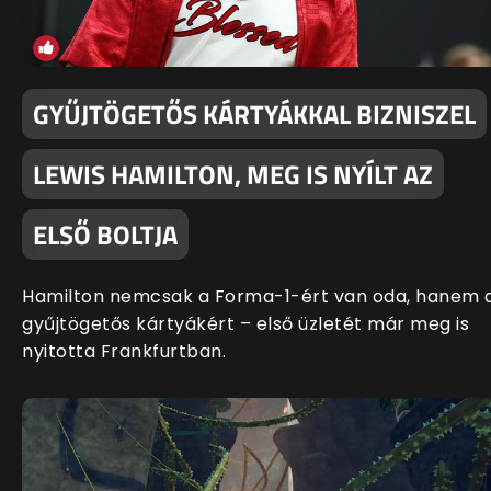
GYŰJTÖGETŐS KÁRTYÁKKAL BIZNISZEL
LEWIS HAMILTON, MEG IS NYÍLT AZ
ELSŐ BOLTJA
Hamilton nemcsak a Forma-1-ért van oda, hanem 
gyűjtögetős kártyákért – első üzletét már meg is
nyitotta Frankfurtban.