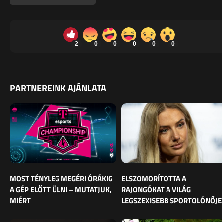
2
0
0
0
0
0
PARTNEREINK AJÁNLATA
MOST TÉNYLEG MEGÉRI ÓRÁKIG
ELSZOMORÍTOTTA A
A GÉP ELŐTT ÜLNI – MUTATJUK,
RAJONGÓKAT A VILÁG
MIÉRT
LEGSZEXISEBB SPORTOLÓNŐJE