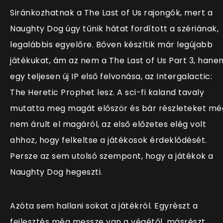
Siránkozhatnak a The Last of Us rajongók, mert a
Naughty Dog úgy tűnik hátat fordított a szériának,
legalábbis egyelőre. Bőven készítik már legújabb
játékukat, ám az nem a The Last of Us Part 3, hane
egy teljesen új IP első felvonása, az Intergalactic:
The Heretic Prophet lesz. A sci-fi kaland tavaly
mutatta meg magát először és bár részleteket mé
nem árult el magáról, az első előzetes elég volt
ahhoz, hogy felkeltse a játékosok érdeklődését.
Persze az sem utolsó szempont, hogy a játékok a
Naughty Dog hegeszti.
Azóta sem hallani sokat a játékról. Egyrészt a
fejlesztés még messze van a végétől, másrészt