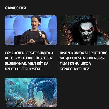
GAMESTAR
EGY ZUCKERBERGET GÚNYOLÓ
JASON MOMOA SZERINT LOBO
PÓLÓ, AMI TÖBBET HOZOTT A
MEGJELENÉSE A SUPERGIRL-
BLUESKYNAK, MINT KÉT ÉV
FILMBEN HŰ LESZ A
ÜZLETI TEVÉKENYSÉGE
KÉPREGÉNYEKHEZ