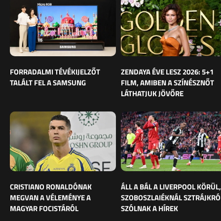
FORRADALMI TÉVÉKIJELZŐT
ZENDAYA ÉVE LESZ 2026: 5+1
TALÁLT FEL A SAMSUNG
FILM, AMIBEN A SZÍNÉSZNŐT
LÁTHATJUK JÖVŐRE
CRISTIANO RONALDÓNAK
ÁLL A BÁL A LIVERPOOL KÖRÜL,
MEGVAN A VÉLEMÉNYE A
SZOBOSZLAIÉKNÁL SZTRÁJKRÓ
MAGYAR FOCISTÁRÓL
SZÓLNAK A HÍREK