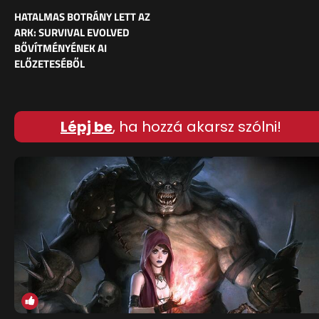
HATALMAS BOTRÁNY LETT AZ
ARK: SURVIVAL EVOLVED
BŐVÍTMÉNYÉNEK AI
ELŐZETESÉBŐL
Lépj be
, ha hozzá akarsz szólni!