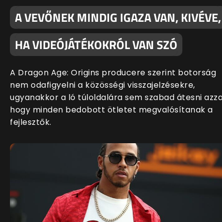
A VEVŐNEK MINDIG IGAZA VAN, KIVÉVE,
HA VIDEÓJÁTÉKOKRÓL VAN SZÓ
A Dragon Age: Origins producere szerint botorság
nem odafigyelni a közösségi visszajelzésekre,
ugyanakkor a ló túloldalára sem szabad átesni azza
hogy minden bedobott ötletet megvalósítanak a
fejlesztők.