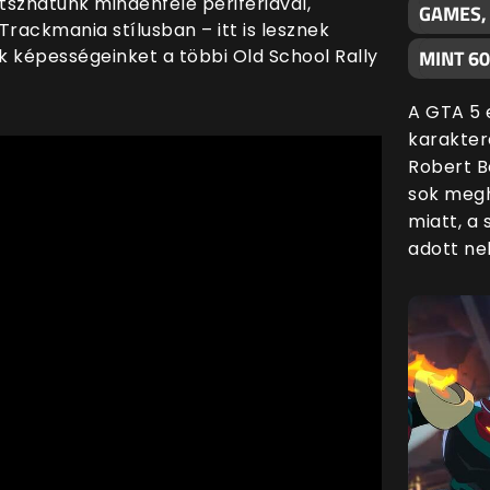
tszhatunk mindenféle perifériával,
GAMES,
rackmania stílusban – itt is lesznek
ük képességeinket a többi Old School Rally
MINT 6
A GTA 5 
karakter
Robert B
sok megh
miatt, a
adott nek