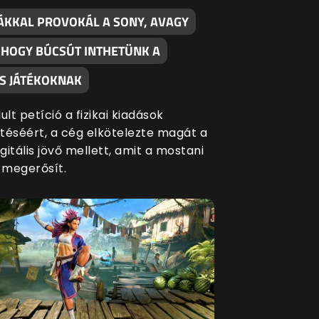
ÁKKAL PROVOKÁL A SONY, AVAGY
, HOGY BÚCSÚT INTHETÜNK A
S JÁTÉKOKNAK
ult petíció a fizikai kiadások
séért, a cég elkötelezte magát a
igitális jövő mellett, amit a mostani
s megerősít.