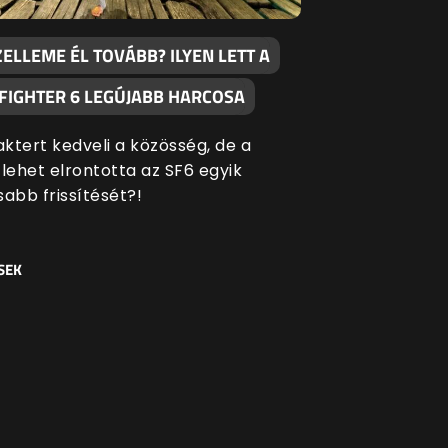
ZELLEME ÉL TOVÁBB? ILYEN LETT A
 FIGHTER 6 LEGÚJABB HARCOSA
aktert kedveli a közösség, de a
ehet elrontotta az SF6 egyik
sabb frissítését?!
SEK