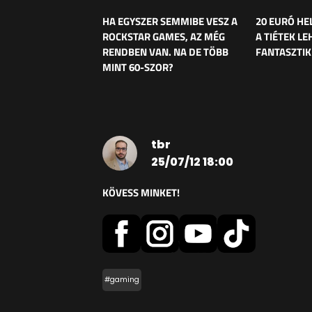
HA EGYSZER SEMMIBE VESZ A
20 EURÓ HE
ROCKSTAR GAMES, AZ MÉG
A TIÉTEK LE
RENDBEN VAN. NA DE TÖBB
FANTASZTI
MINT 60-SZOR?
tbr
25/07/12 18:00
KÖVESS MINKET!
#gaming