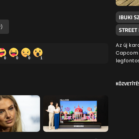
IBUKI S
P)
STREET
Az új kar
Capcom l
0
0
0
1
legfonto
KÖZVETÍTÉ