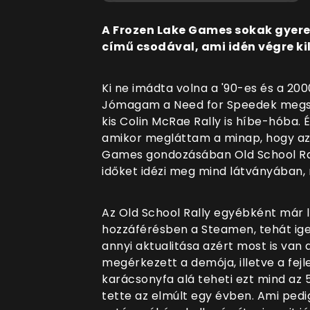
A Frozen Lake Games sokak gyerek
című csodával, ami idén végre kil
Ki ne imádta volna a '90-es és a 2
Jómagam a Need for Speedek megszál
kis Colin McRae Rally is híbe-hóba. 
amikor megláttam a minap, hogy az
Games gondozásában Old School Rall
időket idézi meg mind látványában
Az Old School Rally egyébként már l
hozzáférésben a Steamen, tehát ige
annyi aktualitása azért most is van 
megérkezett a demója, illetve a fej
karácsonyfa alá teheti ezt mind az 5
tette az elmúlt egy évben. Ami pedig