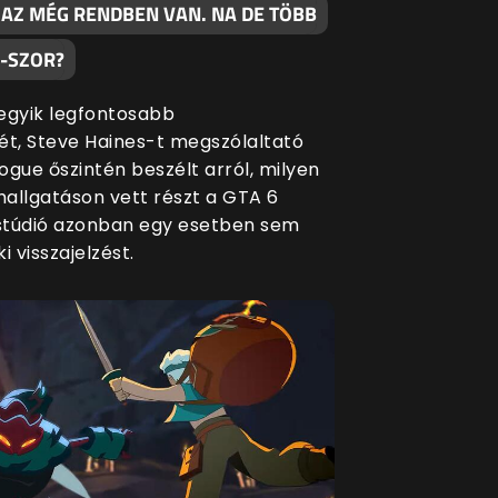
 AZ MÉG RENDBEN VAN. NA DE TÖBB
0-SZOR?
egyik legfontosabb
ét, Steve Haines-t megszólaltató
ogue őszintén beszélt arról, milyen
allgatáson vett részt a GTA 6
 stúdió azonban egy esetben sem
i visszajelzést.