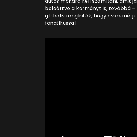
autós mókára kell számítani, amit já
beleértve a kormányt is, továbbá – T
globális ranglisták, hogy összemérj
fanatikussal.