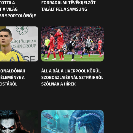
TOTTA A
FORRADALMI TÉVÉKIJELZŐT
 A VILÁG
TALÁLT FEL A SAMSUNG
BB SPORTOLÓNŐJE
 RONALDÓNAK
ÁLL A BÁL A LIVERPOOL KÖRÜL,
VÉLEMÉNYE A
SZOBOSZLAIÉKNÁL SZTRÁJKRÓL
CISTÁRÓL
SZÓLNAK A HÍREK