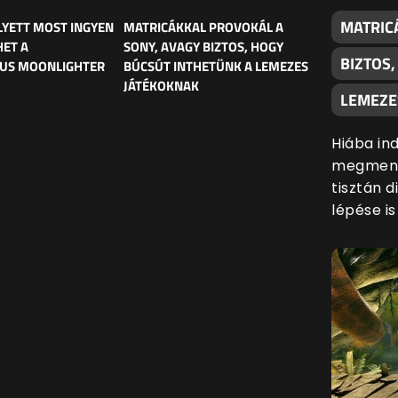
MATRIC
LYETT MOST INGYEN
MATRICÁKKAL PROVOKÁL A
HET A
SONY, AVAGY BIZTOS, HOGY
BIZTOS
KUS MOONLIGHTER
BÚCSÚT INTHETÜNK A LEMEZES
JÁTÉKOKNAK
LEMEZE
Hiába ind
megmenté
tisztán d
lépése i