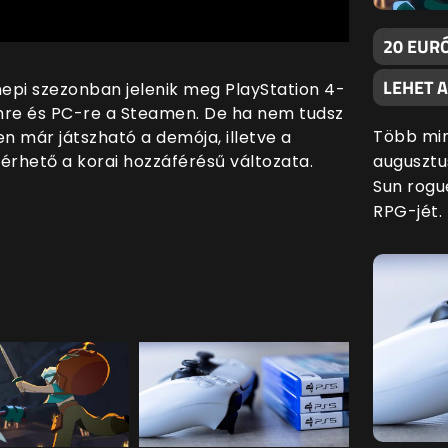
20 EURÓ
LEHET 
nepi szezonban jelenik meg PlayStation 4-
chre és PC-re a Steamen. De ha nem tudsz
Több min
n már játszható a demója, illetve a
érhető a korai hozzáférésű változata.
augusztu
Sun rogu
RPG-jét.