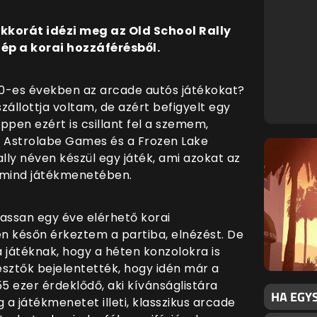
korát idézi meg az Old School Rally
ép a korai hozzáférésből.
000-es években az arcade autós játékokat?
lottja voltam, de azért befigyelt egy
Éppen ezért is csillant fel a szemem,
 Astrolabe Games és a Frozen Lake
y néven készül egy játék, ami azokat az
, mind játékmenetében.
assan egy éve elérhető korai
n későn érkeztem a partiba, elnézést. De
a játéknak, hogy a héten konzolokra is
lesztők bejelentették, hogy idén már a
5 ezer érdeklődő, aki kívánságlistára
HA EGY
 a játékmenetet illeti, klasszikus arcade