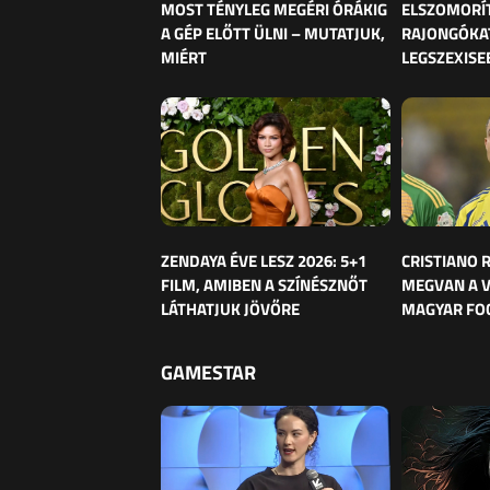
MOST TÉNYLEG MEGÉRI ÓRÁKIG
ELSZOMORÍ
A GÉP ELŐTT ÜLNI – MUTATJUK,
RAJONGÓKAT
MIÉRT
LEGSZEXISE
ZENDAYA ÉVE LESZ 2026: 5+1
CRISTIANO
FILM, AMIBEN A SZÍNÉSZNŐT
MEGVAN A 
LÁTHATJUK JÖVŐRE
MAGYAR FO
GAMESTAR