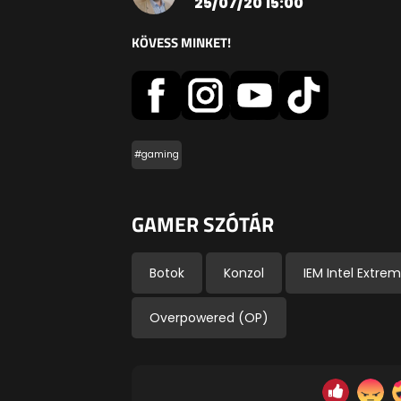
25/07/20 15:00
KÖVESS MINKET!
#gaming
GAMER SZÓTÁR
Botok
Konzol
IEM Intel Extre
Overpowered (OP)