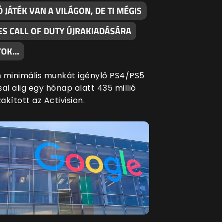
Ó JÁTÉK VAN A VILÁGON, DE TI MÉGIS
ES CALL OF DUTY ÚJRAKIADÁSÁRA
TOK…
 minimális munkát igénylő PS4/PS5
al alig egy hónap alatt 435 millió
zakított az Activision.