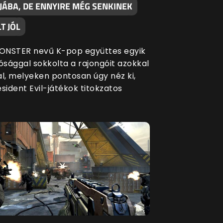
JÁBA, DE ENNYIRE MÉG SENKINEK
T JÓL
ONSTER nevű K-pop együttes egyik
ósággal sokkolta a rajongóit azokkal
al, melyeken pontosan úgy néz ki,
sident Evil-játékok titokzatos