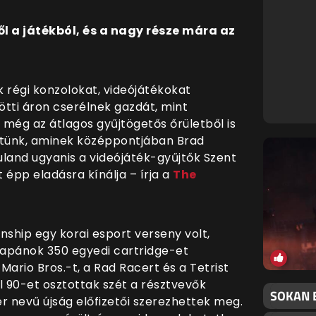
l a játékból, és a nagy része mára az
 régi konzolokat, videójátékokat
ötti áron cserélnek gazdát, mint
még az átlagos gyűjtögetős őrületből is
tünk, aminek középpontjában Brad
land ugyanis a videójáték-gyűjtők Szent
 épp eladásra kínálja – írja a
The
ship egy korai esport verseny volt,
 japánok 350 egyedi cartridge-et
ario Bros.-t, a Rad Racert és a Tetrist
l 90-et osztottak szét a résztvevők
SOKAN 
r nevű újság előfizetői szerezhettek meg.