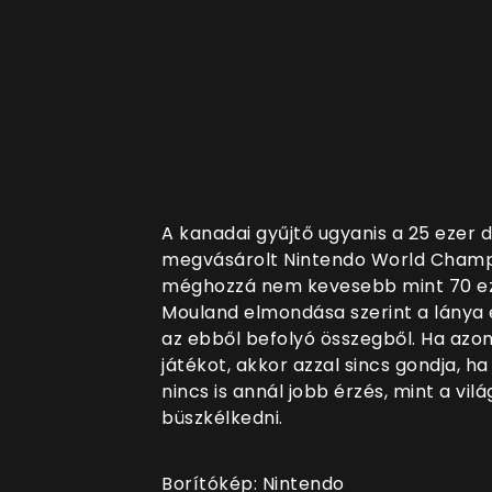
A kanadai gyűjtő ugyanis a 25 ezer dol
megvásárolt Nintendo World Champi
méghozzá nem kevesebb mint 70 ezer 
Mouland elmondása szerint a lánya 
az ebből befolyó összegből. Ha azo
játékot, akkor azzal sincs gondja, h
nincs is annál jobb érzés, mint a vil
büszkélkedni.
Borítókép: Nintendo