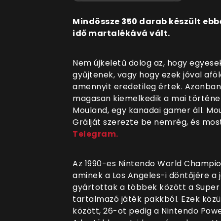
Mindössze 350 darab készült ebbő
idő martalékává vált.
Nem újkeletű dolog az, hogy egyesek
gyűjtenek, vagy hogy ezek jóval aföl
amennyit eredetileg értek. Azonban 
magasan kiemelkedik a mai történe
Mouland, egy kanadai gamer áll. Mou
Grálját szerezte be nemrég, és most
Telegram.
Az 1990-es Nintendo World Champion
aminek a Los Angeles-i döntőjére a
gyártottak a többek között a Super M
tartalmazó játék pakkból. Ezek közü
között, 26-ot pedig a Nintendo Powe