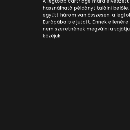
A legtöbb cartridge mára elveszett
használható példányt találni belőle
együtt három van összesen, a legtö
Európába is eljutott. Ennek ellenér
nem szeretnének megválni a sajátju
közéjük.