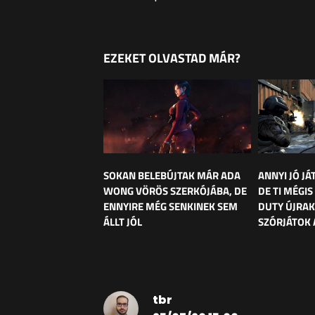
EZEKET OLVASTAD MÁR?
SOKAN BELEBÚJTAK MÁR ADA
ANNYI JÓ JÁ
WONG VÖRÖS SZERKÓJÁBA, DE
DE TI MÉGIS
ENNYIRE MÉG SENKINEK SEM
DUTY ÚJRA
ÁLLT JÓL
SZÓRJÁTOK 
tbr