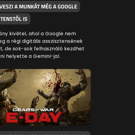
LVESZI A MUNKÁT MÉG A GOOGLE
TENSTŐL IS
ány kivétel, ahol a Google nem
g a régi digitális asszisztensének
át, de sok-sok felhasználó kezdhet
i helyette a Gemini-jal.