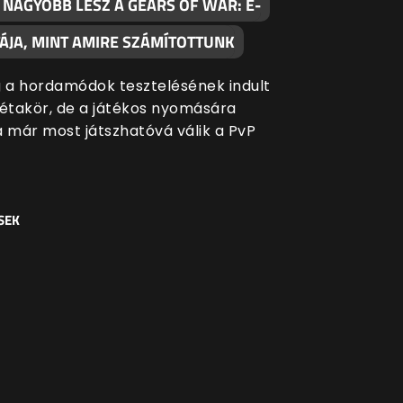
 NAGYOBB LESZ A GEARS OF WAR: E-
TÁJA, MINT AMIRE SZÁMÍTOTTUNK
g a hordamódok tesztelésének indult
bétakör, de a játékos nyomására
a már most játszhatóvá válik a PvP
SEK