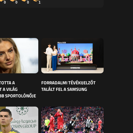
0
0
0
1
TOTTA A
FORRADALMI TÉVÉKIJELZŐT
 A VILÁG
TALÁLT FEL A SAMSUNG
BB SPORTOLÓNŐJE