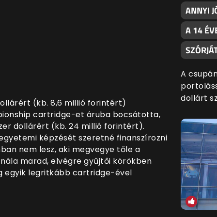
ANNYI J
A 14 ÉV
SZÓRJÁ
A csupán
portoláss
dollárt s
lárért (kb. 8,6 millió forintért)
onship cartridge-et áruba bocsátotta,
dollárért (kb. 24 millió forintért).
egyetemi képzését szeretné finanszírozni
nban nem lesz, aki megvegye tőle a
a nála marad, elvégre gyűjtői körökben
ág egyik legritkább cartridge-ével