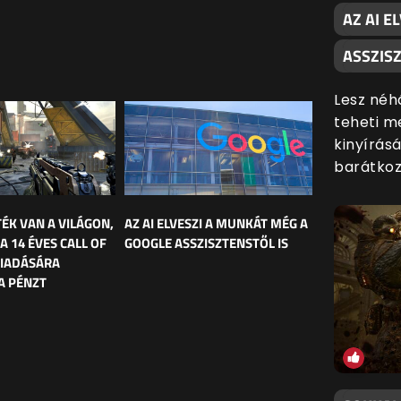
AZ AI E
ASSZISZ
Lesz néh
teheti me
kinyírás
barátkozn
TÉK VAN A VILÁGON,
AZ AI ELVESZI A MUNKÁT MÉG A
 A 14 ÉVES CALL OF
GOOGLE ASSZISZTENSTŐL IS
KIADÁSÁRA
A PÉNZT