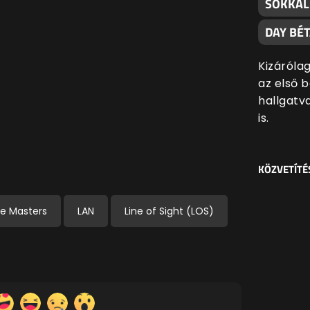
SOKKAL
DAY BÉ
Kizáróla
az első 
hallgatv
is.
KÖZVETÍTÉ
me Masters
LAN
Line of Sight (LOS)