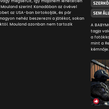
 vagy megsérült, így majdnem lehetetlen
SZERKÓ
. Mouland szerint Kanadában az övével
bbet az USA-ban birtokolják, és pár
SEM ÁLL
e nagyon nehéz beszerezni a játékot, sokan
któl. Mouland azonban nem tartozik
A BABYM
tagja val
a fotókk
mint a Re
kémnője.