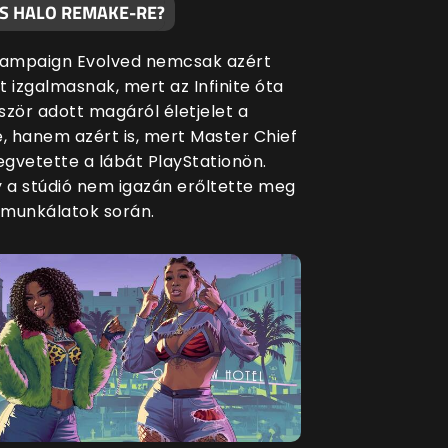
S HALO REMAKE-RE?
Campaign Evolved nemcsak azért
t izgalmasnak, mert az Infinite óta
ször adott magáról életjelet a
e, hanem azért is, mert Master Chief
gvetette a lábát PlayStationön.
y a stúdió nem igazán erőltette meg
munkálatok során.