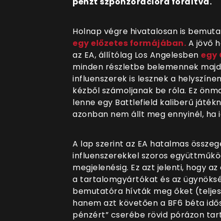
pénzt szponzorációra fordítva.
Holnap végre hivatalosan is bemutatk
egy előzetes formájában.
A jövő h
az EA, állítólag Los Angelesben
egy 
minden részletbe belemennek majd a
influenszerek is lesznek a helyszíne
kézből számoljanak be róla. Ez önm
lenne egy Battlefield kaliberű játék
azonban nem állt meg ennyinél, ha 
A lap szerint az EA hatalmas összeg
influenszerekkel szoros együttműkö
megjelenésig. Ez azt jelenti, hogy 
a tartalomgyártókat és az ügynöksé
bemutatóra hívták meg őket (teljes
hanem azt követően a BF6 béta idős
pénzért” cserébe rövid pórázon tart