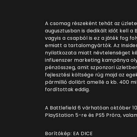
A csomag részeként tehát az üzlete
augusztusban is dedikált időt kell a 
vagyis a csapból is ez a játék fog f
emiatt a tartalomgyártók. Az Insider
nyilatkozata miatt névtelenséget kért
influenszer marketing kampánya oly
pénzösszeg, amit szponzori üzletben
fejlesztési költsége rúg majd az ege
pármillió dollárt amellé a kb. 400 mi
fordítottak eddig.
A Battlefield 6 várhatóan október 10
PlayStation 5-re és PS5 Próra, valam
Borítókép: EA DICE