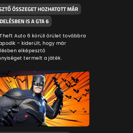
SZTŐ ÖSSZEGET HOZHATOTT MÁR
ELÉSBEN IS A GTA 6
Theft Auto 6 körüli őrület továbbra
apodik – kiderült, hogy már
lésben elképesztő
yiséget termelt a játék.