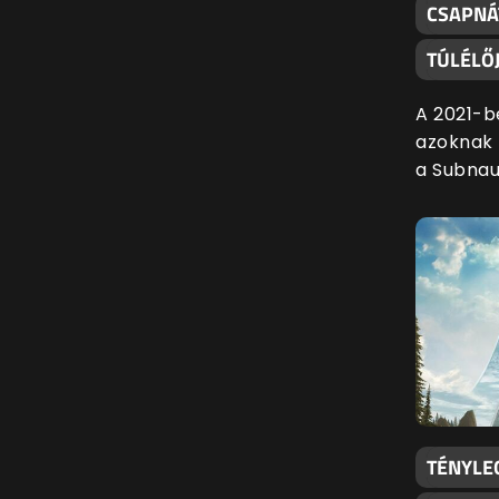
CSAPNÁ
TÚLÉLŐJ
A 2021-b
azoknak f
a Subnau
TÉNYLE