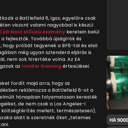
ozik a Battlefield 6, igaz, egyelőre csak
éten viszont valami nagyobbal is készül
CoD Next stílusú esemény
keretein belül
 fejlesztők. Továbbá újságírók és
n, hogy próbát tegyenek a BF6-tal és első
agában még ugyan sztenderd eljárás is
nál, nem sok hírértéke volna. Az EA
igazak az
Insider Gaming
értesülései.
eket fordít majd arra, hogy az
désben reklámozza a Battlefield 6-ot a
az elmúlt hónapban folyamatosan keresték
geiket, de nem csak a Los Angeles-i
 költségtérítés mellett, természetesen),
zaka alatt is szeretnék őket „tetemes
HA 9000
ani.