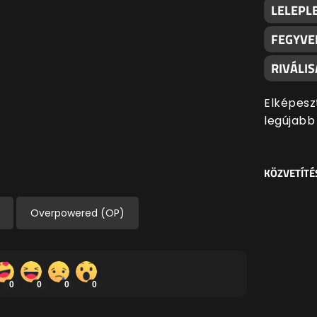
LELEPLE
FEGYVE
RIVÁLI
Elképesz
legújabb
KÖZVETÍTÉ
Overpowered (OP)
0
0
0
0