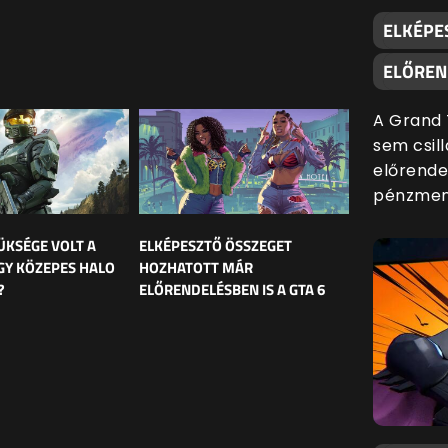
ELKÉPE
ELŐREND
A Grand 
sem csill
előrende
pénzmenn
ÜKSÉGE VOLT A
ELKÉPESZTŐ ÖSSZEGET
GY KÖZEPES HALO
HOZHATOTT MÁR
?
ELŐRENDELÉSBEN IS A GTA 6