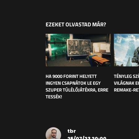
EZEKET OLVASTAD MÁR?
HA 9000 FORINT HELYETT
TÉNYLEG SZ
INGYEN CSAPNÁTOK LE EGY
VILÁGNAK E
SZUPER TÚLÉLŐJÁTÉKRA, ERRE
REMAKE-RE
TESSÉK!
tbr
25/07/23 20:00