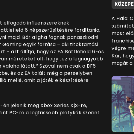
KÖZEPE
A Halo: 
t elfogadó influenszereknek
számítot
Battlefield 6 népszerűsítésére fordítania,
most elő
olyni majd. Bár aligha fognak panaszkodni
franchis
 Gaming egyik forrása – aki titoktartási
végre me
 – azt állítja, hogy az EA Battlefield 6-os
Kár, hog
an méreteket ölt, hogy „ez a legnagyobb
magát a 
 valaha látott.” Szóval nem csak a BF6
kbe, és az EA talált még a perselyben
llió mellé, amit a játék elkészítésére
-én jelenik meg Xbox Series X|S-re,
int PC-re a legfrissebb pletykák szerint.