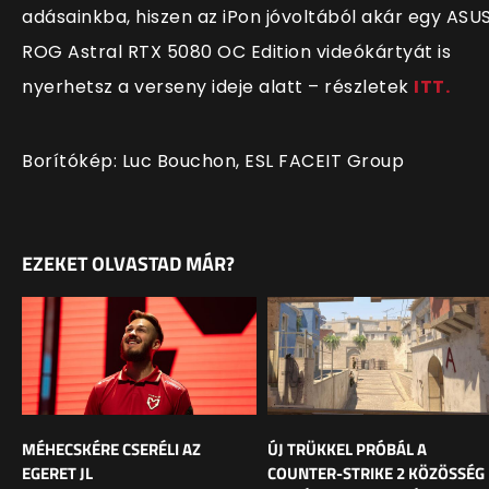
adásainkba, hiszen az iPon jóvoltából akár egy ASU
ROG Astral RTX 5080 OC Edition videókártyát is
nyerhetsz a verseny ideje alatt – részletek
ITT.
Borítókép: Luc Bouchon, ESL FACEIT Group
EZEKET OLVASTAD MÁR?
MÉHECSKÉRE CSERÉLI AZ
ÚJ TRÜKKEL PRÓBÁL A
EGERET JL
COUNTER-STRIKE 2 KÖZÖSSÉG