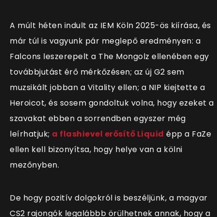
A múlt héten indult az IEM Köln 2025-ös kiírása, és
már túl is vagyunk pár meglepő eredményen: a
Falcons leszerepelt a The Mongolz ellenében egy
továbbjutást érő mérkőzésen; az új G2 sem
muzsikált jobban a Vitality ellen; a NIP kiejtette a
Heroicot, és sosem gondoltuk volna, hogy ezeket a
szavakat ebben a sorrendben egyszer még
leírhatjuk;
a flashievel erősítő Liquid
épp a FaZe
ellen kell bizonyítsa, hogy helye van a kölni
mezőnyben.
De hogy pozitív dolgokról is beszéljünk, a magyar
CS2 rajongók legalábbb örülhetnek annak, hogy a