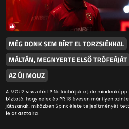
MÉG DONK SEM BÍRT EL TORZSIÉKKAL
MÁLTÁN, MEGNYERTE ELSŐ TRÓFEÁJÁT
AZ ÚJ MOUZ
A MOUZ visszatért? Ne kiabáljuk el, de mindenképp
bíztató, hogy xelex és PR 18 évesen már ilyen szint
játszanak, miközben Spinx élete teljesítményét tet
le az asztalra.