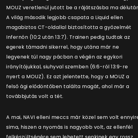
MOUZ veretlenül jutott be a rájátszásba ma délután
A világ második legjobb csapata a Liquid ellen
magabiztos CT-oldallal biztosította a győzelmét
Infernón (10:2 után 13:7). Trainen pedig tudtak az
egerek támadni sikerrel, hogy utána már ne
legyenek túl nagy pácban a végén az egykori
irányítójukkal, siuhyval szemben (6:6-ról 13:9-re
nyert a MOUZ). Ez azt jelentette, hogy a MOUZ a
felső ági elődöntőben találta magát, ahol már a
továbbjutás volt a tét.
A mai, NAVI elleni meccs már közel sem volt ennyir
sima, hiszen a nyomás is nagyobb volt, az ellenfél
felkészültségére sem lehetett senkinek egy rossz