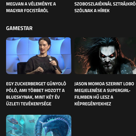
MEGVAN A VÉLEMÉNYE A
SZOBOSZLAIÉKNÁL SZTRÁJKRÓ
MAGYAR FOCISTÁRÓL
SZÓLNAK A HÍREK
GAMESTAR
EGY ZUCKERBERGET GÚNYOLÓ
JASON MOMOA SZERINT LOBO
PÓLÓ, AMI TÖBBET HOZOTT A
MEGJELENÉSE A SUPERGIRL-
BLUESKYNAK, MINT KÉT ÉV
FILMBEN HŰ LESZ A
ÜZLETI TEVÉKENYSÉGE
KÉPREGÉNYEKHEZ