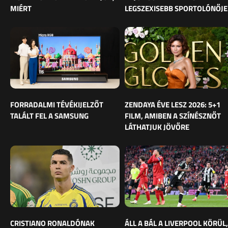
MIÉRT
LEGSZEXISEBB SPORTOLÓNŐJE
FORRADALMI TÉVÉKIJELZŐT
ZENDAYA ÉVE LESZ 2026: 5+1
TALÁLT FEL A SAMSUNG
FILM, AMIBEN A SZÍNÉSZNŐT
LÁTHATJUK JÖVŐRE
CRISTIANO RONALDÓNAK
ÁLL A BÁL A LIVERPOOL KÖRÜL,