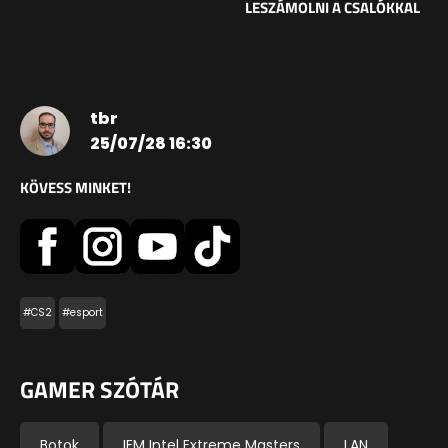
LESZÁMOLNI A CSALÓKKAL
tbr
25/07/28 16:30
KÖVESS MINKET!
#CS2
#esport
GAMER SZÓTÁR
Botok
IEM Intel Extreme Masters
LAN