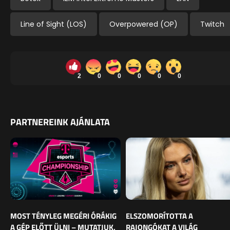
Line of Sight (LOS)
Overpowered (OP)
Twitch
2
0
0
0
0
0
PARTNEREINK AJÁNLATA
MOST TÉNYLEG MEGÉRI ÓRÁKIG
ELSZOMORÍTOTTA A
A GÉP ELŐTT ÜLNI – MUTATJUK,
RAJONGÓKAT A VILÁG