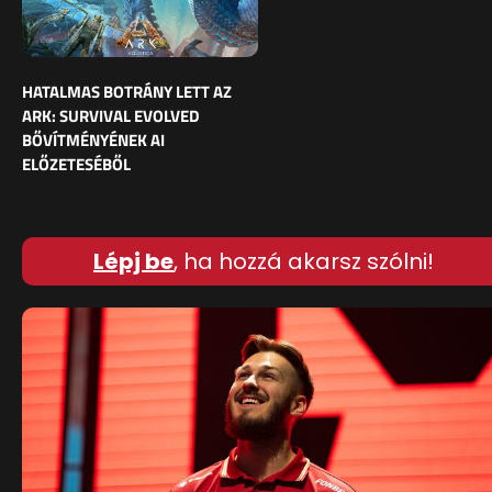
HATALMAS BOTRÁNY LETT AZ
ARK: SURVIVAL EVOLVED
BŐVÍTMÉNYÉNEK AI
ELŐZETESÉBŐL
Lépj be
, ha hozzá akarsz szólni!