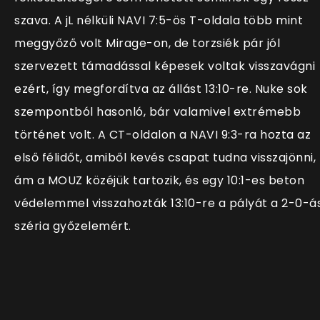
szava. A jL nélküli NAVI 7:5-ös T-oldala több mint
meggyőző volt Mirage-on, de torzsiék pár jól
szervezett támadással képesek voltak visszavágni
ezért, így megfordítva az állást 13:10-re. Nuke sok
szempontból hasonló, bár valamivel extrémebb
történet volt. A CT-oldalon a NAVI 9:3-ra hozta az
első félidőt, amiből kevés csapat tudna visszajönni,
ám a MOUZ közéjük tartozik, és egy 10:1-es beton
védelemmel visszahozták 13:10-re a pályát a 2-0-á
széria győzelemért.