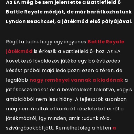
Az EA még be sem jelentette a Battlefield 6
Battle Royale módját, de már barátkozhatunk
Lyndon Beachcsel, a játékmód első pályájával.
Régóta tudni, hogy egy ingyenes
Battle Royale
játékmód
is érkezik a Battlefield 6-hoz. Az EA
következő lövöldözős játéka egy bő évtizedes
késést próbál majd ledolgozni ezen a téren, de
legalább
nagy reményei vannak a kiadónak
a
játékosszámokat és a bevételeket tekintve, vagyis
ambícióból nem lesz hiány. A fejlesztők azonban
még nem árultak el konkrét részleteket erről a
játékmódról, így minden, amit tudunk róla,
szivárgásokból jött. Remélhetőleg a héten
a