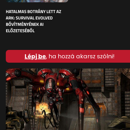
HATALMAS BOTRÁNY LETT AZ
ARK: SURVIVAL EVOLVED
BŐVÍTMÉNYÉNEK AI
ELŐZETESÉBŐL
Lépj be
, ha hozzá akarsz szólni!