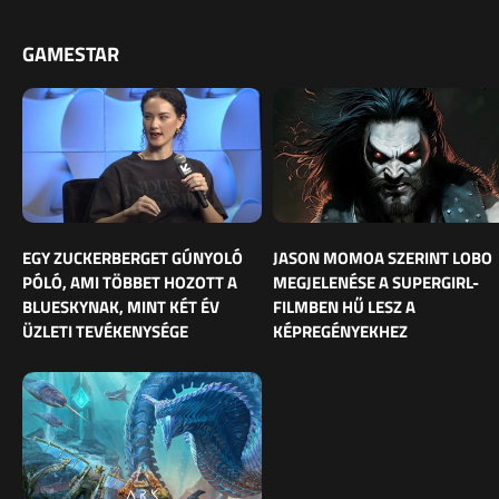
GAMESTAR
EGY ZUCKERBERGET GÚNYOLÓ
JASON MOMOA SZERINT LOBO
PÓLÓ, AMI TÖBBET HOZOTT A
MEGJELENÉSE A SUPERGIRL-
BLUESKYNAK, MINT KÉT ÉV
FILMBEN HŰ LESZ A
ÜZLETI TEVÉKENYSÉGE
KÉPREGÉNYEKHEZ