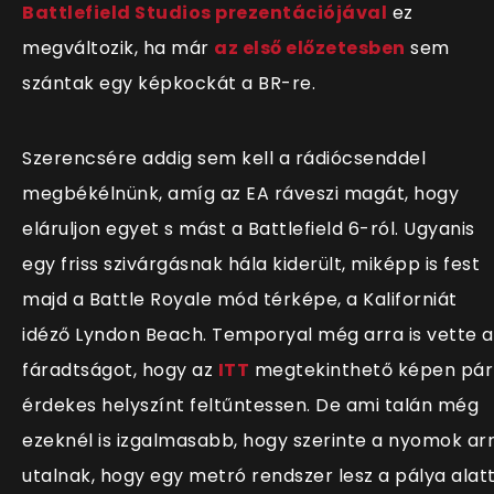
Battlefield Studios prezentációjával
ez
megváltozik, ha már
az első előzetesben
sem
szántak egy képkockát a BR-re.
Szerencsére addig sem kell a rádiócsenddel
megbékélnünk, amíg az EA ráveszi magát, hogy
eláruljon egyet s mást a Battlefield 6-ról. Ugyanis
egy friss szivárgásnak hála kiderült, miképp is fest
majd a Battle Royale mód térképe, a Kaliforniát
idéző Lyndon Beach. Temporyal még arra is vette a
fáradtságot, hogy az
ITT
megtekinthető képen pár
érdekes helyszínt feltűntessen. De ami talán még
ezeknél is izgalmasabb, hogy szerinte a nyomok ar
utalnak, hogy egy metró rendszer lesz a pálya alatt