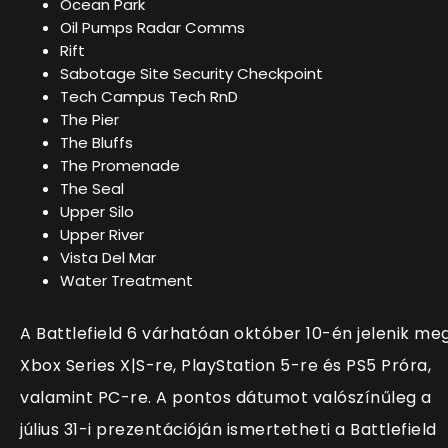
Ocean Park
Oil Pumps Radar Comms
Rift
Sabotage Site Security Checkpoint
Tech Campus Tech RnD
The Pier
The Bluffs
The Promenade
The Seal
Upper Silo
Upper River
Vista Del Mar
Water Treatment
A Battlefield 6 várhatóan október 10-én jelenik me
Xbox Series X|S-re, PlayStation 5-re és PS5 Próra,
valamint PC-re. A pontos dátumot valószínűleg a
július 31-i prezentációján ismertetheti a Battlefield