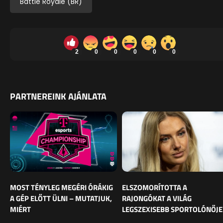
Battle Royale (BR)
2
0
0
0
0
0
PARTNEREINK AJÁNLATA
MOST TÉNYLEG MEGÉRI ÓRÁKIG
ELSZOMORÍTOTTA A
A GÉP ELŐTT ÜLNI – MUTATJUK,
RAJONGÓKAT A VILÁG
MIÉRT
LEGSZEXISEBB SPORTOLÓNŐJE