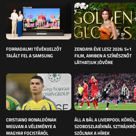
FORRADALMI TÉVÉKIJELZŐT
ZENDAYA ÉVE LESZ 2026: 5+1
TALÁLT FEL A SAMSUNG
FILM, AMIBEN A SZÍNÉSZNŐT
LÁTHATJUK JÖVŐRE
CRISTIANO RONALDÓNAK
ÁLL A BÁL A LIVERPOOL KÖRÜL,
MEGVAN A VÉLEMÉNYE A
SZOBOSZLAIÉKNÁL SZTRÁJKRÓ
MAGYAR FOCISTÁRÓL
SZÓLNAK A HÍREK