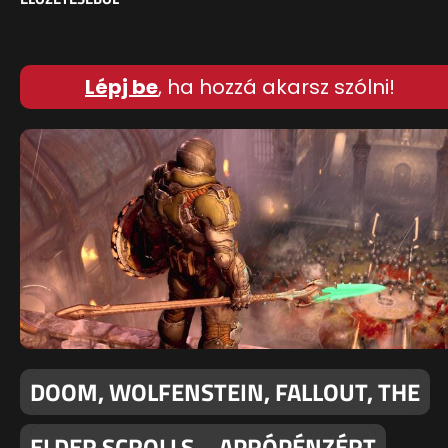
Lépj be
, ha hozzá akarsz szólni!
DOOM, WOLFENSTEIN, FALLOUT, THE
ELDER SCROLLS – APRÓPÉNZÉRT