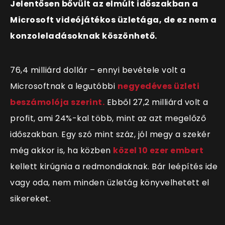
Jelentősen bővült az elmúlt időszakban a
Microsoft videójátékos üzletága, de ez nem a
konzoleladásoknak köszönhető.
76,4 milliárd dollár – ennyi bevétele volt a
Microsoftnak a legutóbbi
negyedéves üzleti
beszámolója szerint.
Ebből 27,2 milliárd volt a
profit, ami 24%-kal több, mint az azt megelőző
időszakban. Egy szó mint száz, jól megy a szekér
még akkor is, ha közben
közel 10 ezer embert
kellett kirúgnia a redmondiaknak. Bár leépítés ide
vagy oda, nem minden üzletág könyvelhetett el
sikereket.