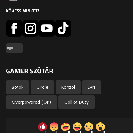
KÖVESS MINKET!
#gaming
GAMER SZÓTÁR
Botok
Circle
Konzol
LAN
Overpowered (OP)
Call of Duty
1
0
0
1
0
0