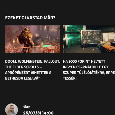
EZEKET OLVASTAD MÁR?
DOOM, WOLFENSTEIN, FALLOUT,
HA 9000 FORINT HELYETT
THE ELDER SCROLLS –
INGYEN CSAPNÁTOK LE EGY
APRÓPÉNZÉRT VIHETITEK A
SZUPER TÚLÉLŐJÁTÉKRA, ERRE
BETHESDA LEGJAVÁT
TESSÉK!
tbr
25/07/31 14:00