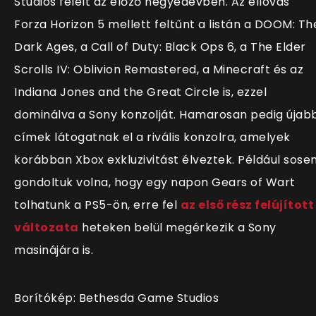
Studios felelt az előző negyedévben. Az éllovas
Forza Horizon 5 mellett feltűnt a listán a DOOM: Th
Dark Ages, a Call of Duty: Black Ops 6, a The Elder
Scrolls IV: Oblivion Remastered, a Minecraft és az
Indiana Jones and the Great Circle is, ezzel
dominálva a Sony konzolját. Hamarosan pedig újab
címek látogatnak el a rivális konzolra, amelyek
korábban Xbox exkluzivitást élveztek. Például sose
gondoltuk volna, hogy egy napon Gears of Wart
tolhatunk a PS5-ön, erre fel
az első rész felújított
változata
heteken belül megérkezik a Sony
masinájára is.
Borítókép: Bethesda Game Studios