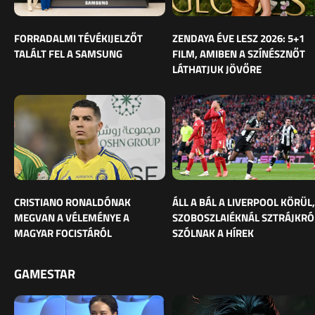
FORRADALMI TÉVÉKIJELZŐT
ZENDAYA ÉVE LESZ 2026: 5+1
TALÁLT FEL A SAMSUNG
FILM, AMIBEN A SZÍNÉSZNŐT
LÁTHATJUK JÖVŐRE
CRISTIANO RONALDÓNAK
ÁLL A BÁL A LIVERPOOL KÖRÜL,
MEGVAN A VÉLEMÉNYE A
SZOBOSZLAIÉKNÁL SZTRÁJKRÓ
MAGYAR FOCISTÁRÓL
SZÓLNAK A HÍREK
GAMESTAR