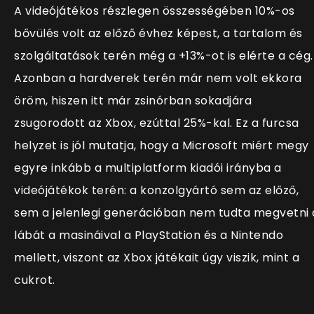
A videójátékos részlegen összességében 10%-os
bővülés volt az előző évhez képest, a tartalom és
szolgáltatások terén még a +13%-ot is elérte a cég.
Azonban a hardverek terén már nem volt ekkora
öröm, hiszen itt már zsinórban sokadjára
zsugorodott az Xbox, ezúttal 25%-kal. Ez a furcsa
helyzet is jól mutatja, hogy a Microsoft miért megy
egyre inkább a multiplatform kiadói irányba a
videójátékok terén: a konzolgyártó sem az előző,
sem a jelenlegi generációban nem tudta megvetni 
lábát a masináival a PlayStation és a Nintendo
mellett, viszont az Xbox játékait úgy viszik, mint a
cukrot.