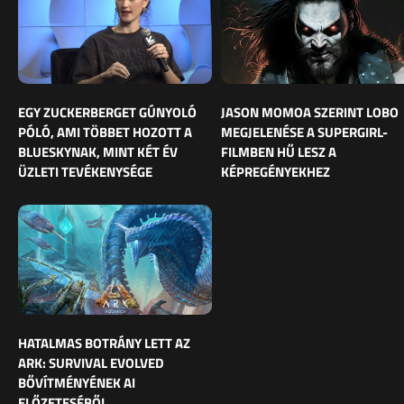
EGY ZUCKERBERGET GÚNYOLÓ
JASON MOMOA SZERINT LOBO
PÓLÓ, AMI TÖBBET HOZOTT A
MEGJELENÉSE A SUPERGIRL-
BLUESKYNAK, MINT KÉT ÉV
FILMBEN HŰ LESZ A
ÜZLETI TEVÉKENYSÉGE
KÉPREGÉNYEKHEZ
HATALMAS BOTRÁNY LETT AZ
ARK: SURVIVAL EVOLVED
BŐVÍTMÉNYÉNEK AI
ELŐZETESÉBŐL