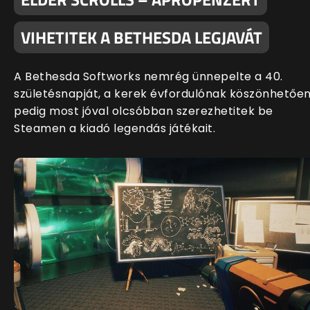
VIHETITEK A BETHESDA LEGJAVÁT
A Bethesda Softworks nemrég ünnepelte a 40.
születésnapját, a kerek évfordulónak köszönhetőe
pedig most jóval olcsóbban szerezhetitek be
Steamen a kiadó legendás játékait.