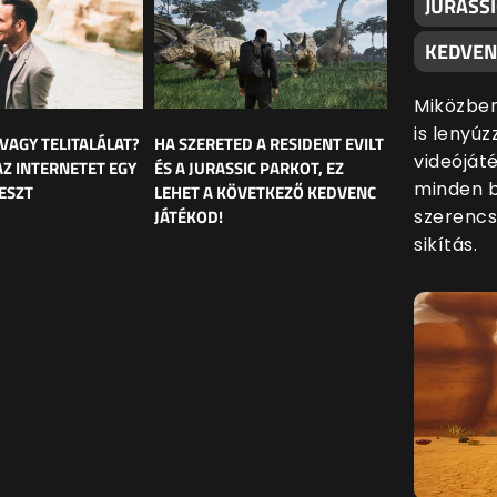
JURASSI
KEDVEN
Miközben
is lenyúz
 VAGY TELITALÁLAT?
HA SZERETED A RESIDENT EVILT
videóját
AZ INTERNETET EGY
ÉS A JURASSIC PARKOT, EZ
minden 
ESZT
LEHET A KÖVETKEZŐ KEDVENC
szerencs
JÁTÉKOD!
sikítás.