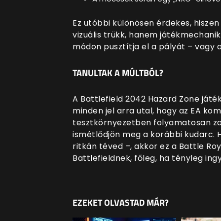
Ez utóbbi különösen érdekes, hiszen
vizuális trükk, hanem játékmechanika
módon pusztítja el a pályát – vagy a
TANULTAK A MÚLTBÓL?
A Battlefield 2042 Hazard Zone játék
minden jel arra utal, hogy az EA ko
tesztkörnyezetben folyamatosan zajl
ismétlődjön meg a korábbi kudarc. 
ritkán téved –, akkor ez a Battle Roy
Battlefieldnek, főleg, ha tényleg ingy
EZEKET OLVASTAD MÁR?