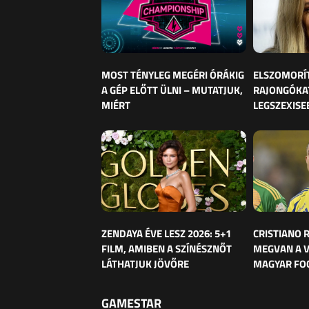
MOST TÉNYLEG MEGÉRI ÓRÁKIG
ELSZOMORÍ
A GÉP ELŐTT ÜLNI – MUTATJUK,
RAJONGÓKAT
MIÉRT
LEGSZEXISE
ZENDAYA ÉVE LESZ 2026: 5+1
CRISTIANO
FILM, AMIBEN A SZÍNÉSZNŐT
MEGVAN A 
LÁTHATJUK JÖVŐRE
MAGYAR FO
GAMESTAR