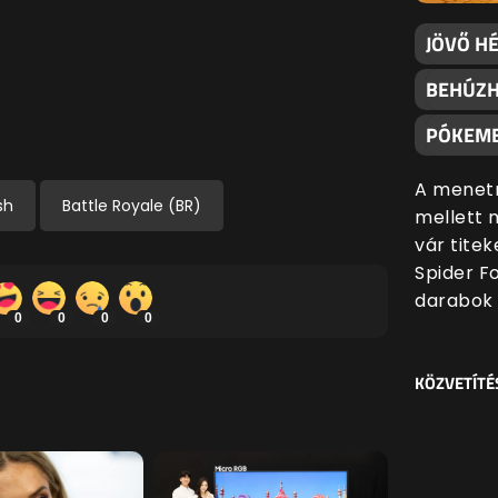
JÖVŐ H
BEHÚZH
PÓKEM
A menetr
sh
Battle Royale (BR)
mellett 
vár tite
Spider F
darabok 
0
0
0
0
KÖZVETÍTÉ