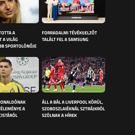
TOTTA A
FORRADALMI TÉVÉKIJELZŐT
 A VILÁG
TALÁLT FEL A SAMSUNG
BB SPORTOLÓNŐJE
 RONALDÓNAK
ÁLL A BÁL A LIVERPOOL KÖRÜL,
VÉLEMÉNYE A
SZOBOSZLAIÉKNÁL SZTRÁJKRÓL
CISTÁRÓL
SZÓLNAK A HÍREK