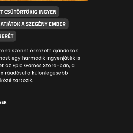
ÉT CSÜTÖRTÖKIG INGYEN
ATJÁTOK A SZEGÉNY EMBER
BERÉT
end szerint érkezett ajándékok
most egy harmadik ingyenjáték is
ket az Epic Games Store-ban, a
ox ráadásul a különlegesebb
közé tartozik.
SEK