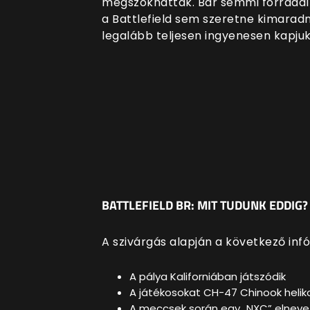
megszokhatták. Bár semmi forradalm
a Battlefield sem szeretne kimaradni
legalább teljesen ingyenesen kapju
BATTLEFIELD BR: MIT TUDUNK EDDIG?
A szivárgás alapján a következő infó
A pálya Kaliforniában játszódik
A játékosokat CH-47 Chinook helikop
A meccsek során egy „NXC” elnevez