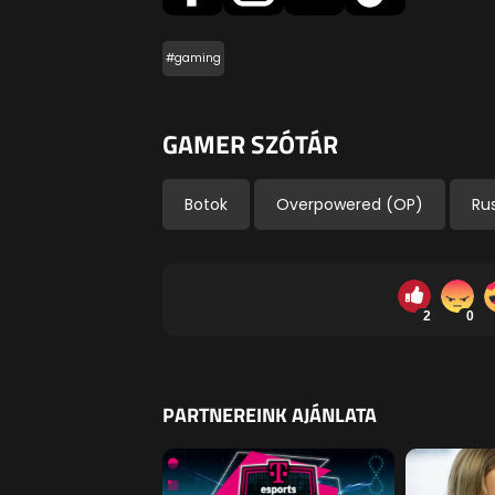
#gaming
GAMER SZÓTÁR
Botok
Overpowered (OP)
Ru
2
0
PARTNEREINK AJÁNLATA