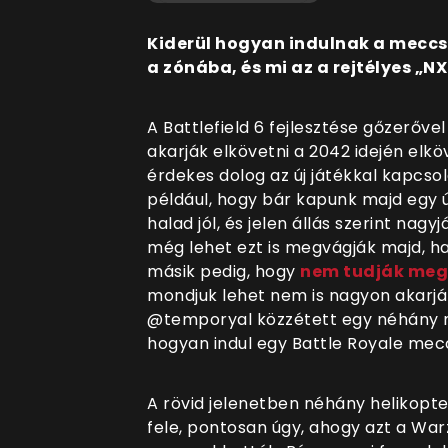
Kiderül hogyan indulnak a meccs
a zónába, és mi az a rejtélyes „NX
A Battlefield 6 fejlesztése gőzerővel
akarják elkövetni a 2042 idején elk
érdekes dolog az új játékkal kapcsol
például, hogy bár kapunk majd egy 
halad jól, és jelen állás szerint nag
még lehet ezt is megvágják majd, ha 
másik pedig, hogy
nem tudják meg
mondjuk lehet nem is nagyon akarják
@temporyal közzétett egy néhány 
hogyan indul egy Battle Royale mec
A rövid jelenetben néhány helikopter
fele, pontosan úgy, ahogy azt a Wa