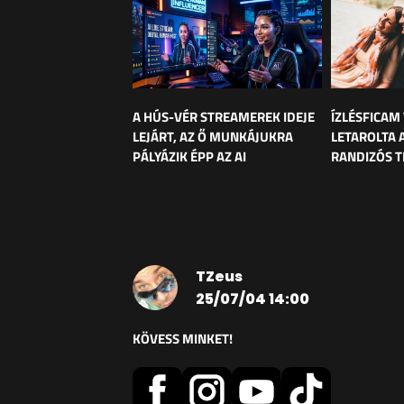
A HÚS-VÉR STREAMEREK IDEJE
ÍZLÉSFICAM
LEJÁRT, AZ Ő MUNKÁJUKRA
LETAROLTA 
PÁLYÁZIK ÉPP AZ AI
RANDIZÓS T
TZeus
25/07/04 14:00
KÖVESS MINKET!