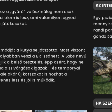
AZ INTE
 ez a „gyűrű” valószínűleg nem csak
i elem is lesz, ami valamilyen egyedi
Egy pszic
 játékosokat.
mennyire
randi par
gondolta
módját a kutya se játszotta. Most viszont
molyabban veszi a BR-zsánert. A Labs nevű
ik a belső tesztelés, épp azért, hogy ne
Ha a szivárgások igazak – és temporyal
ale akár új korszakot is hozhat a
enes lesz és jól is működik.
HA SZER