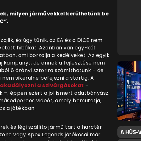
ek, milyen járművekkel kerülhetünk be
C”.
 zajlik, és úgy tűnik, az EA és a DICE nem
övetett hibákat. Azonban van egy-két
atban, ami borzolja a kedélyeket. Az egyik
új kampányt, de ennek a fejlesztése nem
yjából 6 órányi sztorira számíthatunk – de
nem sikerülne befejezni a startig. A
akadályozni a szivárgásokat
–
 –, éppen ezért a jól ismert adatbányász,
másodperces videót, amely bemutatja,
cs a játékban.
ek és légi szállító jármű tart a harctér
A HÚS-V
rzone vagy Apex Legends játékosai már