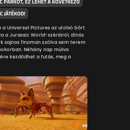
C PARKOT, EZ LEHET A KÖVETKEZŐ
C JÁTÉKOD!
 a Universal Pictures az utolsó bőrt
za a Jurassic World-szériáról, dínós
ék sajnos finoman szólva sem terem
bokorban. Néhány nap múlva
ére kezdődhet a futás, meg a