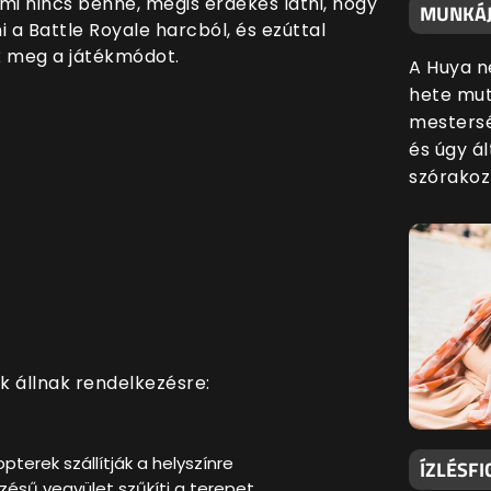
i nincs benne, mégis érdekes látni, hogy
MUNKÁJ
 a Battle Royale harcból, és ezúttal
k meg a játékmódot.
A Huya n
hete mut
mestersé
és úgy ál
szórakoz
k állnak rendelkezésre:
terek szállítják a helyszínre
ÍZLÉSFI
ésű vegyület szűkíti a terepet