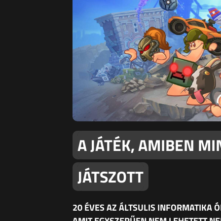
A JÁTÉK, AMIBEN M
JÁTSZOTT
20 ÉVES AZ ÁLTSULIS INFORMATIKA 
AMIT EGYSZERŰEN NEM LEHETETT NE