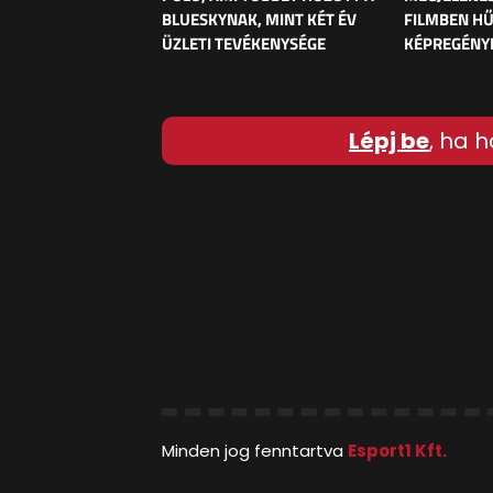
BLUESKYNAK, MINT KÉT ÉV
FILMBEN HŰ
ÜZLETI TEVÉKENYSÉGE
KÉPREGÉNY
Lépj be
, ha h
Minden jog fenntartva
Esport1 Kft.