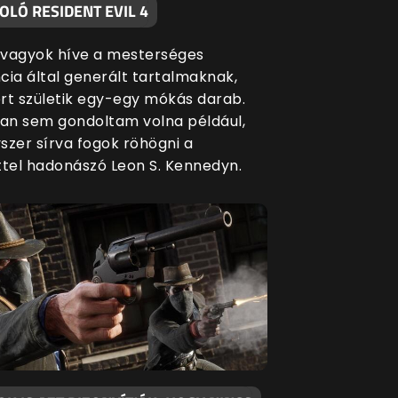
LÓ RESIDENT EVIL 4
vagyok híve a mesterséges
ncia által generált tartalmaknak,
rt születik egy-egy mókás darab.
n sem gondoltam volna például,
szer sírva fogok röhögni a
ttel hadonászó Leon S. Kennedyn.