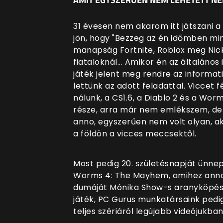
31 évesen nem akarom itt játszani a
jön, hogy "Bezzeg az én időmben min
manapság Fortnite, Roblox meg Nicki
fiataloknál... Amikor én az általáno
játék jelent meg rendre az informat
lettünk az adott feladattal. Viccet 
nálunk, a CS1.6, a Diablo 2 és a Wo
része, arra már nem emlékszem, de a
anno, egyszerűen nem volt olyan, aki
a földön a vicces meccsektől.
Most pedig 20. születésnapját ünnep
Worms 4: The Mayhem, amihez anno 
dumáját Mónika Show-s aranyköpések
játék, PC Gurus munkatársaink ped
teljes szériáról legújabb videójukban