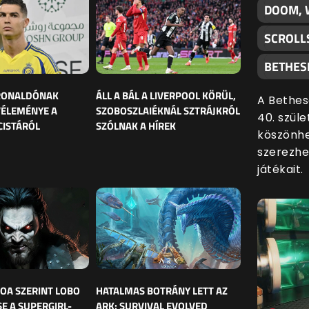
DOOM, 
SCROLL
BETHES
 RONALDÓNAK
ÁLL A BÁL A LIVERPOOL KÖRÜL,
A Bethes
VÉLEMÉNYE A
SZOBOSZLAIÉKNÁL SZTRÁJKRÓL
40. szül
CISTÁRÓL
SZÓLNAK A HÍREK
köszönhe
szerezhe
játékait.
OA SZERINT LOBO
HATALMAS BOTRÁNY LETT AZ
E A SUPERGIRL-
ARK: SURVIVAL EVOLVED