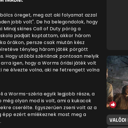
 bölcs öreget, meg azt aki folyamat azzal
den jobb volt". De ha belegondolok, hogy
 Minaj skines Call of Duty pörög a
s iskola padjait koptattam, akkor három
ika órákon, persze csak miután kész
félretéve tényleg három játék pörgött
rms. Hogy utóbbi szériának pontosan melyik
rra igen, hogy a Worms óriási játék volt
 ne élvezte volna, aki ne fetrengett volna
li a Worms-széria egyik legjobb része, a
még olyan mod is volt, ami a kukacok
re cserélte. Egyszerűen zseni volt az a
ig épp ezért emlékeznek most meg a
VALÓDI
.