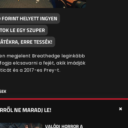
 FORINT HELYETT INGYEN
TOK LE EGY SZUPER
ÁTÉKRA, ERRE TESSÉK!
en megjelent Breathedge leginkább
ogja elcsavarni a fejét, akik imádják
ticát és a 2017-es Prey-t.
SEK
RRŐL NE MARADJ LE!
édelmi beállítások
Sütibeállítások
Felhasználási Feltételek
VALÓDI HORROR A