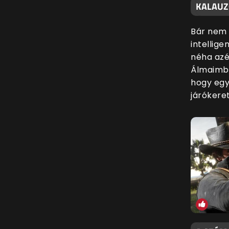
KALAUZO
Bár nem 
intellige
néha azé
Álmaimba
hogy egy
járókere