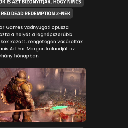
K IS AZT BIZONYÍTJÁK, HOGY NINCS
A RED DEAD REDEMPTION 2-NEK
ar Games vadnyugati opusza
zta a helyét a legnépszerűbb
ékok között, rengetegen vásárolták
nis Arthur Morgan kalandját az
éhány hónapban.