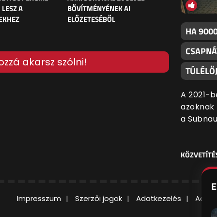
 LESZ A
BŐVÍTMÉNYÉNEK AI
EKHEZ
ELŐZETESÉBŐL
HA 9000
CSAPNÁ
ozzá akarsz szólni!
TÚLÉLŐJ
A 2021-b
azoknak f
a Subnau
KÖZVETÍTÉ
E
Impresszum
Szerzői jogok
Adatkezelés
Adatv