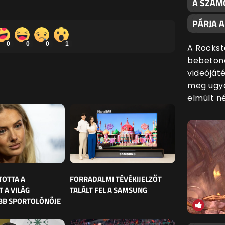
A SZÁMO
PÁRJA 
0
0
0
1
A Rockst
bebetono
videóját
meg ugya
elmúlt n
TOTTA A
FORRADALMI TÉVÉKIJELZŐT
 A VILÁG
TALÁLT FEL A SAMSUNG
BB SPORTOLÓNŐJE