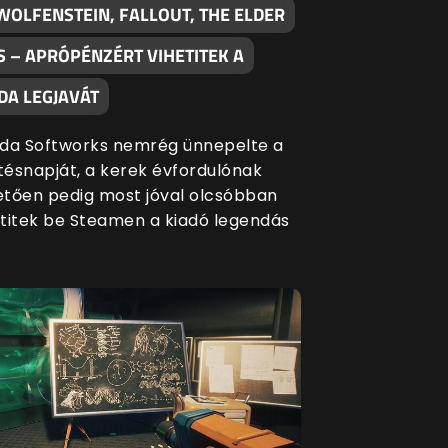
WOLFENSTEIN, FALLOUT, THE ELDER
S – APRÓPÉNZÉRT VIHETITEK A
DA LEGJAVÁT
da Softworks nemrég ünnepelte a
etésnapját, a kerek évfordulónak
tően pedig most jóval olcsóbban
titek be Steamen a kiadó legendás