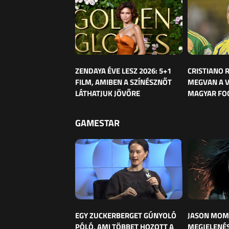
ZENDAYA ÉVE LESZ 2026: 5+1
CRISTIANO
FILM, AMIBEN A SZÍNÉSZNŐT
MEGVAN A 
LÁTHATJUK JÖVŐRE
MAGYAR FO
GAMESTAR
EGY ZUCKERBERGET GÚNYOLÓ
JASON MOM
PÓLÓ, AMI TÖBBET HOZOTT A
MEGJELENÉS