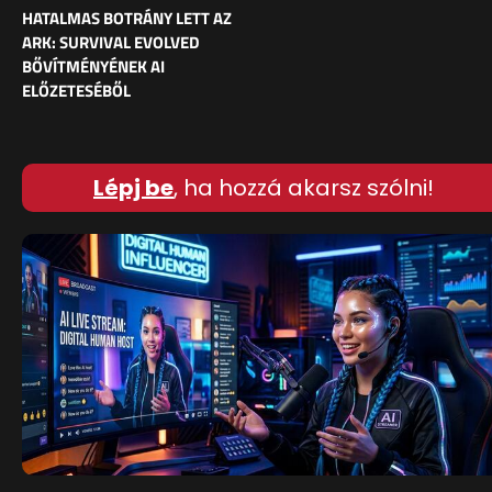
HATALMAS BOTRÁNY LETT AZ
ARK: SURVIVAL EVOLVED
BŐVÍTMÉNYÉNEK AI
ELŐZETESÉBŐL
Lépj be
, ha hozzá akarsz szólni!