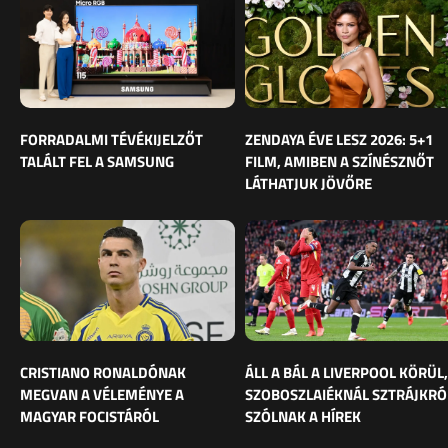
FORRADALMI TÉVÉKIJELZŐT
ZENDAYA ÉVE LESZ 2026: 5+1
TALÁLT FEL A SAMSUNG
FILM, AMIBEN A SZÍNÉSZNŐT
LÁTHATJUK JÖVŐRE
CRISTIANO RONALDÓNAK
ÁLL A BÁL A LIVERPOOL KÖRÜL,
MEGVAN A VÉLEMÉNYE A
SZOBOSZLAIÉKNÁL SZTRÁJKRÓ
MAGYAR FOCISTÁRÓL
SZÓLNAK A HÍREK