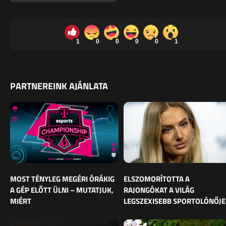
1
0
0
0
0
1
PARTNEREINK AJÁNLATA
MOST TÉNYLEG MEGÉRI ÓRÁKIG
ELSZOMORÍTOTTA A
A GÉP ELŐTT ÜLNI – MUTATJUK,
RAJONGÓKAT A VILÁG
MIÉRT
LEGSZEXISEBB SPORTOLÓNŐJE