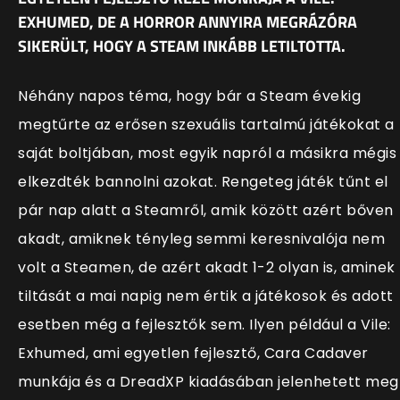
EXHUMED, DE A HORROR ANNYIRA MEGRÁZÓRA
SIKERÜLT, HOGY A STEAM INKÁBB LETILTOTTA.
Néhány napos téma, hogy bár a Steam évekig
megtűrte az erősen szexuális tartalmú játékokat a
saját boltjában, most egyik napról a másikra mégis
elkezdték bannolni azokat. Rengeteg játék tűnt el
pár nap alatt a Steamről, amik között azért bőven
akadt, amiknek tényleg semmi keresnivalója nem
volt a Steamen, de azért akadt 1-2 olyan is, aminek
tiltását a mai napig nem értik a játékosok és adott
esetben még a fejlesztők sem. Ilyen például a Vile:
Exhumed, ami egyetlen fejlesztő,
Cara Cadaver
munkája és a DreadXP kiadásában jelenhetett meg