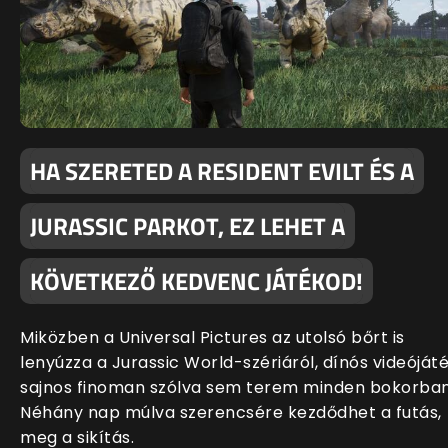
HA SZERETED A RESIDENT EVILT ÉS A
JURASSIC PARKOT, EZ LEHET A
KÖVETKEZŐ KEDVENC JÁTÉKOD!
Miközben a Universal Pictures az utolsó bőrt is
lenyúzza a Jurassic World-szériáról, dínós videóját
sajnos finoman szólva sem terem minden bokorban
Néhány nap múlva szerencsére kezdődhet a futás,
meg a sikítás.