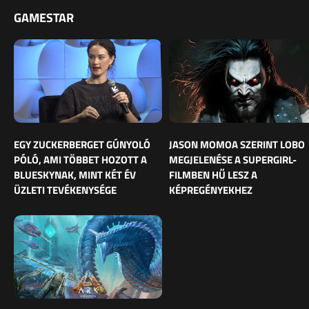
GAMESTAR
EGY ZUCKERBERGET GÚNYOLÓ
JASON MOMOA SZERINT LOBO
PÓLÓ, AMI TÖBBET HOZOTT A
MEGJELENÉSE A SUPERGIRL-
BLUESKYNAK, MINT KÉT ÉV
FILMBEN HŰ LESZ A
ÜZLETI TEVÉKENYSÉGE
KÉPREGÉNYEKHEZ