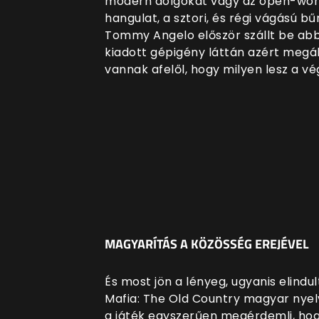
modern dolgokat vagy az open-world
hangulat, a sztori, és régi vágású b
Tommy Angelo először szállt be abb
kiadott gépigény láttán azért megál
vannak afelől, hogy milyen lesz a 
MAGYARÍTÁS A KÖZÖSSÉG EREJÉVEL
És most jön a lényeg, ugyanis elind
Mafia: The Old Country magyar nyelve
a játék egyszerűen megérdemli, hogy