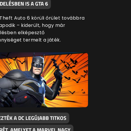
ELÉSBEN IS A GTA 6
Theft Auto 6 körüli őrület továbbra
apodik – kiderült, hogy már
lésben elképesztő
yiséget termelt a játék.
ZTÉK A DC LEGÚJABB TITKOS
RÉT, AMELYET A MARVEL NAGY