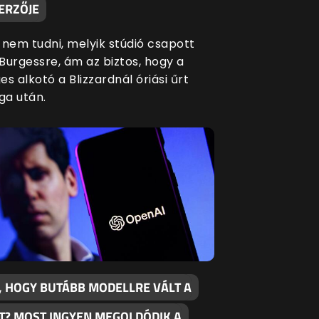
ERZŐJE
 nem tudni, melyik stúdió csapott
Burgessre, ám az biztos, hogy a
s alkotó a Blizzardnál óriási űrt
a után.
, HOGY BUTÁBB MODELLRE VÁLT A
T? MOST INGYEN MEGOLDÓDIK A