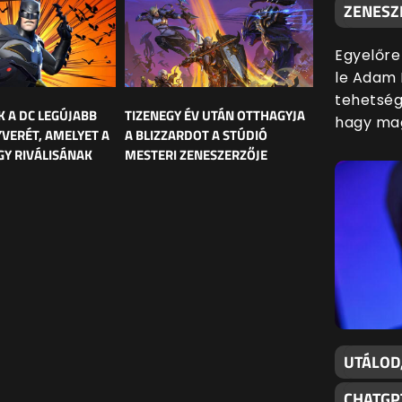
ZENESZ
Egyelőre
le Adam 
tehetsége
K A DC LEGÚJABB
TIZENEGY ÉV UTÁN OTTHAGYJA
hagy mag
YVERÉT, AMELYET A
A BLIZZARDOT A STÚDIÓ
Y RIVÁLISÁNAK
MESTERI ZENESZERZŐJE
UTÁLOD
CHATGP