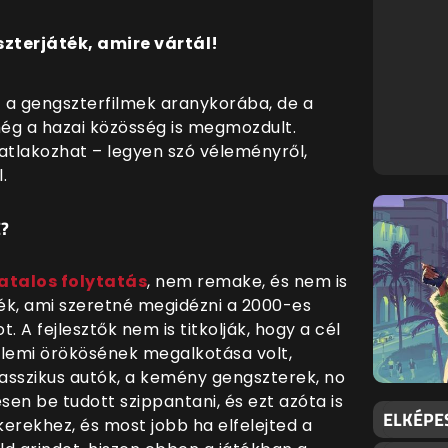
zterjáték, amire vártál!
t a gengszterfilmek aranykorába, de a
ég a hazai közösség is megmozdult.
satlakozhat – legyen szó véleményről,
.
E?
atalos folytatás
, nem remake, és nem is
áték, ami szeretné megidézni a 2000-es
. A fejlesztők nem is titkolják, hogy a cél
ellemi örökösének megalkotása volt,
lasszikus autók, a kemény gengszterek, no
en be tudott szippantani, és ezt azóta is
ELKÉPE
kerekhez, és most jobb ha elfelejted a