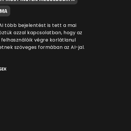
ÉMA
I több bejelentést is tett a mai
öztük azzal kapcsolatban, hogy az
 felhasználóik végre korlátlanul
tnek szöveges formában az AI-jal.
SEK