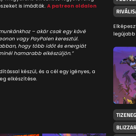
észeket is imádták.
A patreon oldalon
RIVÁLI
Elképesz
a munkánkhoz – akár csak egy kávé
legújabb
eonon vagy PayPalen keresztül.
abban, hogy több időt és energiát
 minél hamarabb elkészüljön.”
dítással készül, és a cél egy igényes, a
eg elkészítése.
TIZENEG
BLIZZA