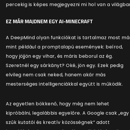
percekig is képes megjegyezni mi hol van a világba
EZ MÁR MAJDNEM EGY AI-MINECRAFT
A DeepMind olyan funkciókat is tartalmaz most má
mint például a promptalapú események: beírod,
hogy jöjjön egy vihar, és máris beborul az ég.
Szeretnél egy sárkányt? Oké, jön egy. Ezek pedig
elvileg nem csak neked, hanem akár más
mesterséges intelligenciákkal együtt is működik.
Az egyetlen bökkenő, hogy még nem lehet
kipróbálni, legalábbis egyelőre. A Google csak „egy
szűk kutatói és kreatív közösségnek” adott