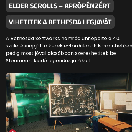
ELDER SCROLLS – APRÓPÉNZÉRT
VIHETITEK A BETHESDA LEGJAVÁT
A Bethesda Softworks nemrég ünnepelte a 40.
születésnapját, a kerek évfordulónak köszönhetőe
pedig most jóval olcsóbban szerezhetitek be
Steamen a kiadó legendás játékait.