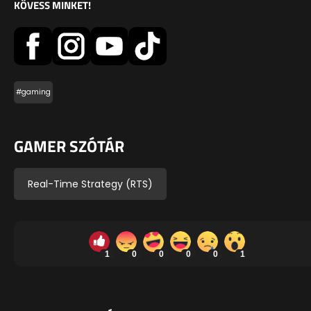
KÖVESS MINKET!
#gaming
GAMER SZÓTÁR
Real-Time Strategy (RTS)
1
0
0
0
0
1