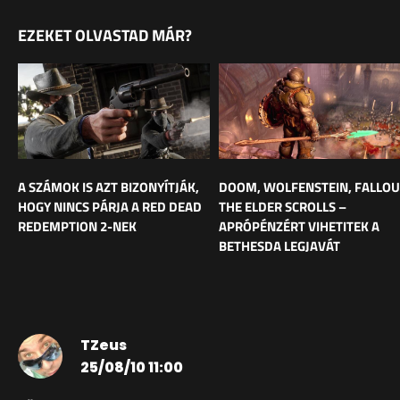
EZEKET OLVASTAD MÁR?
A SZÁMOK IS AZT BIZONYÍTJÁK,
DOOM, WOLFENSTEIN, FALLOU
HOGY NINCS PÁRJA A RED DEAD
THE ELDER SCROLLS –
REDEMPTION 2-NEK
APRÓPÉNZÉRT VIHETITEK A
BETHESDA LEGJAVÁT
TZeus
25/08/10 11:00