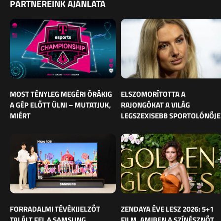
PARTNEREINK AJÁNLATA
MOST TÉNYLEG MEGÉRI ÓRÁKIG
ELSZOMORÍTOTTA A
A GÉP ELŐTT ÜLNI – MUTATJUK,
RAJONGÓKAT A VILÁG
MIÉRT
LEGSZEXISEBB SPORTOLÓNŐJE
FORRADALMI TÉVÉKIJELZŐT
ZENDAYA ÉVE LESZ 2026: 5+1
TALÁLT FEL A SAMSUNG
FILM, AMIBEN A SZÍNÉSZNŐT