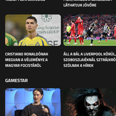
LÁTHATJUK JÖVŐRE
CRISTIANO RONALDÓNAK
ÁLL A BÁL A LIVERPOOL KÖRÜL,
MEGVAN A VÉLEMÉNYE A
SZOBOSZLAIÉKNÁL SZTRÁJKRÓ
MAGYAR FOCISTÁRÓL
SZÓLNAK A HÍREK
GAMESTAR