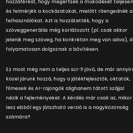
hozzáférést, hogy megértsék a működését teljesen
és felmérjék a kockázatokat, mielőtt ráengednék a
felhasználókat. Azt is hozzátették, hogy a
szöveggenerálás még korlátozott (pl. csak akkor
jelenik meg szöveg, ha konkrétan meg van adva), 
folyamatosan dolgoznak a bővítésen.
Ez most még nem a teljes sci-fi jövő, de már annyir
közel járunk hozzá, hogy a játékfejlesztők, oktatók,
filmesek és AI-rajongók alighanem tátott szájjal
nézik a fejleményeket. A kérdés már csak az, mikor
lesz ebből egy játszható verzió is a nagyközönség
számára?