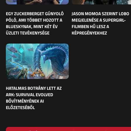
EGY ZUCKERBERGET GÚNYOLÓ
JASON MOMOA SZERINT LOBO
PÓLÓ, AMI TÖBBET HOZOTT A
MEGJELENÉSE A SUPERGIRL-
BLUESKYNAK, MINT KÉT ÉV
FILMBEN HŰ LESZ A
ÜZLETI TEVÉKENYSÉGE
KÉPREGÉNYEKHEZ
HATALMAS BOTRÁNY LETT AZ
ARK: SURVIVAL EVOLVED
BŐVÍTMÉNYÉNEK AI
ELŐZETESÉBŐL