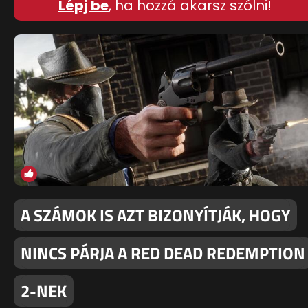
Lépj be
, ha hozzá akarsz szólni!
A SZÁMOK IS AZT BIZONYÍTJÁK, HOGY
NINCS PÁRJA A RED DEAD REDEMPTION
2-NEK