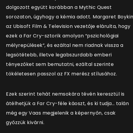
dolgozott együtt korábban a Mythic Quest
sorozaton, úgyhogy a kémia adott. Margaret Boykin
az Ubisoft Film & Television vezetője elárulta, hogy
ezek a Far Cry-sztorik amolyan “pszichológiai
mélyrepülések”, és ezáltal nem riadnak vissza a
legsötétebb, illetve legabszurdabb emberi
tényezőket sem bemutatni, ezáltal szerinte
tökéletesen passzol az FX merész stílusához.
Ezek szerint tehát nemsokára tévén keresztül is
átélhetjük a Far Cry-féle káoszt, és ki tudja… talán
még egy Vaas megjelenik a képernyőn, csak
győzzük kivárni.