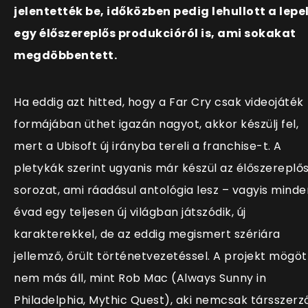
jelentették be, időközben pedig lehullott a lepe
egy élőszereplős produkcióról is, ami sokakat
megdöbbentett.
Ha eddig azt hitted, hogy a Far Cry csak videojáték
formájában üthet igazán nagyot, akkor készülj fel,
mert a Ubisoft új irányba tereli a franchise-t. A
pletykák szerint ugyanis már készül az élőszereplő
sorozat, ami ráadásul antológia lesz – vagyis minde
évad egy teljesen új világban játszódik, új
karakterekkel, de az eddig megismert szériára
jellemző, őrült történetvezetéssel. A projekt mögöt
nem más áll, mint Rob Mac (Always Sunny in
Philadelphia, Mythic Quest), aki nemcsak társszerző