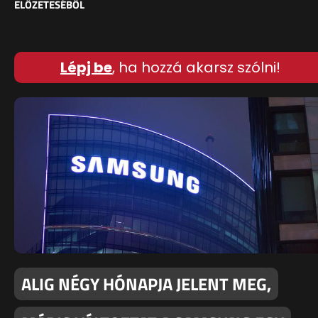
ELŐZETESÉBŐL
Lépj be
, ha hozzá akarsz szólni!
ALIG NÉGY HÓNAPJA JELENT MEG,