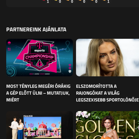
1
0
0
0
0
1
PARTNEREINK AJÁNLATA
MOST TÉNYLEG MEGÉRI ÓRÁKIG
ELSZOMORÍTOTTA A
A GÉP ELŐTT ÜLNI – MUTATJUK,
RAJONGÓKAT A VILÁG
MIÉRT
LEGSZEXISEBB SPORTOLÓNŐJE