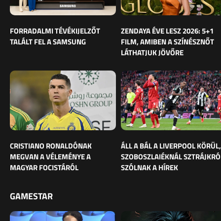
FORRADALMI TÉVÉKIJELZŐT
ZENDAYA ÉVE LESZ 2026: 5+1
TALÁLT FEL A SAMSUNG
FILM, AMIBEN A SZÍNÉSZNŐT
LÁTHATJUK JÖVŐRE
CRISTIANO RONALDÓNAK
ÁLL A BÁL A LIVERPOOL KÖRÜL,
MEGVAN A VÉLEMÉNYE A
SZOBOSZLAIÉKNÁL SZTRÁJKRÓ
MAGYAR FOCISTÁRÓL
SZÓLNAK A HÍREK
GAMESTAR