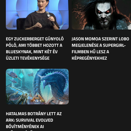
EGY ZUCKERBERGET GÚNYOLÓ
JASON MOMOA SZERINT LOBO
PÓLÓ, AMI TÖBBET HOZOTT A
MEGJELENÉSE A SUPERGIRL-
BLUESKYNAK, MINT KÉT ÉV
FILMBEN HŰ LESZ A
ÜZLETI TEVÉKENYSÉGE
KÉPREGÉNYEKHEZ
HATALMAS BOTRÁNY LETT AZ
ARK: SURVIVAL EVOLVED
BŐVÍTMÉNYÉNEK AI