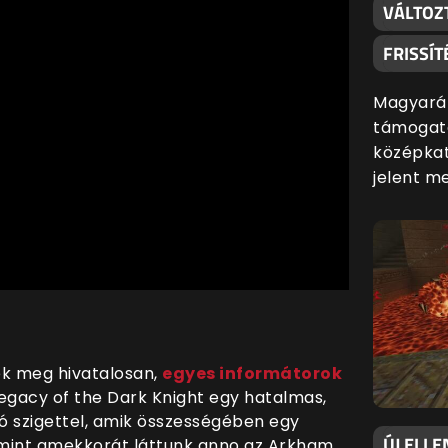
VÁLTOZ
FRISSÍT
Magyaráz
támogatá
középkat
jelent m
ék meg hivatalosan,
egyes informátorok
gacy of the Dark Knight egy hatalmas,
ló szigettel, amik összességében egy
ÚJ ELLE
 mint amekkorát láttunk anno az Arkham