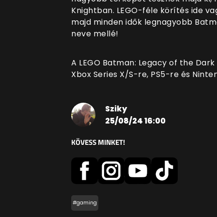
Knightban. LEGO-féle körítés ide v
majd minden idők legnagyobb Batman
neve mellé!
A LEGO Batman: Legacy of the Dark 
Xbox Series X/S-re, PS5-re és Ninten
Sziky
25/08/24 16:00
KÖVESS MINKET!
#gaming