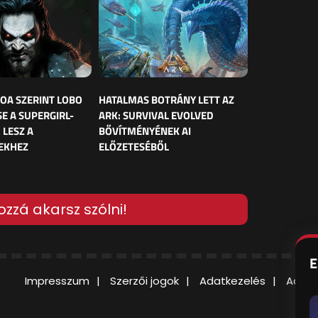
OA SZERINT LOBO
HATALMAS BOTRÁNY LETT AZ
E A SUPERGIRL-
ARK: SURVIVAL EVOLVED
 LESZ A
BŐVÍTMÉNYÉNEK AI
EKHEZ
ELŐZETESÉBŐL
ozzá akarsz szólni!
E
Impresszum
Szerzői jogok
Adatkezelés
Adatv