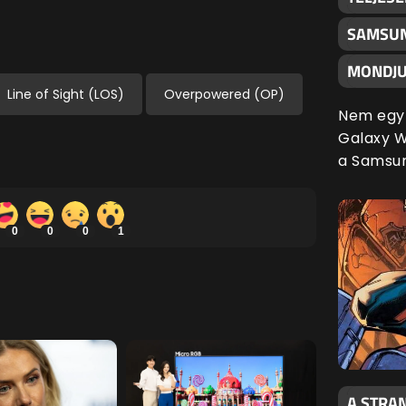
SAMSUN
MONDJU
Line of Sight (LOS)
Overpowered (OP)
Nem egy 
Galaxy Wa
a Samsu
0
0
0
1
A STRAN