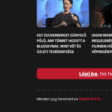
EGY ZUCKERBERGET GÚNYOLÓ
JASON MOM
PÓLÓ, AMI TÖBBET HOZOTT A
MEGJELENÉS
BLUESKYNAK, MINT KÉT ÉV
FILMBEN HŰ
ÜZLETI TEVÉKENYSÉGE
KÉPREGÉNY
Lépj be
, ha h
Minden jog fenntartva
Esport1 Kft.