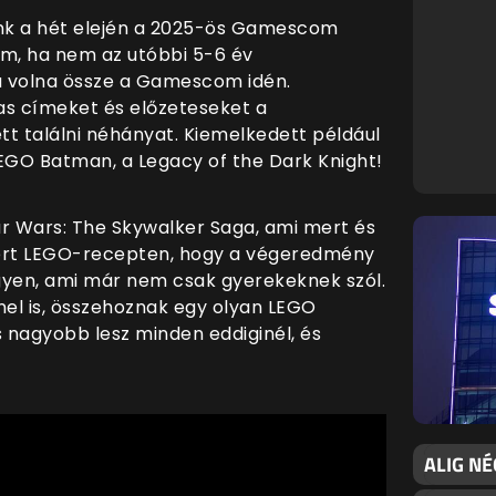
unk a hét elején a 2025-ös Gamescom
ám, ha nem az utóbbi 5-6 év
a volna össze a Gamescom idén.
mas címeket és előzeteseket a
ett találni néhányat. Kiemelkedett például
LEGO Batman, a Legacy of the Dark Knight!
ar Wars: The Skywalker Saga, ami mert és
smert LEGO-recepten, hogy a végeredmény
gyen, ami már nem csak gyerekeknek szól.
l is, összehoznak egy olyan LEGO
 nagyobb lesz minden eddiginél, és
ALIG NÉ