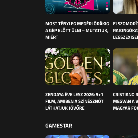
MOST TÉNYLEG MEGÉRI ÓRÁKIG
ELSZOMORÍ
A GÉP ELŐTT ÜLNI – MUTATJUK,
RAJONGÓKAT
MIÉRT
LEGSZEXISE
ZENDAYA ÉVE LESZ 2026: 5+1
CRISTIANO
FILM, AMIBEN A SZÍNÉSZNŐT
MEGVAN A 
LÁTHATJUK JÖVŐRE
MAGYAR FO
GAMESTAR