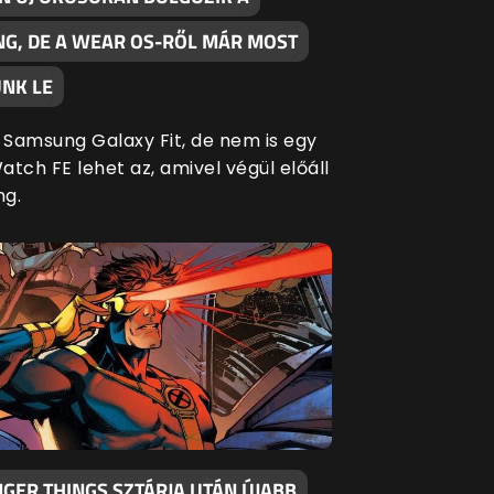
G, DE A WEAR OS-RŐL MÁR MOST
NK LE
Samsung Galaxy Fit, de nem is egy
tch FE lehet az, amivel végül előáll
ng.
GER THINGS SZTÁRJA UTÁN ÚJABB