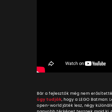
Bár a fejlesztők még nem erősített
úgy tudják
, hogy a
LEGO Batman: Le
open-world játék lesz, négy különál
nagyobb térképet tesznek majd ki,