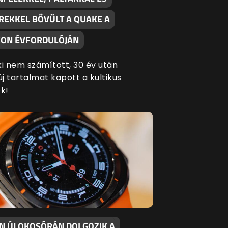
REKKEL BŐVÜLT A QUAKE A
ON ÉVFORDULÓJÁN
ki nem számított, 30 év után
új tartalmat kapott a kultikus
k!
EN ÚJ OKOSÓRÁN DOLGOZIK A