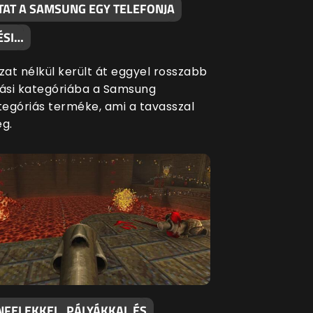
TAT A SAMSUNG EGY TELEFONJA
ÉSI…
at nélkül került át eggyel rosszabb
si kategóriába a Samsung
egóriás terméke, ami a tavasszal
eg.
NFELEKKEL, PÁLYÁKKAL ÉS