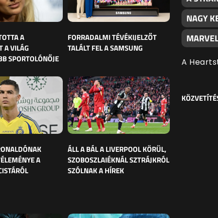
NAGY K
TOTTA A
FORRADALMI TÉVÉKIJELZŐT
MARVEL
 A VILÁG
TALÁLT FEL A SAMSUNG
BB SPORTOLÓNŐJE
A Hearts
KÖZVETÍTÉ
 RONALDÓNAK
ÁLL A BÁL A LIVERPOOL KÖRÜL,
VÉLEMÉNYE A
SZOBOSZLAIÉKNÁL SZTRÁJKRÓL
CISTÁRÓL
SZÓLNAK A HÍREK