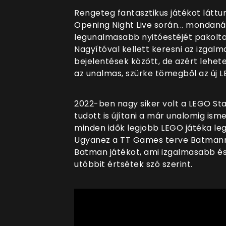
Rengeteg fantasztikus játékot látt
Opening Night Live során... mondan
legunalmasabb nyitóestéjét pakolt
Nagyítóval kellett keresni az izgal
bejelentések között, de azért lehet
az unalmas, szürke tömegből az új 
2022-ben nagy siker volt a LEGO St
tudott is újítani a már unalomig i
minden idők legjobb LEGO játéka le
Ugyanez a TT Games terve Batmanne
Batman játékot, ami izgalmasabb és
utóbbit értsétek szó szerint.