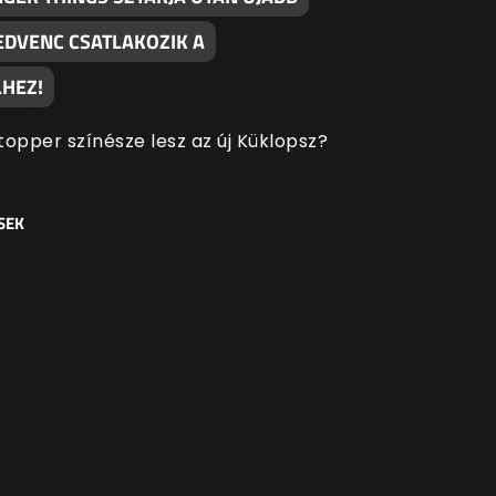
EDVENC CSATLAKOZIK A
HEZ!
topper színésze lesz az új Küklopsz?
SEK