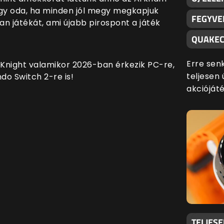
agy oda, ha minden jól megy megkapjuk
FEGYVE
 játékát, ami újabb pirospont a játék
QUAKEC
Erre sen
Knight valamikor 2026-ban érkezik PC-re,
teljesen 
do Switch 2-re is!
akciójáté
TELJES